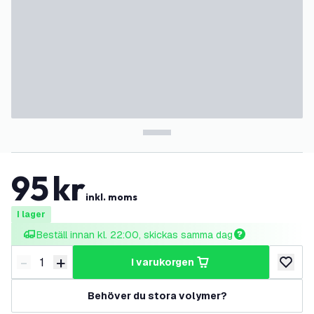
95
kr
inkl. moms
I lager
Beställ innan kl. 22:00, skickas samma dag
-
+
i varukorgen
Minska antal
Öka antal
lägg till
Behöver du stora volymer?