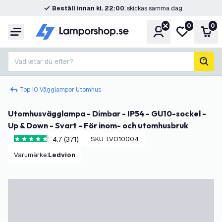
Beställ innan kl. 22:00
, skickas samma dag
0
0
Konto
Min önskelis
Var
Meny
Vad letar du efter?
sök
Top 10 Vägglampor Utomhus
Utomhusvägglampa - Dimbar - IP54 - GU10-sockel -
Up & Down - Svart - För inom- och utomhusbruk
4.7 (371)
SKU
:
LVO10004
4.7 stjärnbetyg
Varumärke
:
Ledvion