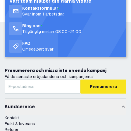
Vårt team hjälper dig gärna vidare
Kontaktformulär
Svar inom 1 arbetsdag
Ring oss
Tillgänglig mellan 08:00–21:00
FAQ
Omedelbart svar
Prenumerera och missa inte en enda kampanj
Få de senaste erbjudandena och kampanjerna!
Prenumerera
Kundservice
Kontakt
Frakt & leverans
Returer