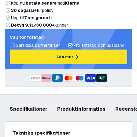
Köp nu,
betala senare
med
Klarna
30 dagars
returpolicy
Upp till
7 års garanti
Betyg 9,1
av
30 000+
kunder
Välj för företag
Särskilda partnerpriser
Projektstöd och ljusplaner
Läs mer
+
1
Specifikationer
produktinformation
recensi
Tekniska specifikationer