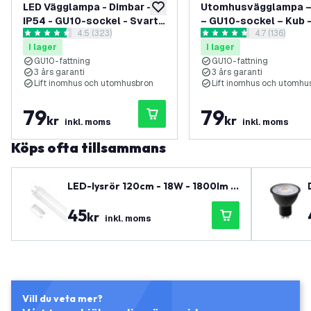
LED Vägglampa - Dimbar -
Utomhusvägglampa –
lägg till i önskelistan
IP54 - GU10-sockel - Svart -
– GU10-sockel – Kub 
öppna recensionspanel
4.5 (323)
öppna recens
4.7 (136)
För Inom- & Utomhusbruk
Antracit
4.5 stjärnbetyg
4.7 stjärnbetyg
I lager
I lager
GU10-fattning
GU10-fattning
3 års garanti
3 års garanti
Lift inomhus och utomhusbron
Lift inomhus och utomhu
79
79
kr
kr
inkl. moms
inkl. moms
Köps ofta tillsammans
LED-lysrör 120cm - 18W - 1800lm -
T8 - 4000K - Neutralvit - 3 års gar
45
anti
kr
inkl. moms
Vill du veta mer?