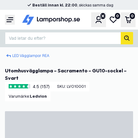
Beställ innan kl. 22:00
, skickas samma dag
0
0
Konto
Min önskelis
Var
Meny
Vad letar du efter?
sök
LED Vägglampor REA
Utomhusvägglampa – Sacramento – GU10-sockel –
Svart
4.5 (157)
SKU
:
LVO10001
4.5 stjärnbetyg
Varumärke
:
Ledvion