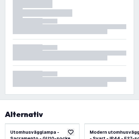
Alternativ
Utomhusvägglampa -
Modern utomhusväg
lägg till i önskelistan
Sacramento - GU10-sockel
- Svart - IP44 - E27-s