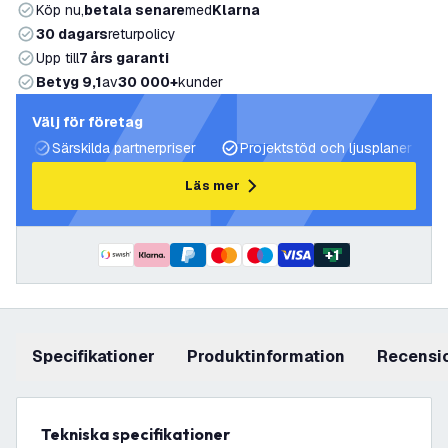
Köp nu,
betala senare
med
Klarna
30 dagars
returpolicy
Upp till
7 års garanti
Betyg 9,1
av
30 000+
kunder
Välj för företag
Särskilda partnerpriser
Projektstöd och ljusplaner
Läs mer
+
1
Specifikationer
produktinformation
recensi
Tekniska specifikationer