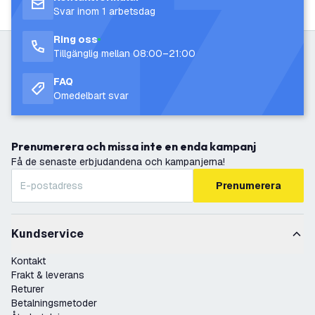
Svar inom 1 arbetsdag
Ring oss
Tillgänglig mellan 08:00–21:00
FAQ
Omedelbart svar
Prenumerera och missa inte en enda kampanj
Få de senaste erbjudandena och kampanjerna!
Prenumerera
Kundservice
Kontakt
Frakt & leverans
Returer
Betalningsmetoder