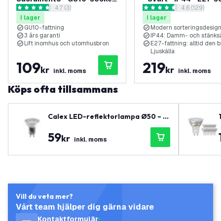
öppna recensionspanel
4.7 (3)
öppna recen
4.6 (129)
- Rost - För inom- och
4.7 stjärnbetyg
4.6 stjärnbetyg
I lager
I lager
utomhusbruk
GU10-fattning
Modern sorteringsdesig
3 års garanti
IP44: Damm- och stänks
Lift inomhus och utomhusbron
E27-fattning: alltid den 
Ljuskälla
109
219
kr
kr
inkl. moms
inkl. moms
Köps ofta tillsammans
Calex LED-reflektorlampa Ø50 – G
U10 – 430 lm
59
kr
inkl. moms
Vill du veta mer?
Vårt team hjälper dig gärna vidare
Kontaktformulär