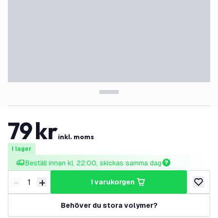
79
kr
inkl. moms
I lager
Beställ innan kl. 22:00, skickas samma dag
-
+
i varukorgen
Minska antal
Öka antal
lägg till
Behöver du stora volymer?