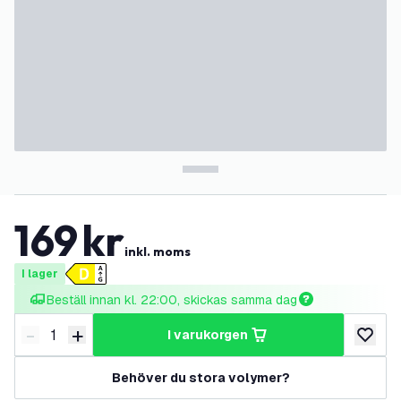
169
kr
inkl. moms
I lager
Beställ innan kl. 22:00, skickas samma dag
-
+
i varukorgen
Minska antal
Öka antal
lägg till
Behöver du stora volymer?