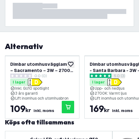
Alternativ
Dimbar utomhusvägglampa
Dimbar utomhusvägg
lägg till i önskelistan
– Sacramento – 3W – 2700K
- Santa Barbara - 3W 
0.0 (0)
öppna recens
5.0 (3)
– Svart
2700K - IP54 - Svart
0 stjärnbetyg
5 stjärnbetyg
I lager
I lager
Inkl. GU10 spotlight
Upp- och nedljus
3 års garanti
2700K: Varmt ljus
Lift inomhus och utomhusbron
Lift inomhus och utomhu
109
169
kr
kr
inkl. moms
inkl. moms
Köps ofta tillsammans