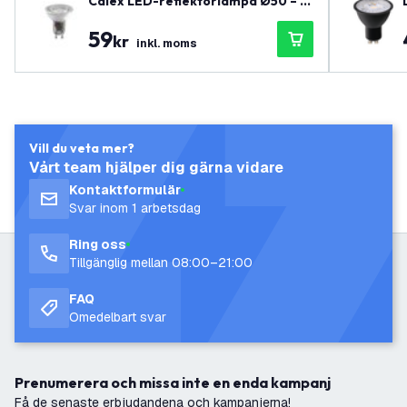
Calex LED-reflektorlampa Ø50 – G
U10 – 430 lm
59
kr
inkl. moms
Vill du veta mer?
Vårt team hjälper dig gärna vidare
Kontaktformulär
Svar inom 1 arbetsdag
Ring oss
Tillgänglig mellan 08:00–21:00
FAQ
Omedelbart svar
Prenumerera och missa inte en enda kampanj
Få de senaste erbjudandena och kampanjerna!