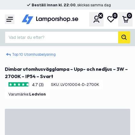
Beställ innan kl. 22:00
, skickas samma dag
0
0
Konto
Min önskelis
Var
Meny
Vad letar du efter?
sök
Top 10 Utomhusbelysning
Dimbar utomhusvägglampa – Upp- och nedljus – 3W –
2700K – IP54 – Svart
4.7 (3)
SKU
:
LVO10004-D-2700K
4.7 stjärnbetyg
Varumärke
:
Ledvion