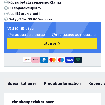
Köp nu,
betala senare
med
Klarna
30 dagars
returpolicy
Upp till
7 års garanti
Betyg 9,1
av
30 000+
kunder
Välj för företag
Särskilda partnerpriser
Projektstöd och ljusplaner
Läs mer
+
1
Specifikationer
produktinformation
recensi
Tekniska specifikationer