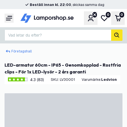
Beställ innan kl. 22:00
, skickas samma dag
0
0
Konto
Min önskelis
Var
Meny
Vad letar du efter?
sök
Företagshall
LED-armatur 60cm - IP65 - Genomkopplad - Rostfria
clips - För 1x LED-lysör - 2 års garanti
4.3 (83)
SKU
:
LV30001
Varumärke
:
Ledvion
4.3 stjärnbetyg