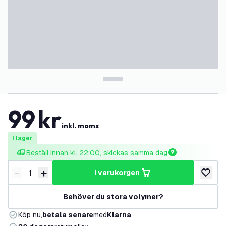
99
kr
inkl. moms
I lager
Beställ innan kl. 22:00, skickas samma dag
-
+
i varukorgen
Minska antal
Öka antal
lägg till
Behöver du stora volymer?
Köp nu,
betala senare
med
Klarna