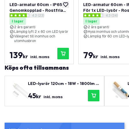
LED-armatur 60cm - IP65 -
LED-armatur 60cm - I
lägg till i önskelistan
Genomkopplad - Rostfria
För 1x LED-lysör - Ros
öppna recensionspanel
4.3 (23)
öppna recens
4.3 (34)
clips - För 2x LED-lysör - 2
clips - 2 års garanti
4.3 stjärnbetyg
4.3 stjärnbetyg
I lager
I lager
års garanti
2 års garanti
2 års garanti
Lämplig lyft 2 x 60 cm LED lysrör
Hyss inomhus och utomh
Välegnet till inomhus och
Lämplig för 60 cm LED-ly
utomhusbron
139
79
kr
kr
inkl. moms
inkl. moms
Köps ofta tillsammans
LED-lysrör 120cm - 18W - 1800lm -
T8 - 4000K - Neutralvit - 3 års gar
45
anti
kr
inkl. moms