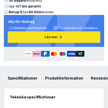
30 dagars
returpolicy
Upp till
7 års garanti
Betyg 9,1
av
30 000+
kunder
Välj för företag
Särskilda partnerpriser
Projektstöd och ljusplaner
Läs mer
+
1
Specifikationer
produktinformation
recensi
Tekniska specifikationer