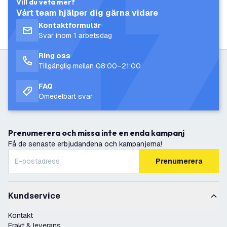
Vill du veta mer?
Vårt team hjälper dig gärna vidare
Kontaktformulär
Svar inom 1 arbetsdag
Ring oss
Tillgänglig mellan 08:00–21:00
FAQ
Omedelbart svar
Prenumerera och missa inte en enda kampanj
Få de senaste erbjudandena och kampanjerna!
Prenumerera
Kundservice
Kontakt
Frakt & leverans