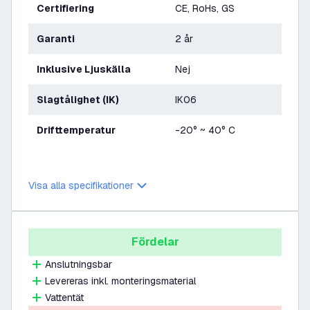
Certifiering
CE, RoHs, GS
Garanti
2 år
Inklusive Ljuskälla
Nej
Slagtålighet (IK)
IK06
Drifttemperatur
-20° ~ 40° C
Visa alla specifikationer
Fördelar
Anslutningsbar
Levereras inkl. monteringsmaterial
Vattentät