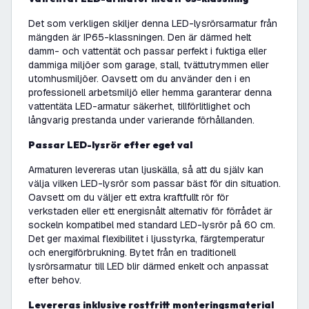
Det som verkligen skiljer denna LED-lysrörsarmatur från
mängden är IP65-klassningen. Den är därmed helt
damm- och vattentät och passar perfekt i fuktiga eller
dammiga miljöer som garage, stall, tvättutrymmen eller
utomhusmiljöer. Oavsett om du använder den i en
professionell arbetsmiljö eller hemma garanterar denna
vattentäta LED-armatur säkerhet, tillförlitlighet och
långvarig prestanda under varierande förhållanden.
Passar LED-lysrör efter eget val
Armaturen levereras utan ljuskälla, så att du själv kan
välja vilken LED-lysrör som passar bäst för din situation.
Oavsett om du väljer ett extra kraftfullt rör för
verkstaden eller ett energisnålt alternativ för förrådet är
sockeln kompatibel med standard LED-lysrör på 60 cm.
Det ger maximal flexibilitet i ljusstyrka, färgtemperatur
och energiförbrukning. Bytet från en traditionell
lysrörsarmatur till LED blir därmed enkelt och anpassat
efter behov.
Levereras inklusive rostfritt monteringsmaterial