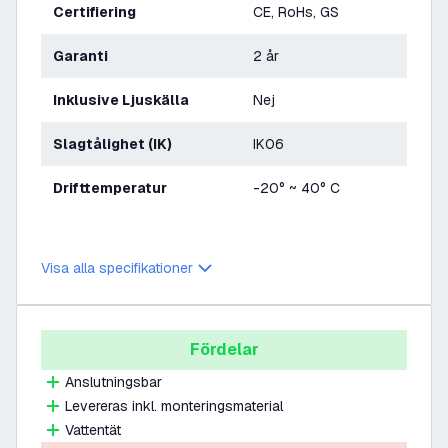
Certifiering
CE, RoHs, GS
Garanti
2 år
Inklusive Ljuskälla
Nej
Slagtålighet (IK)
IK06
Drifttemperatur
-20° ~ 40° C
Visa alla specifikationer
Fördelar
Anslutningsbar
Levereras inkl. monteringsmaterial
Vattentät