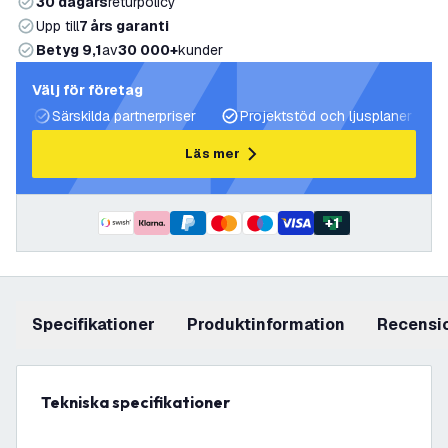
30 dagars
returpolicy
Upp till
7 års garanti
Betyg 9,1
av
30 000+
kunder
Välj för företag
Särskilda partnerpriser
Projektstöd och ljusplaner
Läs mer
+
1
Specifikationer
produktinformation
recensi
Tekniska specifikationer