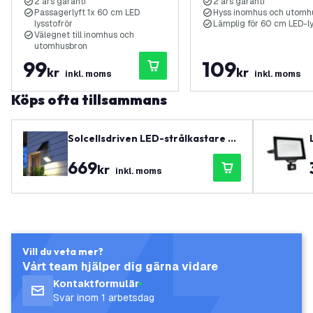
2 års garanti
2 års garanti
Passagerlyft 1x 60 cm LED
Hyss inomhus och utomh
lysstofrör
Lämplig för 60 cm LED-ly
Välegnet till inomhus och
utomhusbron
99
109
kr
kr
inkl. moms
inkl. moms
Köps ofta tillsammans
Solcellsdriven LED-strålkastare –
4800 lumen – 4000K – IP65 – 6000
669
mAh
kr
inkl. moms
Vill du veta mer?
Vårt team hjälper dig gärna vidare
Kontaktformulär
Svar inom 1 arbetsdag