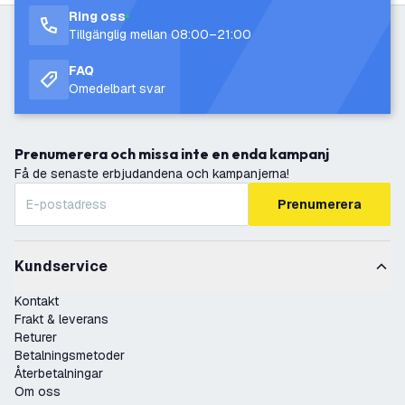
Ring oss
Tillgänglig mellan 08:00–21:00
FAQ
Omedelbart svar
Prenumerera och missa inte en enda kampanj
Få de senaste erbjudandena och kampanjerna!
Prenumerera
Kundservice
Kontakt
Frakt & leverans
Returer
Betalningsmetoder
Återbetalningar
Om oss