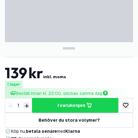
139
kr
inkl. moms
I lager
Beställ innan kl. 22:00, skickas samma dag
-
+
i varukorgen
Minska antal
Öka antal
lägg till
Behöver du stora volymer?
Köp nu,
betala senare
med
Klarna