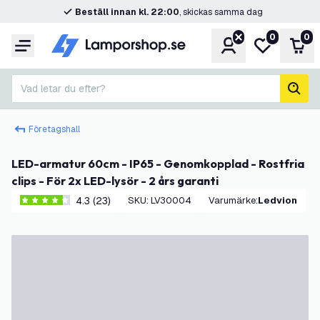
Beställ innan kl. 22:00
, skickas samma dag
0
0
Konto
Min önskelis
Var
Meny
Vad letar du efter?
sök
Företagshall
LED-armatur 60cm - IP65 - Genomkopplad - Rostfria
clips - För 2x LED-lysör - 2 års garanti
4.3 (23)
SKU
:
LV30004
Varumärke
:
Ledvion
4.3 stjärnbetyg