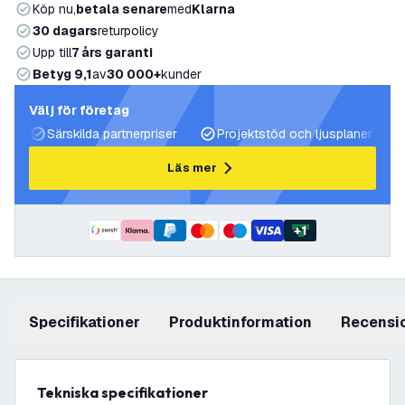
Köp nu,
betala senare
med
Klarna
30 dagars
returpolicy
Upp till
7 års garanti
Betyg 9,1
av
30 000+
kunder
Välj för företag
Särskilda partnerpriser
Projektstöd och ljusplaner
Läs mer
+
1
Specifikationer
produktinformation
recensi
Tekniska specifikationer