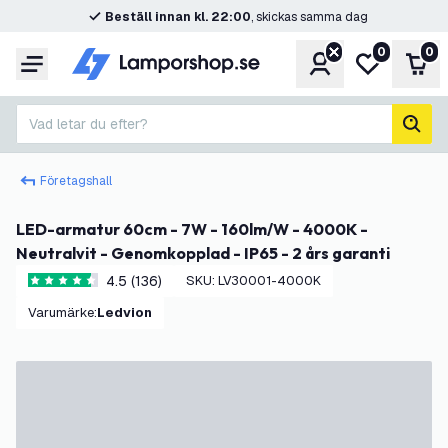
Beställ innan kl. 22:00
, skickas samma dag
0
0
Konto
Min önskelis
Var
Meny
Vad letar du efter?
sök
Företagshall
LED-armatur 60cm - 7W - 160lm/W - 4000K -
Neutralvit - Genomkopplad - IP65 - 2 års garanti
4.5 (136)
SKU
:
LV30001-4000K
4.5 stjärnbetyg
Varumärke
:
Ledvion