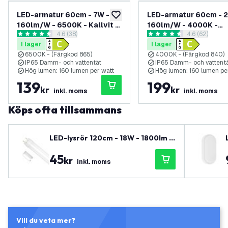
LED-armatur 60cm - 7W -
LED-armatur 60cm - 2
lägg till i önskelistan
160lm/W - 6500K - Kallvit -
160lm/W - 4000K -
öppna recensionspanel
4.6 (38)
öppna recens
4.6 (62)
Genomkopplad - IP65 - 2 års
Neutralvit - Genomk
4.6 stjärnbetyg
4.6 stjärnbetyg
I lager
I lager
garanti
- IP65 - 2 års garanti
6500K - (Färgkod 865)
4000K - (Färgkod 840)
IP65 Damm- och vattentät
IP65 Damm- och vattent
Hög lumen: 160 lumen per watt
Hög lumen: 160 lumen pe
139
199
kr
kr
inkl. moms
inkl. moms
Köps ofta tillsammans
LED-lysrör 120cm - 18W - 1800lm -
T8 - 4000K - Neutralvit - 3 års gar
45
anti
kr
inkl. moms
Vill du veta mer?