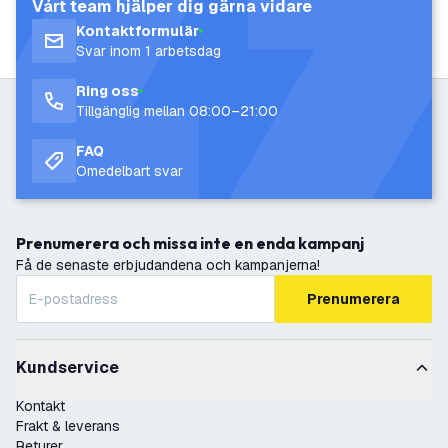
Vårt team hjälper dig gärna vidare
Kontaktformulär
Svar inom 1 arbetsdag
Ring oss
Tillgänglig mellan 08:00–21:00
FAQ
Omedelbart svar
Prenumerera och missa inte en enda kampanj
Få de senaste erbjudandena och kampanjerna!
Prenumerera
Kundservice
Kontakt
Frakt & leverans
Returer