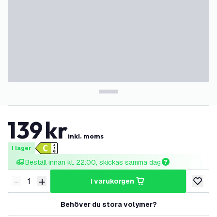
139
kr
inkl. moms
I lager
Beställ innan kl. 22:00, skickas samma dag
-
+
i varukorgen
Minska antal
Öka antal
lägg till
Behöver du stora volymer?