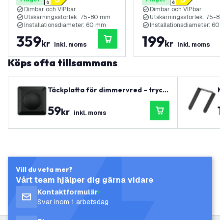
Ø82 mm – 6-pack
Ø82 mm – 3-pack
Dimbar och VIPbar
Dimbar och VIPbar
Utskärningsstorlek: 75-80 mm
Utskärningsstorlek: 75
Installationsdiameter: 60 mm
Installationsdiameter: 
359
199
kr
kr
inkl. moms
inkl. moms
Köps ofta tillsammans
Täckplatta för dimmervred – tryck/
vrid
59
kr
inkl. moms
Vill du veta mer?
Vårt team hjälper dig gärna vidare
Kontaktformulär
Svar inom 1 arbetsdag