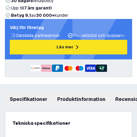
30 dagars
returpolicy
Upp till
7 års garanti
Betyg 9,1
av
30 000+
kunder
Välj för företag
Särskilda partnerpriser
Projektstöd och ljusplaner
Läs mer
+
1
Specifikationer
produktinformation
recensi
Tekniska specifikationer