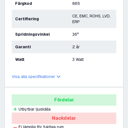
Färgkod
865
CE, EMC, ROHS, LVD,
Certifiering
ERP
Spridningsvinkel
36°
Garanti
2 år
Watt
3 Watt
Visa alla specifikationer
Fördelar
Utbytbar ljuskälla
Nackdelar
Ej lämplig för fuktiga rum