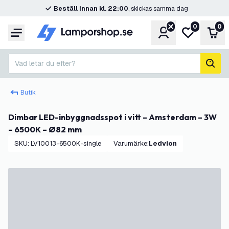
Beställ innan kl. 22:00
, skickas samma dag
0
0
Konto
Min önskelis
Var
Meny
Vad letar du efter?
sök
Butik
Dimbar LED-inbyggnadsspot i vitt – Amsterdam – 3W
– 6500K – Ø82 mm
SKU
:
LV10013-6500K-single
Varumärke
:
Ledvion