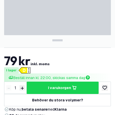
79
kr
inkl. moms
I lager
Beställ innan kl. 22:00, skickas samma dag
-
+
i varukorgen
Minska antal
Öka antal
lägg till
Behöver du stora volymer?
Köp nu,
betala senare
med
Klarna