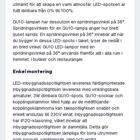
utmärkt för att skapa en varm atmosfär. LED-spotsen är
fullt dimbara från 0% till 100%.
GU10-lampan har dessutom en spridningsvinkel på 36°.
Spridningsvinkeln för en GU10-lampa anger hur brett
ljuset sprids. En spridningsvinkel på 36° innebär att när
du bygger in dessa LED-spots i taket, lyser de nedåt i
en bred vinkel. GU10 LED-lampor med en
spridningsvinkel på 36° används framför allt i alla rum i
hemmet, i butiker och restauranger.
Enkel montering
LED-inbyggnadsspotlightsen levereras färdigmonterade.
Inbyggnadsspotlightsen levereras med vinklingsbara
armaturer, 3W dimbara GU10-spots, GU10-socklar och
kopplingsklämmor. Med hjälp av de medföljande
kopplingsklämmorna kan takspotlightsen snabbt och
enkelt anslutas till 230V elnät. Inbyggnadsspotlightsen
har IP20-klassning, vilket innebär att
inbyggnadsspotlightsen är dammtäta. Detta gör
inbyggnadsspotlightsen lämpliga för torra utrymmen
som sovrum, vardagsrum, vind och andra.