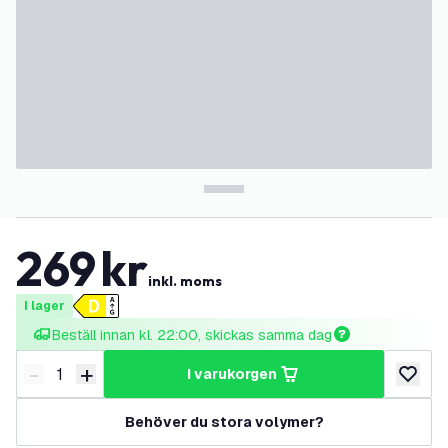
269
kr
inkl. moms
I lager
Beställ innan kl. 22:00, skickas samma dag
-
+
i varukorgen
Minska antal
Öka antal
lägg till
Behöver du stora volymer?