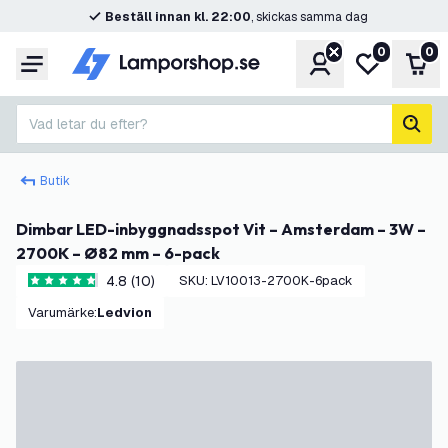
Beställ innan kl. 22:00
, skickas samma dag
0
0
Konto
Min önskelis
Var
Meny
Vad letar du efter?
sök
Butik
Dimbar LED-inbyggnadsspot Vit – Amsterdam – 3W –
2700K – Ø82 mm – 6-pack
4.8 (10)
SKU
:
LV10013-2700K-6pack
4.8 stjärnbetyg
Varumärke
:
Ledvion