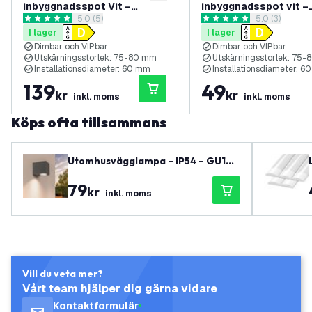
inbyggnadsspot Vit –
inbyggnadsspot vit –
öppna recensionspanel
5.0 (5)
öppna recens
5.0 (3)
Amsterdam – 3W – 2700K –
Amsterdam – 3W – 27
5 stjärnbetyg
5 stjärnbetyg
I lager
I lager
Ø82 mm – 3-pack
Ø82 mm
Dimbar och VIPbar
Dimbar och VIPbar
Utskärningsstorlek: 75-80 mm
Utskärningsstorlek: 75
Installationsdiameter: 60 mm
Installationsdiameter: 
139
49
kr
kr
inkl. moms
inkl. moms
Köps ofta tillsammans
Utomhusvägglampa – IP54 – GU10-
sockel – Kub – Antracit
79
kr
inkl. moms
Vill du veta mer?
Vårt team hjälper dig gärna vidare
Kontaktformulär