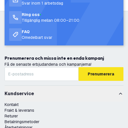
Svar inom 1 arbetsdag
Ring oss
Tillgänglig mellan 08:00–21:00
FAQ
Omedelbart svar
Prenumerera och missa inte en enda kampanj
Få de senaste erbjudandena och kampanjerna!
Prenumerera
Kundservice
Kontakt
Frakt & leverans
Returer
Betalningsmetoder
Återbetalningar