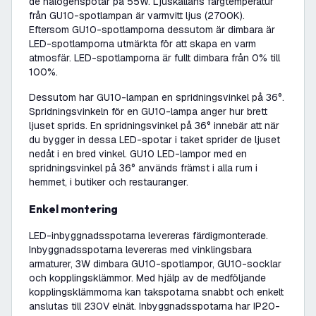
de halogenspotar på 55W. Ljuskällans färgtemperatur
från GU10-spotlampan är varmvitt ljus (2700K).
Eftersom GU10-spotlamporna dessutom är dimbara är
LED-spotlamporna utmärkta för att skapa en varm
atmosfär. LED-spotlamporna är fullt dimbara från 0% till
100%.
Dessutom har GU10-lampan en spridningsvinkel på 36°.
Spridningsvinkeln för en GU10-lampa anger hur brett
ljuset sprids. En spridningsvinkel på 36° innebär att när
du bygger in dessa LED-spotar i taket sprider de ljuset
nedåt i en bred vinkel. GU10 LED-lampor med en
spridningsvinkel på 36° används främst i alla rum i
hemmet, i butiker och restauranger.
Enkel montering
LED-inbyggnadsspotarna levereras färdigmonterade.
Inbyggnadsspotarna levereras med vinklingsbara
armaturer, 3W dimbara GU10-spotlampor, GU10-socklar
och kopplingsklämmor. Med hjälp av de medföljande
kopplingsklämmorna kan takspotarna snabbt och enkelt
anslutas till 230V elnät. Inbyggnadsspotarna har IP20-