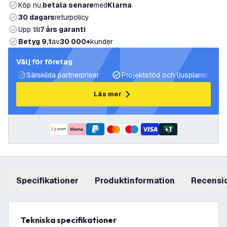
Köp nu,
betala senare
med
Klarna
30 dagars
returpolicy
Upp till
7 års garanti
Betyg 9,1
av
30 000+
kunder
Välj för företag
Särskilda partnerpriser
Projektstöd och ljusplaner
Läs mer
+
1
Specifikationer
produktinformation
recensi
Tekniska specifikationer