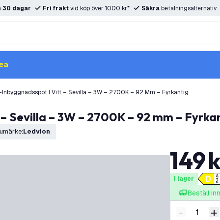
m
30 dagar
Fri frakt
vid köp över 1000 kr*
Säkra
betalningsalternativ
ea
Inbyggnadsspot I Vitt – Sevilla – 3W – 2700K – 92 Mm – Fyrkantig
 – Sevilla – 3W – 2700K – 92 mm – Fyrka
umärke
:
Ledvion
149
k
I lager
Beställ i
-
+
Minska ant
Ö