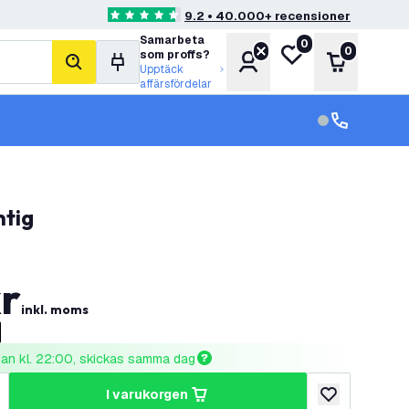
9.2 • 40.000+ recensioner
4.6 stjärnbetyg
Samarbeta
0
Min önskelista
0
som proffs?
Konto
Varukorg
sök
Upptäck
affärsfördelar
kundservice in
kundservice
ntig
r
inkl. moms
nnan kl. 22:00, skickas samma dag
i varukorgen
al
ka antal
lägg till i önske