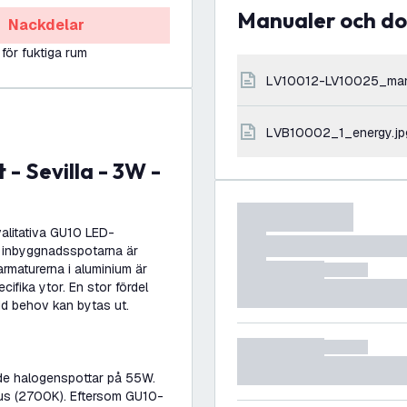
Manualer och 
Nackdelar
 för fuktiga rum
LV10012-LV10025_ma
LVB10002_1_energy.jp
alitativa GU10 LED-
i inbyggnadsspotarna är
armaturerna i aluminium är
cifika ytor. En stor fördel
d behov kan bytas ut.
 de halogenspottar på 55W.
jus (2700K). Eftersom GU10-