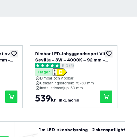
t svart
Dimbar LED-inbyggnadsspot Vit –
Di
lägg till i önskelistan
lägg till i önskel
 mm -
Sevilla – 3W – 4000K – 92 mm –
Sev
panel
öppna recensionspanel
5.0 (3)
Fyrkantig – 6-pack
Fyr
5 stjärnbetyg
5 s
I lager
I 
Dimbar och vippbar
D
Utskärningsstorlek: 75-80 mm
U
Installationsdjup: 60 mm
I
539
3
kr
inkl. moms
1 m LED-skenbelysning – 2 skenspotlights – di