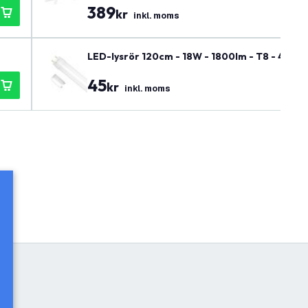
389
kr
inkl. moms
LED-lysrör 120cm - 18W - 1800lm - T8 - 4000K 
45
kr
inkl. moms