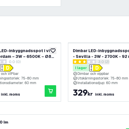
LED-inbyggnadsspot i vitt
Dimbar LED-inbyggnadsspo
lägg till i önskelistan
rdam – 3W – 6500K – Ø82
- Sevilla - 3W - 2700K - 92
0.0 (0)
öppna recensions
3.0 (2)
fyrkantig - 3-pack
etyg
3 stjärnbetyg
I lager
 och VIPbar
Dimbar och vippbar
ningsstorlek: 75-80 mm
Utskärningsstorlek: 75-80 mm
lationsdiameter: 60 mm
Installationsdjup: 60 mm
329
kr
inkl. moms
inkl. moms
0 lm