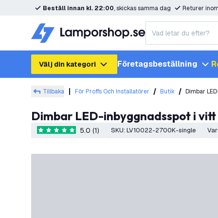
Beställ innan kl. 22:00
, skickas samma dag
Returer ino
Företagsbeställning
R
Välj din kategori
Tillbaka
För Proffs Och Installatörer
Butik
Dimbar LED-
Dimbar LED-inbyggnadsspot i vitt
5.0 (1)
SKU
:
LV10022-2700K-single
Var
5 stjärnbetyg