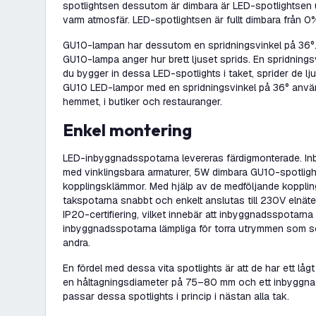
spotlightsen dessutom är dimbara är LED-spotlightsen 
varm atmosfär. LED-spotlightsen är fullt dimbara från 0%
GU10-lampan har dessutom en spridningsvinkel på 36°.
GU10-lampa anger hur brett ljuset sprids. En spridningsv
du bygger in dessa LED-spotlights i taket, sprider de lju
GU10 LED-lampor med en spridningsvinkel på 36° används 
hemmet, i butiker och restauranger.
Enkel montering
LED-inbyggnadsspotarna levereras färdigmonterade. I
med vinklingsbara armaturer, 5W dimbara GU10-spotlig
kopplingsklämmor. Med hjälp av de medföljande koppl
takspotarna snabbt och enkelt anslutas till 230V elnät
IP20-certifiering, vilket innebär att inbyggnadsspotarna
inbyggnadsspotarna lämpliga för torra utrymmen som s
andra.
En fördel med dessa vita spotlights är att de har ett lå
en håltagningsdiameter på 75–80 mm och ett inbyggn
passar dessa spotlights i princip i nästan alla tak.