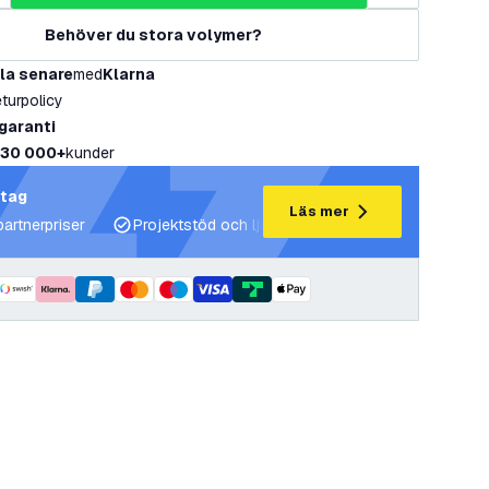
Behöver du stora volymer?
la senare
med
Klarna
eturpolicy
 garanti
30 000+
kunder
etag
Läs mer
partnerpriser
Projektstöd och ljusplaner
Expertrådgivning 