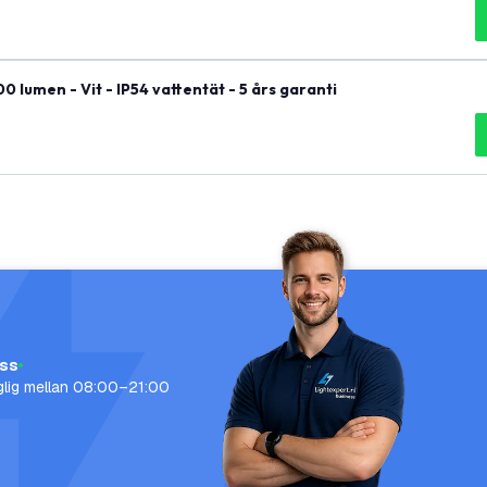
lumen - Vit - IP54 vattentät - 5 års garanti
oss
nglig mellan 08:00–21:00