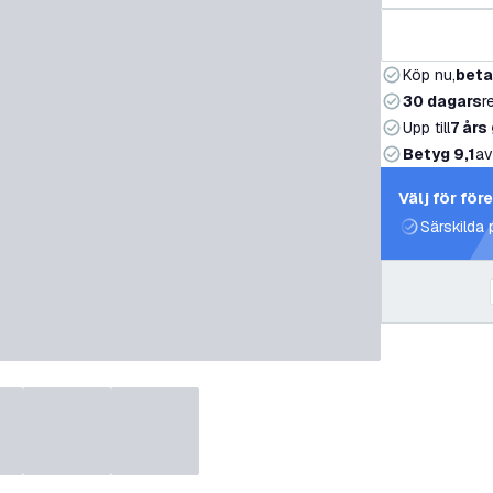
Köp nu,
beta
30 dagars
r
Upp till
7 års
Betyg 9,1
av
Välj för för
Särskilda 