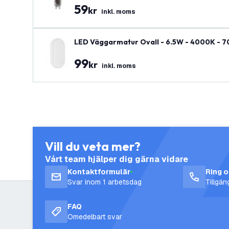
59
kr
inkl. moms
LED Väggarmatur Ovall - 6.5W - 4000K - 700 
99
kr
inkl. moms
Vill du veta mer?
Vårt team hjälper dig gärna vidare
Kontaktformulär
Ring 
Svar inom 1 arbetsdag
Tillgä
FAQ
Omedelbart svar