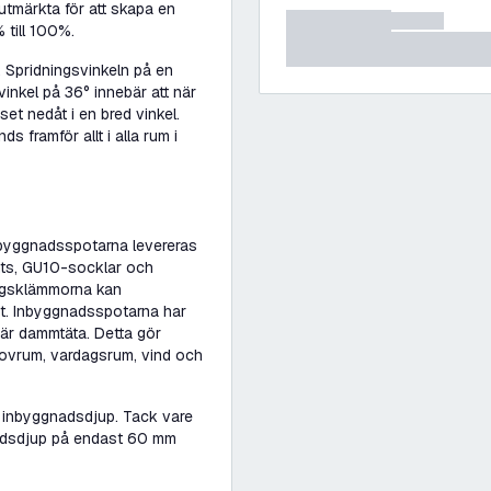
utmärkta för att skapa en
 till 100%.
 Spridningsvinkeln på en
inkel på 36° innebär att när
set nedåt i en bred vinkel.
framför allt i alla rum i
nbyggnadsspotarna levereras
hts, GU10-socklar och
ingsklämmorna kan
et. Inbyggnadsspotarna har
 är dammtäta. Detta gör
ovrum, vardagsrum, vind och
gt inbyggnadsdjup. Tack vare
adsdjup på endast 60 mm