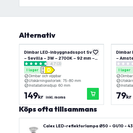
Alternativ
Dimbar LED-inbyggnadsspot Svart
Dimbar 
lägg till i önskelistan
– Sevilla – 3W – 2700K – 92 mm –
– Amste
öppna recensionspanel
4.7 (3)
Fyrkantig
mm
4.7 stjärnbetyg
0 stjärnb
I lager
I lager
Dimbar och vippbar
Dimbar
Utskärningsstorlek: 75-80 mm
Utskär
Installationsdjup: 60 mm
Instal
149
79
kr
kr
inkl. moms
Köps ofta tillsammans
Calex LED-reflektorlampa Ø50 – GU10 – 43