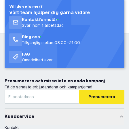
Vill du veta mer?
Vårt team hjälper dig gärna vidare
Kontaktformulär
Svar inom 1 arbetsdag
Ring oss
Tillgänglig mellan 08:00–21:00
FAQ
Omedelbart svar
Prenumerera och missa inte en enda kampanj
Få de senaste erbjudandena och kampanjerna!
Prenumerera
Kundservice
Kontakt