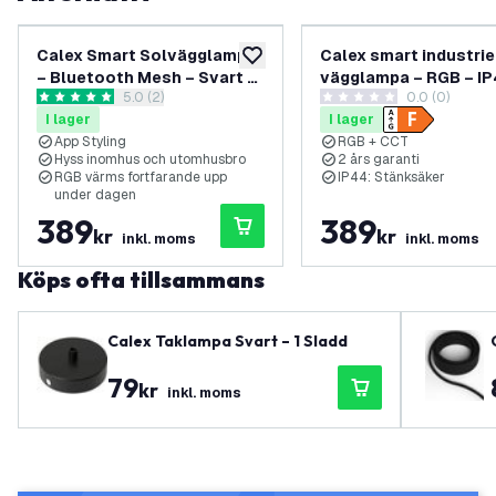
Calex Smart Solvägglampa
Calex smart industrie
lägg till i önskelistan
– Bluetooth Mesh – Svart –
vägglampa – RGB – IP
öppna recensionspanel
5.0 (2)
0.0 (0)
RGBWW
smart trädgårdsbelys
5 stjärnbetyg
0 stjärnbetyg
I lager
I lager
App Styling
RGB + CCT
Hyss inomhus och utomhusbro
2 års garanti
RGB värms fortfarande upp
IP44: Stänksäker
under dagen
389
389
kr
kr
inkl. moms
inkl. moms
Köps ofta tillsammans
Calex Taklampa Svart – 1 Sladd
79
kr
inkl. moms