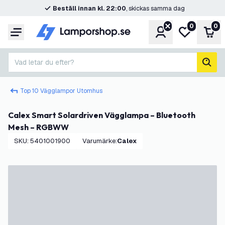
Beställ innan kl. 22:00
, skickas samma dag
0
0
Konto
Min önskelis
Var
Meny
Vad letar du efter?
sök
Top 10 Vägglampor Utomhus
Calex Smart Solardriven Vägglampa – Bluetooth
Mesh – RGBWW
SKU
:
5401001900
Varumärke
:
Calex