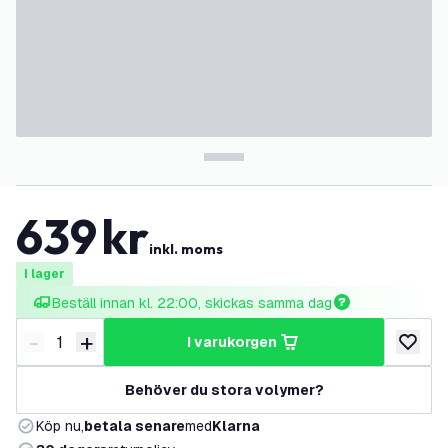
639
kr
inkl. moms
I lager
Beställ innan kl. 22:00, skickas samma dag
-
+
i varukorgen
Minska antal
Öka antal
lägg till
Behöver du stora volymer?
Köp nu,
betala senare
med
Klarna