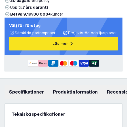
30 dagars
returpolicy
Upp till
7 års garanti
Betyg 9,1
av
30 000+
kunder
Välj för företag
Särskilda partnerpriser
Projektstöd och ljusplaner
Läs mer
+
1
Specifikationer
produktinformation
recensi
Tekniska specifikationer