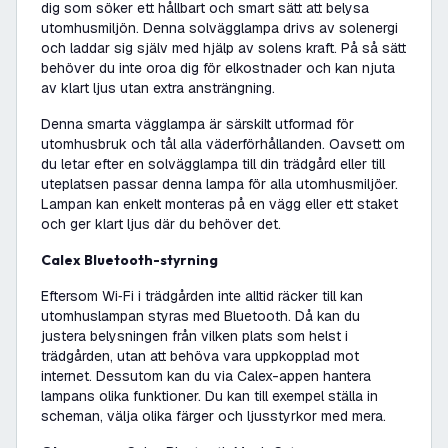
dig som söker ett hållbart och smart sätt att belysa
utomhusmiljön. Denna solvägglampa drivs av solenergi
och laddar sig själv med hjälp av solens kraft. På så sätt
behöver du inte oroa dig för elkostnader och kan njuta
av klart ljus utan extra ansträngning.
Denna smarta vägglampa är särskilt utformad för
utomhusbruk och tål alla väderförhållanden. Oavsett om
du letar efter en solvägglampa till din trädgård eller till
uteplatsen passar denna lampa för alla utomhusmiljöer.
Lampan kan enkelt monteras på en vägg eller ett staket
och ger klart ljus där du behöver det.
Calex Bluetooth-styrning
Eftersom Wi‑Fi i trädgården inte alltid räcker till kan
utomhuslampan styras med Bluetooth. Då kan du
justera belysningen från vilken plats som helst i
trädgården, utan att behöva vara uppkopplad mot
internet. Dessutom kan du via Calex-appen hantera
lampans olika funktioner. Du kan till exempel ställa in
scheman, välja olika färger och ljusstyrkor med mera.