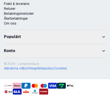
Frakt & leverans
Returer
Betalningsmetoder
Återbetalningar
Om oss
Populärt
Konto
© 2026 - Lamporshop.se
Allmänna villkor
Integritetspolicy
Cookies
payment methods
shipment methods