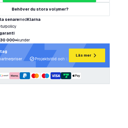
Behöver du stora volymer?
la senare
med
Klarna
eturpolicy
 garanti
30 000+
kunder
etag
Läs mer
partnerpriser
Projektstöd och ljusplaner
Expertrådgivning 