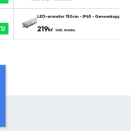
LED-armatur 150cm - IP65 - Genomkopplad - Ros
219
kr
inkl. moms