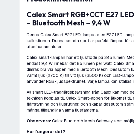
Calex Smart RGB+CCT E27 LED-lampa Dimbar
– Bluetooth Mesh – 9,4 W
Denna Calex Smart E27 LED-lampa är en E27 LED-lampa
kollektionen. Denna smarta spot är perfekt lämpad för 
utomhusarmaturer.
Calex smart-lampan har ett ljusflöde på 345 lumen. Med
endast 9,4 W innebär det 85 lumen per watt. Calex Sm
dimras bra via appen med Bluetooth Mesh. Dessutom kan
varmt ljus (2700 K) till vitt ljus (6500 K)
och LED-lampor
använder RGB-ljusspektrumet.
Varje lampa kan ställas in
All smart LED-trädgårdsbelysning från Calex kan med den
tekniken kopplas till Calex Smart-appen för åtkomst til
fjärrstyrning och ljusrutiner, och skapar dessutom stäm
många tillgängliga varma ljusfärgerna.
Observera:
Calex Bluetooth Mesh Gateway som möjligg
Hur fungerar det?