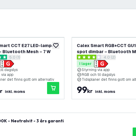
mart CCT E27 LED-lampa
Calex Smart RGB+CCT GU1
lägg till i önskelistan
– Bluetooth Mesh – 7 W
spot dimbar – Bluetooth M
öppna recensionspanel
5.0 (1)
öppna recensions
4.0 (2)
4.9 W
etyg
4 stjärnbetyg
I lager
ill dagslys
Styrning via app
 via app
RGB och til dagslys
ner det finns gott om alternativ
Tidsplaner det finns gott om al
99
r
kr
inkl. moms
inkl. moms
K - Neutralvit - 3 års garanti