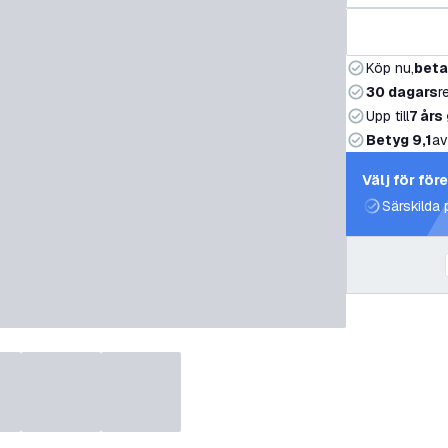
Köp nu,
beta
30 dagars
r
Upp till
7 års
Betyg 9,1
av
Välj för för
Särskilda 