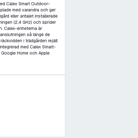
 med Calex Smart Outdoor-
opplade med varandra och ger
gård eller antalet installerade
ningen (2,4 GHz) och sprider
n. Calex-enheterna är
anslutningen så länge de
räckvidden i trädgården rejält
t integrerad med Calex Smart-
, Google Home och Apple