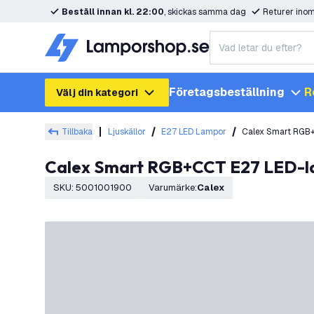
Beställ innan kl. 22:00
, skickas samma dag
Returer ino
Företagsbeställning
R
Välj din kategori
Tillbaka
Ljuskällor
E27 LED Lampor
Calex Smart RGB+
Calex Smart RGB+CCT E27 LED-l
SKU
:
5001001900
Varumärke
:
Calex