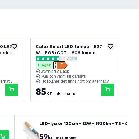
0 LED-
Calex Smart LED-lampa – E27 – 9.4
Ca
lägg till i önskelistan
lägg till i önskel
esh –
W – RGB+CCT – 806 lumen
spo
panel
öppna recensionspanel
4.7 (46)
4.7 stjärnbetyg
4.4
I lager
I 
Styrning via app
S
RGB och varm till dagslys
R
ternativ
Tidsplaner det finns gott om alternativ
T
85
9
kr
inkl. moms
LED-lysrör 120cm - 12W - 1920lm - T8 - 6500K -
59
kr
inkl. moms