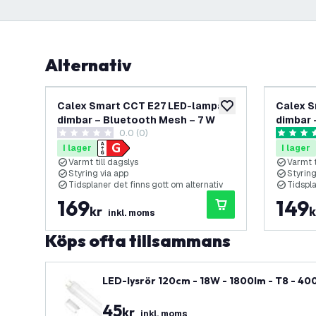
Alternativ
Calex Smart CCT E27 LED-lampa
Calex S
lägg till i önskelistan
dimbar – Bluetooth Mesh – 7 W
dimbar 
0.0 (0)
0 stjärnbetyg
5 stjärnb
I lager
I lager
Varmt till dagslys
Varmt t
Styring via app
Styring
Tidsplaner det finns gott om alternativ
Tidspla
169
149
kr
k
inkl. moms
Köps ofta tillsammans
LED-lysrör 120cm - 18W - 1800lm - T8 - 4000
45
kr
inkl. moms