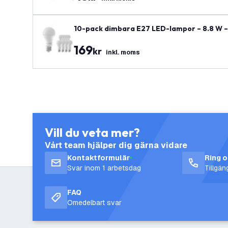
10-pack dimbara E27 LED-lampor – 8.8 W –
169
kr
inkl. moms
Vill du veta mer?
Vårt team hjälper dig gärna vidare
Kontaktformulär
Ring 
Svar inom 1 arbetsdag
Tillgä
FAQ
Omedelbart svar