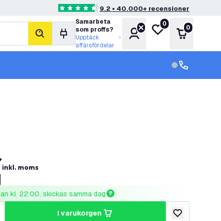
9.2 • 40.000+ recensioner
4.6 stjärnbetyg
Samarbeta
0
Min önskelista
0
som proffs?
Konto
Varukorg
sök
Upptäck
affärsfördelar
kundservice in
kundservice
r
inkl. moms
nnan kl. 22:00, skickas samma dag
i varukorgen
al
ka antal
lägg till i önske