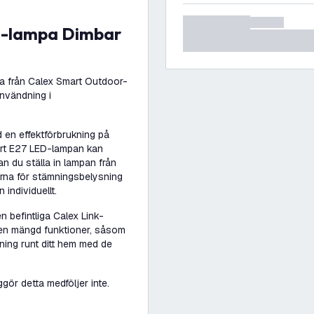
 från Calex Smart Outdoor-
användning i
 en effektförbrukning på
art E27 LED-lampan kan
 du ställa in lampan från
na för stämningsbelysning
 individuellt.
 befintliga Calex Link-
l en mängd funktioner, såsom
ning runt ditt hem med de
ör detta medföljer inte.