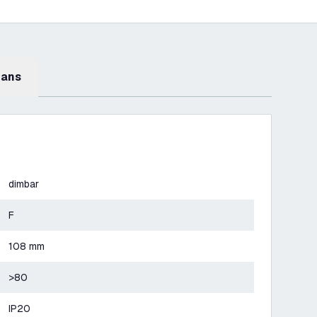
mans
dimbar
F
108 mm
>80
IP20