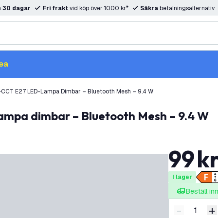
m
30 dagar
Fri frakt
vid köp över 1000 kr*
Säkra
betalningsalternativ
ea
CCT E27 LED-Lampa Dimbar – Bluetooth Mesh – 9.4 W
ampa dimbar – Bluetooth Mesh – 9.4 W
99
k
I lager
Beställ i
-
+
Minska ant
Ö