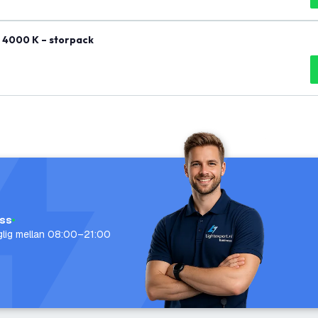
 4000 K – storpack
oss
nglig mellan 08:00–21:00