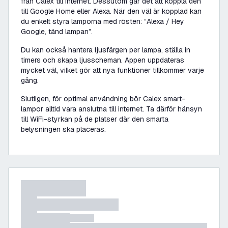
från Calex till internet. Dessutom går det att koppla den
till Google Home eller Alexa. När den väl är kopplad kan
du enkelt styra lamporna med rösten: ”Alexa / Hey
Google, tänd lampan”.
Du kan också hantera ljusfärgen per lampa, ställa in
timers och skapa ljusscheman. Appen uppdateras
mycket väl, vilket gör att nya funktioner tillkommer varje
gång.
Slutligen, för optimal användning bör Calex smart-
lampor alltid vara anslutna till internet. Ta därför hänsyn
till WiFi-styrkan på de platser där den smarta
belysningen ska placeras.