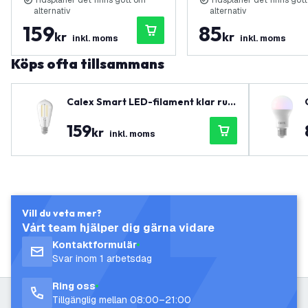
Tidsplaner det finns gott om
Tidsplaner det finns got
alternativ
alternativ
159
85
kr
kr
inkl. moms
inkl. moms
Köps ofta tillsammans
Calex Smart LED-filament klar rust
ik lampa 7W
159
kr
inkl. moms
Vill du veta mer?
Vårt team hjälper dig gärna vidare
Kontaktformulär
Svar inom 1 arbetsdag
Ring oss
Tillgänglig mellan 08:00–21:00