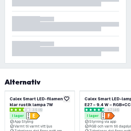
Alternativ
Calex Smart LED-filament
Calex Smart LED-lam
lägg till i önskelistan
klar rustik lampa 7W
E27 – 9.4 W – RGB+CC
öppna recensionspanel
3.5 (6)
öppna recens
4.7 (46)
806 lumen
3.5 stjärnbetyg
4.7 stjärnbetyg
I lager
I lager
App Styling
Styrning via app
Varmt til varmt vitt ljus
RGB och varm till dagsly