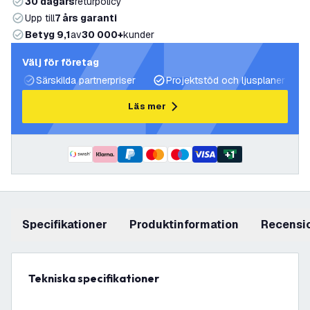
30 dagars
returpolicy
Upp till
7 års garanti
Betyg 9,1
av
30 000+
kunder
Välj för företag
Särskilda partnerpriser
Projektstöd och ljusplaner
Läs mer
+
1
Specifikationer
produktinformation
recensi
Tekniska specifikationer