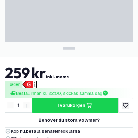
259
kr
inkl. moms
I lager
Beställ innan kl. 22:00, skickas samma dag
-
+
i varukorgen
Minska antal
Öka antal
lägg till
Behöver du stora volymer?
Köp nu,
betala senare
med
Klarna