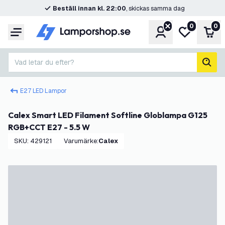
Beställ innan kl. 22:00
, skickas samma dag
0
0
Konto
Min önskelis
Var
Meny
Vad letar du efter?
sök
E27 LED Lampor
Calex Smart LED Filament Softline Globlampa G125
RGB+CCT E27 - 5.5 W
SKU
:
429121
Varumärke
:
Calex