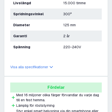
Livslängd
15.000 timme
Spridningsvinkel
300°
Diameter
125 mm
Garanti
2 år
Spänning
220-240V
Visa alla specifikationer
Fördelar
Med 16 miljoner olika färger förvandlar du varje dag
till en fest hemma.
Lämplig för röststyrning
Styr enkel smart belysning via din smartphone eller