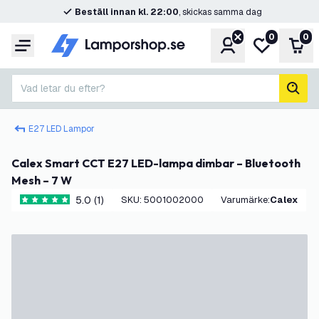
Beställ innan kl. 22:00
, skickas samma dag
0
0
Konto
Min önskelis
Var
Meny
Vad letar du efter?
sök
E27 LED Lampor
Calex Smart CCT E27 LED-lampa dimbar – Bluetooth
Mesh – 7 W
5.0 (1)
SKU
:
5001002000
Varumärke
:
Calex
5 stjärnbetyg