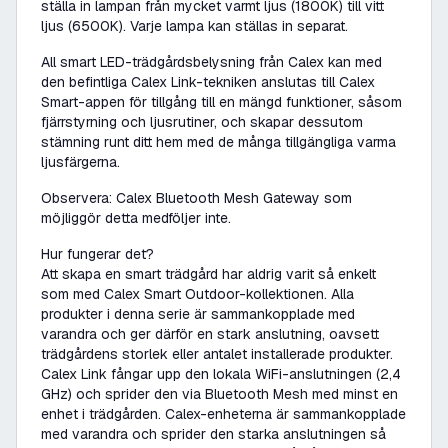
ställa in lampan från mycket varmt ljus (1800K) till vitt
ljus (6500K). Varje lampa kan ställas in separat.
All smart LED-trädgårdsbelysning från Calex kan med
den befintliga Calex Link-tekniken anslutas till Calex
Smart-appen för tillgång till en mängd funktioner, såsom
fjärrstyrning och ljusrutiner, och skapar dessutom
stämning runt ditt hem med de många tillgängliga varma
ljusfärgerna.
Observera: Calex Bluetooth Mesh Gateway som
möjliggör detta medföljer inte.
Hur fungerar det?
Att skapa en smart trädgård har aldrig varit så enkelt
som med Calex Smart Outdoor-kollektionen. Alla
produkter i denna serie är sammankopplade med
varandra och ger därför en stark anslutning, oavsett
trädgårdens storlek eller antalet installerade produkter.
Calex Link fångar upp den lokala WiFi-anslutningen (2,4
GHz) och sprider den via Bluetooth Mesh med minst en
enhet i trädgården. Calex-enheterna är sammankopplade
med varandra och sprider den starka anslutningen så