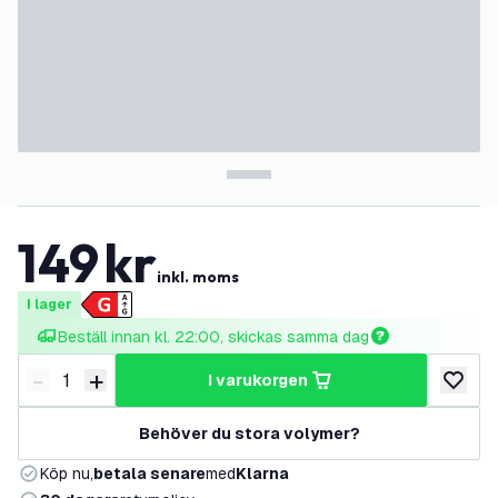
149
kr
inkl. moms
I lager
Beställ innan kl. 22:00, skickas samma dag
-
+
i varukorgen
Minska antal
Öka antal
lägg till
Behöver du stora volymer?
Köp nu,
betala senare
med
Klarna