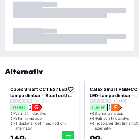
Alternativ
Calex Smart CCT E27 LED-
Calex Smart RGB+CC
lägg till i önskelistan
lampa dimbar – Bluetooth
LED-lampa dimbar –
0.0 (0)
0.0 (0)
Mesh – 7 W
Bluetooth Mesh – 9.
0 stjärnbetyg
0 stjärnbetyg
I lager
I lager
Varmt till dagslys
Styrning via app
Styring via app
RGB och til dagslys
Tidsplaner det finns gott om
Tidsplaner det finns got
alternativ
alternativ
169
99