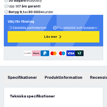
30 dagars
returpolicy
Upp till
7 års garanti
Betyg 9,1
av
30 000+
kunder
Välj för företag
Särskilda partnerpriser
Projektstöd och ljusplaner
Läs mer
+
1
Specifikationer
produktinformation
recensi
Tekniska specifikationer