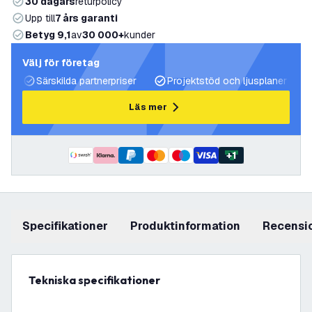
30 dagars
returpolicy
Upp till
7 års garanti
Betyg 9,1
av
30 000+
kunder
Välj för företag
Särskilda partnerpriser
Projektstöd och ljusplaner
Läs mer
+
1
Specifikationer
produktinformation
recensi
Tekniska specifikationer