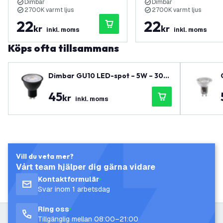
Dimbar
Dimbar
2700K varmt ljus
2700K varmt ljus
22
22
kr
kr
inkl. moms
inkl. moms
Köps ofta tillsammans
Dimbar GU10 LED-spot – 5W – 300
0K – 400 lumen – Svart
45
kr
inkl. moms
Vill du veta mer?
Vårt team hjälper dig gärna vidare
Kontaktformulär
Svar inom 1 arbetsdag
Ring oss
Tillgänglig mellan 08:00–21:00