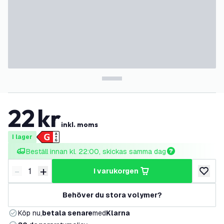
22
kr
inkl. moms
I lager
Beställ innan kl. 22:00, skickas samma dag
-
+
i varukorgen
Minska antal
Öka antal
lägg till
Behöver du stora volymer?
Köp nu,
betala senare
med
Klarna