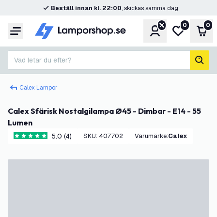
Beställ innan kl. 22:00
, skickas samma dag
0
0
Konto
Min önskelis
Var
Meny
Vad letar du efter?
sök
Calex Lampor
Calex Sfärisk Nostalgilampa Ø45 - Dimbar - E14 - 55
Lumen
5.0 (4)
SKU
:
407702
Varumärke
:
Calex
5 stjärnbetyg