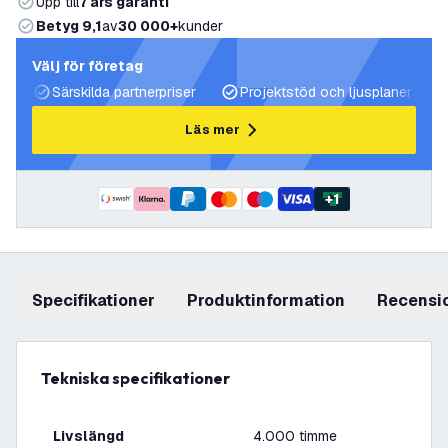
Upp till
7 års garanti
Betyg 9,1
av
30 000+
kunder
Välj för företag
Särskilda partnerpriser
Projektstöd och ljusplaner
Läs mer
+
1
Specifikationer
produktinformation
recensi
Tekniska specifikationer
Livslängd
4.000 timme