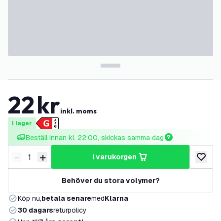
22
kr
inkl. moms
I lager
Beställ innan kl. 22:00, skickas samma dag
-
+
i varukorgen
Minska antal
Öka antal
lägg till
Behöver du stora volymer?
Köp nu,
betala senare
med
Klarna
30 dagars
returpolicy