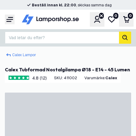
Beställ innan kl. 22:00
, skickas samma dag
0
0
Konto
Min önskelis
Var
Meny
Vad letar du efter?
sök
Calex Lampor
Calex Tubformad Nostalgilampa Ø18 - E14 - 45 Lumen
4.8 (12)
SKU
:
411002
Varumärke
:
Calex
4.8 stjärnbetyg