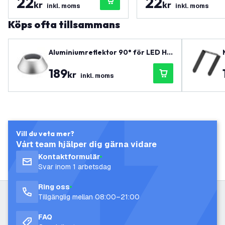
22
22
kr
kr
inkl. moms
inkl. moms
Köps ofta tillsammans
Aluminiumreflektor 90° för LED Hi
gh Bay 100W
189
kr
inkl. moms
Vill du veta mer?
Vårt team hjälper dig gärna vidare
Kontaktformulär
Svar inom 1 arbetsdag
Ring oss
Tillgänglig mellan 08:00–21:00
FAQ