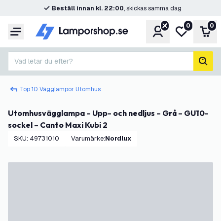
Beställ innan kl. 22:00
, skickas samma dag
0
0
Konto
Min önskelis
Var
Meny
Vad letar du efter?
sök
Top 10 Vägglampor Utomhus
Utomhusvägglampa – Upp- och nedljus – Grå – GU10-
sockel – Canto Maxi Kubi 2
SKU
:
49731010
Varumärke
:
Nordlux