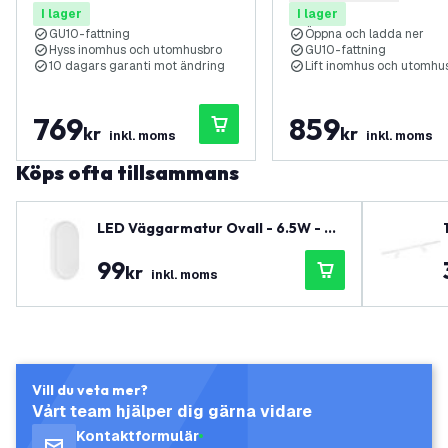
I lager
I lager
2 – 10 års garanti
– 15 års garanti
GU10-fattning
Öppna och ladda ner
Hyss inomhus och utomhusbro
GU10-fattning
10 dagars garanti mot ändring
Lift inomhus och utomhu
769
859
kr
kr
inkl. moms
inkl. moms
Köps ofta tillsammans
LED Väggarmatur Ovall - 6.5W - 40
00K - 700 lumen - Vit - IP54 vatten
99
tät - 5 års garanti
kr
inkl. moms
Vill du veta mer?
Vårt team hjälper dig gärna vidare
Kontaktformulär