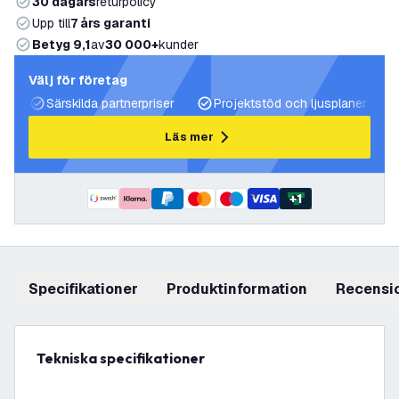
30 dagars
returpolicy
Upp till
7 års garanti
Betyg 9,1
av
30 000+
kunder
Välj för företag
Särskilda partnerpriser
Projektstöd och ljusplaner
Läs mer
+
1
Specifikationer
produktinformation
recensi
Tekniska specifikationer