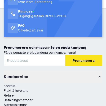
Svar inom 1 arbetsdag
Ring oss
Tillgänglig mellan 08:00–21:00
FAQ
Omedelbart svar
Prenumerera och missa inte en enda kampanj
Få de senaste erbjudandena och kampanjerna!
Prenumerera
Kundservice
Kontakt
Frakt & leverans
Returer
Betalningsmetoder
Återbetalningar