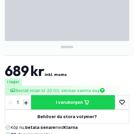
689
kr
inkl. moms
I lager
Beställ innan kl. 22:00, skickas samma dag
-
+
i varukorgen
Minska antal
Öka antal
lägg till
Behöver du stora volymer?
Köp nu,
betala senare
med
Klarna