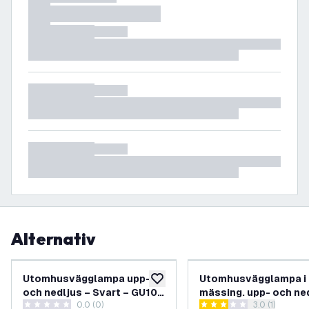
Alternativ
Utomhusvägglampa upp-
Utomhusvägglampa i
lägg till i önskelistan
och nedljus – Svart – GU10-
mässing. upp- och ned
0.0 (0)
öppna recens
3.0 (1)
sockel – IP44 – Canto Maxi
GU10-sockel – Canto 
0 stjärnbetyg
3 stjärnbetyg