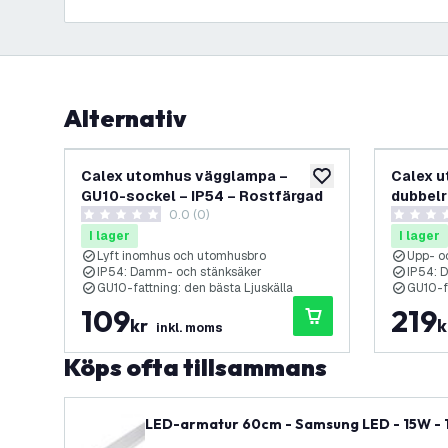
Alternativ
Calex utomhus vägglampa –
Calex 
lägg till i önskelistan
GU10-sockel – IP54 – Rostfärgad
dubbelr
0.0 (0)
– rostf
0 stjärnbetyg
0 stjärnb
I lager
I lager
Lyft inomhus och utomhusbro
Upp- o
IP54: Damm- och stänksäker
IP54: 
GU10-fattning: den bästa Ljuskälla
GU10-fa
109
219
kr
k
inkl. moms
Köps ofta tillsammans
LED-armatur 60cm - Samsung LED - 15W - 14