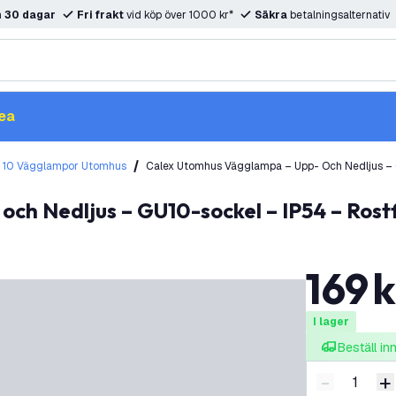
m
30 dagar
Fri frakt
vid köp över 1000 kr*
Säkra
betalningsalternativ
ea
 10 Vägglampor Utomhus
Calex Utomhus Vägglampa – Upp- Och Nedljus – 
och Nedljus – GU10-sockel – IP54 – Ros
169
k
I lager
Beställ i
-
+
Minska ant
Ö