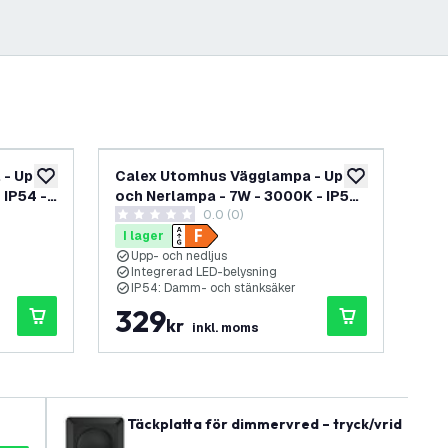
 - Upp-
Calex Utomhus Vägglampa - Upp-
Ca
lägg till i önskelistan
lägg till i önskel
 IP54 -
och Nerlampa - 7W - 3000K - IP54
och
0.0 (0)
- Rostfärgad
Sv
0 stjärnbetyg
5 s
I lager
I 
Upp- och nedljus
U
Integrerad LED-belysning
I
IP54: Damm- och stänksäker
G
329
1
kr
inkl. moms
Täckplatta för dimmervred – tryck/vrid