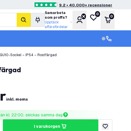
9.2 • 40.000+ recensioner
4.6 stjärnbetyg
Samarbeta
0
Min önskelista
0
som proffs?
Konto
Varukorg
sök
Upptäck
affärsfördelar
kundservice in
kundservice
GU10-Sockel – IP54 – Rostfärgad
tfärgad
r
inkl. moms
nnan kl. 22:00, skickas samma dag
i varukorgen
al
ka antal
lägg till i önske