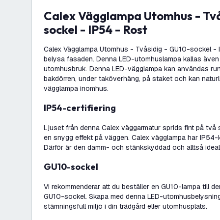
Calex Vägglampa Utomhus - Tvåsidig - GU10-
sockel - IP54 - Rost
Calex Vägglampa Utomhus - Tvåsidig - GU10-sockel - IP5
belysa fasaden. Denna LED-utomhuslampa kallas även u
utomhusbruk. Denna LED-vägglampa kan användas runt 
bakdörren, under taköverhäng, på staket och kan natu
vägglampa inomhus.
IP54-certifiering
Ljuset från denna Calex väggarmatur sprids fint på två 
en snygg effekt på väggen. Calex vägglampa har IP54-
Därför är den damm- och stänkskyddad och alltså ideal
GU10-sockel
Vi rekommenderar att du beställer en GU10-lampa till
GU10-sockel. Skapa med denna LED-utomhusbelysning 
stämningsfull miljö i din trädgård eller utomhusplats.