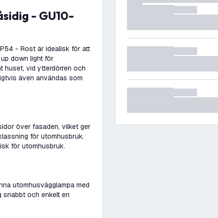
4 - Rost är idealisk för att
p down light för
huset, vid ytterdörren och
rligtvis även användas som
sidor över fasaden, vilket ger
klassning för utomhusbruk.
isk för utomhusbruk.
 denna utomhusvägglampa med
snabbt och enkelt en