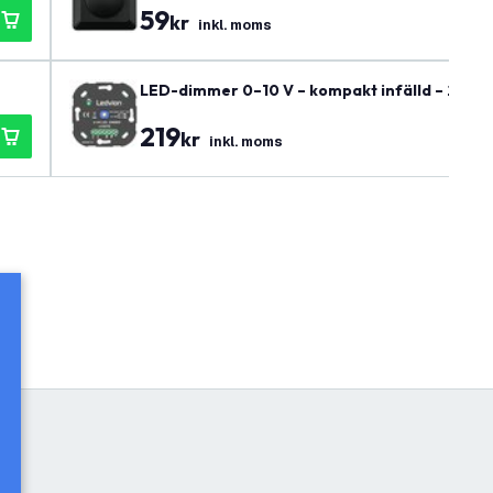
59
kr
inkl. moms
LED-dimmer 0–10 V – kompakt infälld – 230–24
219
kr
inkl. moms