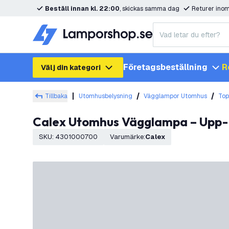
Beställ innan kl. 22:00
, skickas samma dag
Returer ino
Företagsbeställning
R
Välj din kategori
Tillbaka
Utomhusbelysning
Vägglampor Utomhus
Top
Calex Utomhus Vägglampa – Upp- 
SKU
:
4301000700
Varumärke
:
Calex