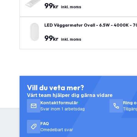
99
kr
inkl. moms
LED Väggarmatur Ovall - 6.5W - 4000K - 700 
99
kr
inkl. moms
Vill du veta mer?
Vårt team hjälper dig gärna vidare
Kontaktformulär
Ring 
Svar inom 1 arbetsdag
Tillgä
FAQ
Omedelbart svar