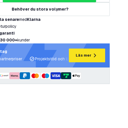
Behöver du stora volymer?
la senare
med
Klarna
eturpolicy
 garanti
30 000+
kunder
etag
Läs mer
partnerpriser
Projektstöd och ljusplaner
Expertrådgivning 