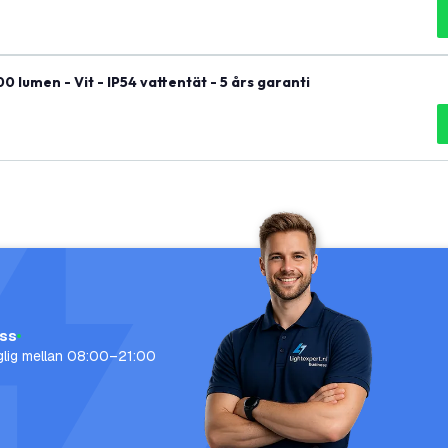
lumen - Vit - IP54 vattentät - 5 års garanti
oss
nglig mellan 08:00–21:00