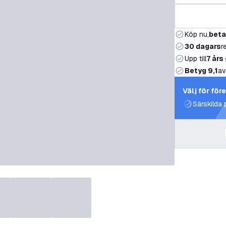
Köp nu,
beta
30 dagars
r
Upp till
7 års
Betyg 9,1
av
Välj för för
Särskilda 