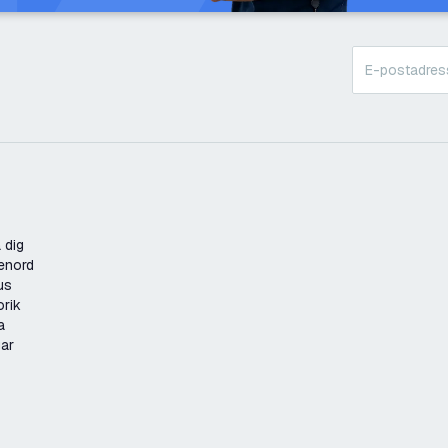
 dig
enord
us
orik
a
gar