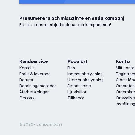
Prenumerera och missa inte en enda kampanj
Få de senaste erbjudandena och kampanjerna!
Kundservice
Populärt
Konto
Kontakt
Rea
Mitt konto
Frakt & leverans
Inomhusbelysning
Registrera
Returer
Utomhusbelysning
Glömt lös
Betalningsmetoder
Smart Home
Orderstat
Återbetalningar
Ljuskällor
Orderhist
Om oss
Tillbehör
Önskelist
Inställnin
© 2026 - Lamporshop.se