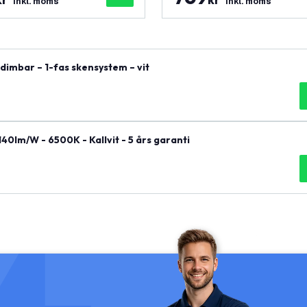
inkl. moms
inkl. moms
dimbar – 1-fas skensystem – vit
0lm/W - 6500K - Kallvit - 5 års garanti