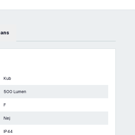
mans
Kub
500 Lumen
F
Nej
IP44