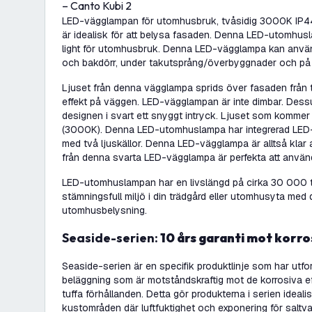
– Canto Kubi 2
LED-vägglampan för utomhusbruk, tvåsidig 3000K IP44 
är idealisk för att belysa fasaden. Denna LED-utomhu
light för utomhusbruk. Denna LED-vägglampa kan använd
och bakdörr, under takutsprång/överbyggnader och på 
Ljuset från denna vägglampa sprids över fasaden från två
effekt på väggen. LED-vägglampan är inte dimbar. Des
designen i svart ett snyggt intryck. Ljuset som kommer
(3000K). Denna LED-utomhuslampa har integrerad LED-
med två ljuskällor. Denna LED-vägglampa är alltså klar 
från denna svarta LED-vägglampa är perfekta att anvä
LED-utomhuslampan har en livslängd på cirka 30 000 ti
stämningsfull miljö i din trädgård eller utomhusyta me
utomhusbelysning.
Seaside-serien:
10 års garanti mot korro
Seaside-serien är en specifik produktlinje som har utfo
beläggning som är motståndskraftig mot de korrosiva ef
tuffa förhållanden. Detta gör produkterna i serien ideali
kustområden där luftfuktighet och exponering för saltva