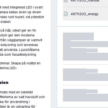
49711203_manual
med integrerad LED i svart
slampa kallas även up down
49711203_energy
as runt huset, vid ytterdörr
staket.
 håll, vilket ger en fin
sutom ger den moderna
 från vägglampan är varmvit
belysning och levereras
att använda. Ljusstrålarna
nda som fasadbelysning.
mmar. Skapa på nolltid en
d denna LED-
sion
rmats med en särskild
fekterna av salt havsluft och
ska för användning i
tten är en utmaning för