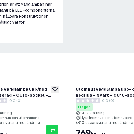
erien är att vägglampan har
ranti på LED-komponenterna,
en hållbara konstruktionen
itligt val för
s vägglampa upp/ned
Utomhusvägglampa upp- 
lägg till i önskelistan
serad – GU10-sockel –
nedljus – Svart – GU10-so
0.0 (0)
0.0 (0)
axi Kubi 2 – 15 års garanti
IP44 – Canto Maxi 2 – 10 år
etyg
0 stjärnbetyg
garanti
I lager
attning
GU10-fattning
nomhus och utomhusbro
Hyss inomhus och utomhusbro
ars garanti mot ändring
10 dagars garanti mot ändring
769
kr
kr