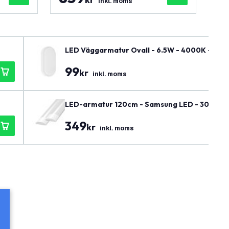
inkl. moms
LED Väggarmatur Ovall - 6.5W - 4000K - 700 lu
99
kr
inkl. moms
LED-armatur 120cm - Samsung LED - 30W - 140
349
kr
inkl. moms