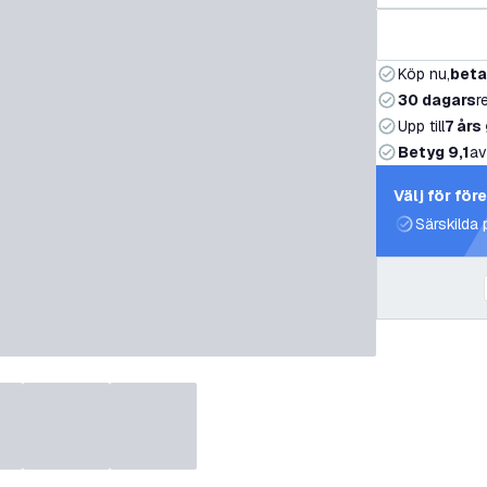
Köp nu,
beta
30 dagars
r
Upp till
7 års
Betyg 9,1
av
Välj för för
Särskilda 