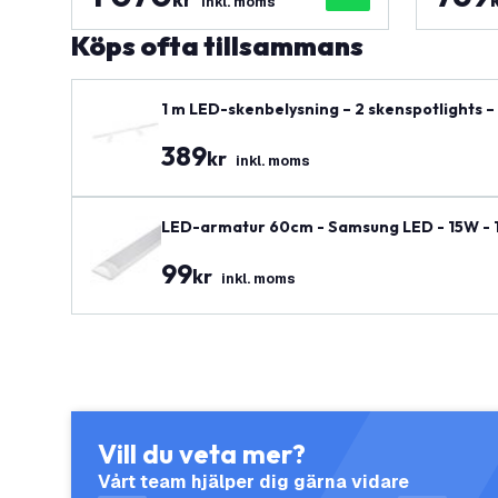
inkl. moms
Köps ofta tillsammans
1 m LED-skenbelysning – 2 skenspotlights – 
389
kr
inkl. moms
LED-armatur 60cm - Samsung LED - 15W - 14
99
kr
inkl. moms
Vill du veta mer?
Vårt team hjälper dig gärna vidare