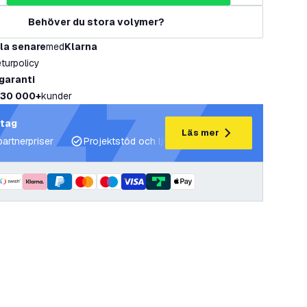
Behöver du stora volymer?
la senare
med
Klarna
eturpolicy
 garanti
30 000+
kunder
etag
Läs mer
partnerpriser
Projektstöd och ljusplaner
Expertrådgivning 