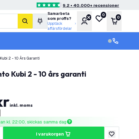
9.2 • 40.000+ recensioner
4.6 stjärnbetyg
Samarbeta
0
Min önskelista
0
som proffs?
Konto
Varukorg
sök
Upptäck
affärsfördelar
kundservice in
kundservice
ubi 2 - 10 Års Garanti
o Kubi 2 - 10 års garanti
kr
inkl. moms
nnan kl. 22:00, skickas samma dag
i varukorgen
al
ka antal
lägg till i önske