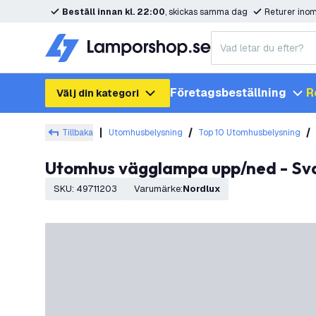
Beställ innan kl. 22:00
, skickas samma dag
Returer ino
Företagsbeställning
R
Välj din kategori
Tillbaka
Utomhusbelysning
Top 10 Utomhusbelysning
Utomhus vägglampa upp/ned - Svar
SKU
:
49711203
Varumärke
:
Nordlux