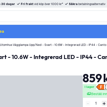
m
30 dagar
Fri frakt
vid köp över 1000 kr*
Säkra
betalningsalternativ
ea
Utomhus Vägglampa Upp/ned - Svart - 10.6W - Integrerad LED - IP44 - Canto K
t - 10.6W - Integrerad LED - IP44 - Cant
859
I lager
Beställ i
-
+
Minska ant
Ö