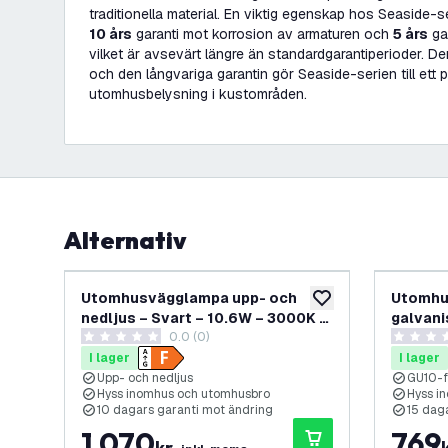
traditionella material. En viktig egenskap hos Seaside-s
10 års
garanti mot korrosion av armaturen och
5 års
ga
vilket är avsevärt längre än standardgarantiperioder. D
och den långvariga garantin gör Seaside-serien till ett pål
utomhusbelysning i kustområden.
Alternativ
Utomhusvägglampa upp- och
Utomhu
lägg till i önskelistan
nedljus – Svart – 10.6W – 3000K –
galvani
0.0 (0)
Integrerad LED – IP44 – Canto 2 –
Canto M
0 stjärnbetyg
0 stjärnb
10 års garanti
I lager
I lager
Upp- och nedljus
GU10-f
Hyss inomhus och utomhusbro
Hyss i
10 dagars garanti mot ändring
15 dag
1 070
769
kr