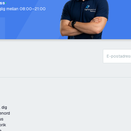
oss
nglig mellan 08:00–21:00
 dig
enord
us
orik
a