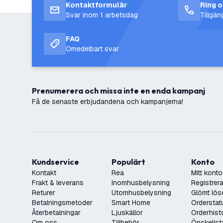
Kontaktformulär
Ring 
Svar inom 1 arbetsdag
Tillgä
FAQ
Omedelbart svar
Prenumerera och missa inte en enda kampanj
Få de senaste erbjudandena och kampanjerna!
Kundservice
Populärt
Konto
Kontakt
Rea
Mitt konto
Frakt & leverans
Inomhusbelysning
Registrera
Returer
Utomhusbelysning
Glömt lös
Betalningsmetoder
Smart Home
Orderstat
Återbetalningar
Ljuskällor
Orderhist
Om oss
Tillbehör
Önskelist