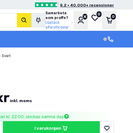
9.2 • 40.000+ recensioner
4.6 stjärnbetyg
Samarbeta
0
Min önskelista
0
som proffs?
Konto
Varukorg
sök
Upptäck
affärsfördelar
kundservice in
kundservice
 Svart
kr
inkl. moms
nnan kl. 22:00, skickas samma dag
i varukorgen
al
ka antal
lägg till i önske