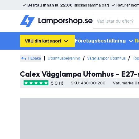
Beställ innan kl. 22:00
, skickas samma dag
Returer ino
Företagsbeställning
R
Välj din kategori
Tillbaka
Utomhusbelysning
Vägglampor Utomhus
Top
Calex Vägglampa Utomhus – E27-s
5.0 (1)
SKU
:
4301001200
Varumärke
:
5 stjärnbetyg