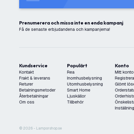
Prenumerera och missa inte en enda kampanj
Få de senaste erbjudandena och kampanjerna!
Kundservice
Populärt
Konto
Kontakt
Rea
Mitt konto
Frakt & leverans
Inomhusbelysning
Registrera
Returer
Utomhusbelysning
Glömt lös
Betalningsmetoder
Smart Home
Orderstat
Återbetalningar
Ljuskällor
Orderhist
Om oss
Tillbehör
Önskelist
Inställnin
© 2026 - Lamporshop.se