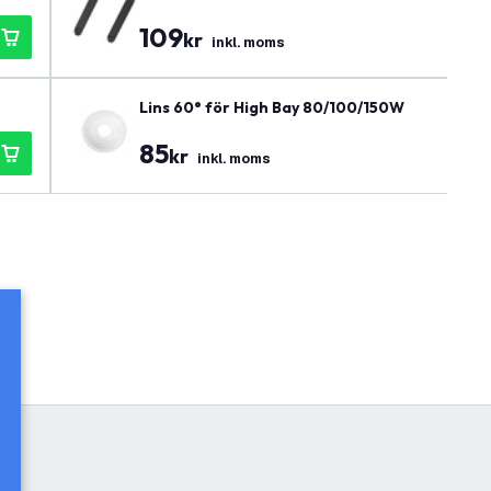
109
kr
inkl. moms
Lins 60° för High Bay 80/100/150W
85
kr
inkl. moms