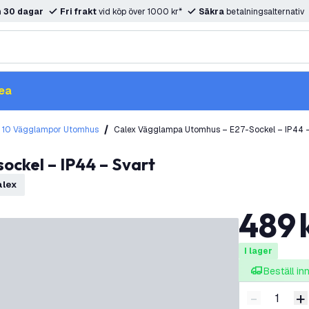
m
30 dagar
Fri frakt
vid köp över 1000 kr*
Säkra
betalningsalternativ
ea
 10 Vägglampor Utomhus
Calex Vägglampa Utomhus – E27-Sockel – IP44 –
ockel – IP44 – Svart
Calex
489
I lager
Beställ i
-
+
Minska ant
Ö