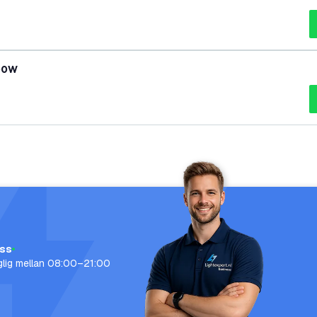
100W
oss
nglig mellan 08:00–21:00