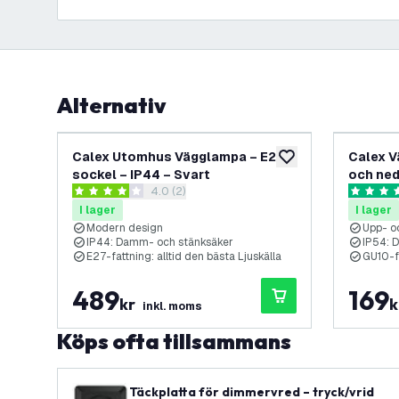
Alternativ
Calex Utomhus Vägglampa – E27-
Calex V
lägg till i önskelistan
sockel – IP44 – Svart
och ned
öppna recensionspanel
4.0 (2)
Svart
4 stjärnbetyg
5 stjärnb
I lager
I lager
Modern design
Upp- o
IP44: Damm- och stänksäker
IP54: 
E27-fattning: alltid den bästa Ljuskälla
GU10-fa
489
169
kr
k
inkl. moms
Köps ofta tillsammans
Täckplatta för dimmervred – tryck/vrid