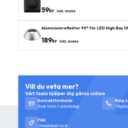
59
kr
inkl. moms
Aluminiumreflektor 90° för LED High Bay 
189
kr
inkl. moms
Vill du veta mer?
Vårt team hjälper dig gärna vidare
Kontaktformulär
Ring 
Svar inom 1 arbetsdag
Tillgä
FAQ
Omedelbart svar