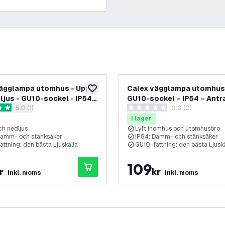
ägglampa utomhus - Upp-
Calex vägglampa utomhus
lägg till i önskelistan
ljus - GU10-sockel - IP54 -
GU10-sockel – IP54 – Antr
öppna recensionspanel
5.0 (1)
0.0 (0)
etyg
0 stjärnbetyg
I lager
ch nedljus
Lyft inomhus och utomhusbro
Damm- och stänksäker
IP54: Damm- och stänksäker
ttning: den bästa Ljuskälla
GU10-fattning: den bästa Ljuskä
109
r
kr
inkl. moms
inkl. moms