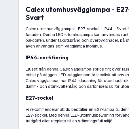
Calex utomhusvägglampa - E27-sockel - IP44 -
Svart
Calex utomhusvägglampa - E27-sockel - IP44 - Svart är 
fasaden. Denna LED-utomhuslampa kan användas runt h
bakdörren, under takutsprång och överbyggnader, på st
även användas som vägglampa inomhus.
IP44-certifiering
Ljuset från denna Calex vägglampa sprids fint över fas
effekt på väggen. LED-vägglampan är idealisk att anvä
Calex vägglampan har IP44-klassning för utomhusbruk. 
damm- och stänkvattentålig och därför idealisk för ut
E27-sockel
Vi rekommenderar att du beställer en E27-lampa till 
E27-sockel. Med denna LED-utomhusbelysning förvandl
trädgård eller uteplats till en stämningsfull miljö.