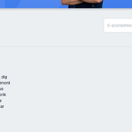
 dig
enord
us
orik
a
gar