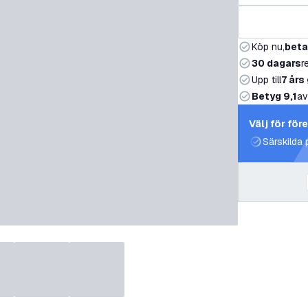
Köp nu,
beta
30 dagars
r
Upp till
7 års
Betyg 9,1
av
Välj för för
Särskilda 