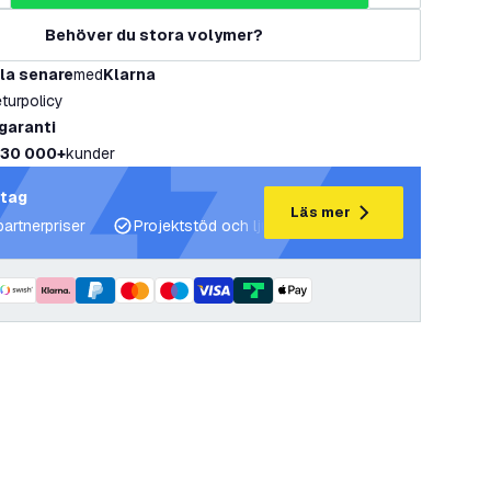
Behöver du stora volymer?
la senare
med
Klarna
eturpolicy
 garanti
30 000+
kunder
etag
Läs mer
partnerpriser
Projektstöd och ljusplaner
Expertrådgivning 