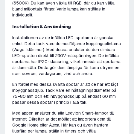
(6500K). Du kan även växla till RGB, där du kan välja
bland miljontals färger. Varje lampa kan ställas in
individuellt.
Installation & Användning
Installationen av de infällda LED-spotarna är ganska
enkel. Detta tack vare de medföljande kopplingsplintarna
(Wago-klämmor). Med dessa ansluter du den dimbara
LED-spotten direkt till 230V-nätspänningen. De infällda
spotarna har IP20-klassning, vilket innebär att spotarna
är dammtäta. Detta gör dem lämpliga för torra utrymmen
som sovrum, vardagsrum, vind och andra.
En fördel med dessa svarta spotar är att de har ett lågt
inbyggnadsdjup. Tack vare en håltagningsdiameter på
75–80 mm och ett inbyggnadsdjup på endast 60 mm
passar dessa spotar i princip i alla tak.
Med appen ansluter du alla Ledvion Smart-lampor till
internet. Därefter är det möjligt att importera dem till
Google Home eller Alexa. Här kan du även hantera
ljusfärg per lampa, ställa in timers och välja