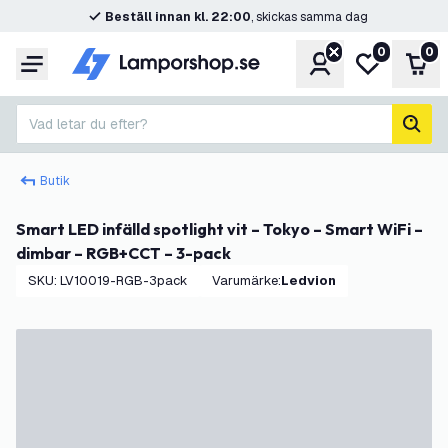
Beställ innan kl. 22:00
, skickas samma dag
0
0
Konto
Min önskelis
Var
Meny
Vad letar du efter?
sök
Butik
Smart LED infälld spotlight vit – Tokyo – Smart WiFi –
dimbar – RGB+CCT – 3-pack
SKU
:
LV10019-RGB-3pack
Varumärke
:
Ledvion