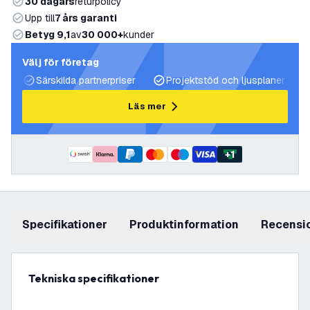
30 dagars
returpolicy
Upp till
7 års garanti
Betyg 9,1
av
30 000+
kunder
Välj för företag
Särskilda partnerpriser
Projektstöd och ljusplaner
Läs mer
+
1
Specifikationer
produktinformation
recensi
Tekniska specifikationer