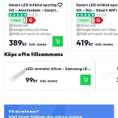
Smart LED infälld spotlight
Smart LED infälld spo
lägg till i önskelistan
Vit – Amsterdam – Smart
Vit – Rio – Smart WiFi
öppna recensionspanel
5.0 (1)
öppna recens
5.0 (2)
WiFi – Dimbar – RGB+CCT –
Dimbar – RGB+CCT – 
5 stjärnbetyg
5 stjärnbetyg
I lager
I lager
3-pack
Smart wifi
Smart wifi
Google Home och Alexa
Google Home och Alexa
RGB och varmt til vitt ljus
RGB och varmt til vitt ljus
389
419
kr
kr
inkl. moms
inkl. moms
Köps ofta tillsammans
LED-armatur 60cm - Samsung LED
- 15W - 140lm/W - 6500K - Kallvit -
99
5 års garanti
kr
inkl. moms
Vill du veta mer?
Vårt team hjälper dig gärna vidare