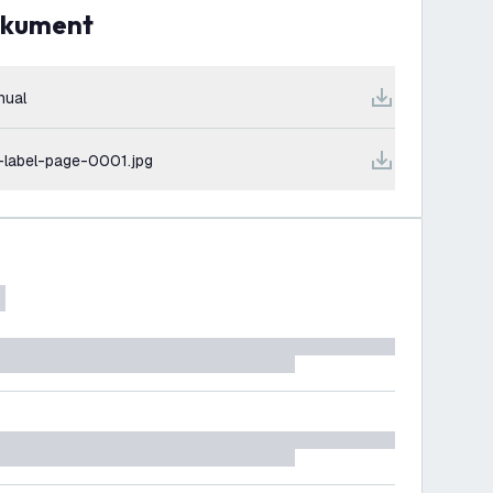
dokument
nual
-label-page-0001.jpg