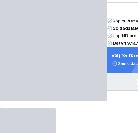
Köp nu,
beta
30 dagars
r
Upp till
7 års
Betyg 9,1
av
Välj för för
Särskilda 