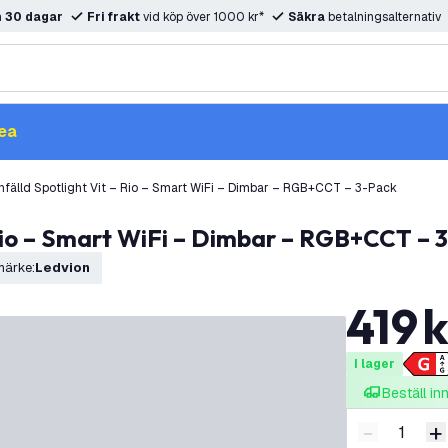
m
30 dagar
Fri frakt
vid köp över 1000 kr*
Säkra
betalningsalternativ
ea
nfälld Spotlight Vit – Rio – Smart WiFi – Dimbar – RGB+CCT – 3-Pack
– Rio – Smart WiFi – Dimbar – RGB+CCT – 
märke
:
Ledvion
419
k
I lager
Beställ i
-
+
Minska ant
Ö