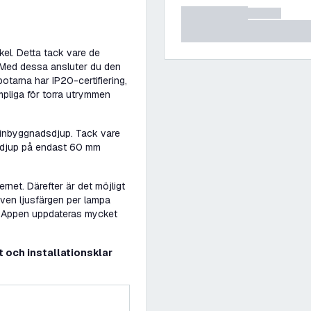
kel. Detta tack vare de
 Med dessa ansluter du den
potarna har IP20-certifiering,
mpliga för torra utrymmen
t inbyggnadsdjup. Tack vare
dsdjup på endast 60 mm
rnet. Därefter är det möjligt
även ljusfärgen per lampa
n. Appen uppdateras mycket
t och installationsklar