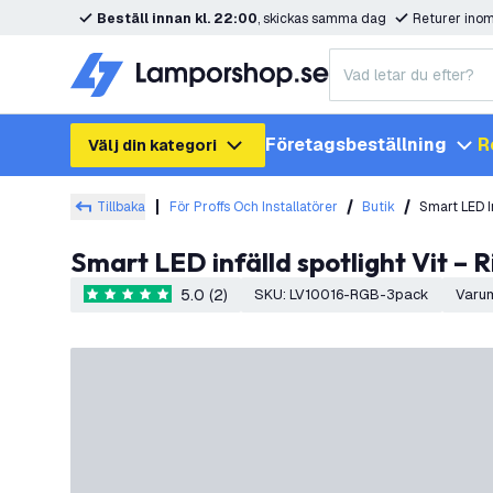
Beställ innan kl. 22:00
, skickas samma dag
Returer ino
Företagsbeställning
R
Välj din kategori
Tillbaka
För Proffs Och Installatörer
Butik
Smart LED I
Smart LED infälld spotlight Vit 
5.0 (2)
SKU
:
LV10016-RGB-3pack
Varu
5 stjärnbetyg