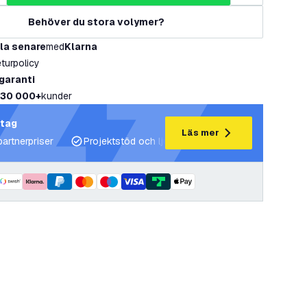
Behöver du stora volymer?
la senare
med
Klarna
eturpolicy
 garanti
30 000+
kunder
etag
Läs mer
partnerpriser
Projektstöd och ljusplaner
Expertrådgivning 