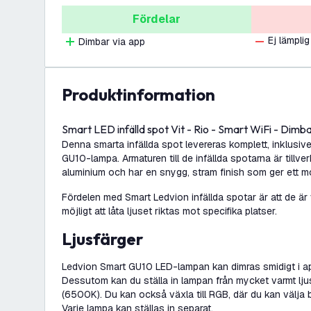
Fördelar
Ej lämplig
Dimbar via app
produktinformation
Smart LED infälld spot Vit - Rio - Smart WiFi - Di
Denna smarta infällda spot levereras komplett, inklusiv
GU10-lampa. Armaturen till de infällda spotarna är tillve
aluminium och har en snygg, stram finish som ger ett mo
Fördelen med Smart Ledvion infällda spotar är att de är
möjligt att låta ljuset riktas mot specifika platser.
Ljusfärger
Ledvion Smart GU10 LED-lampan kan dimras smidigt i ap
Dessutom kan du ställa in lampan från mycket varmt ljus (
(6500K). Du kan också växla till RGB, där du kan välja bl
Varje lampa kan ställas in separat.