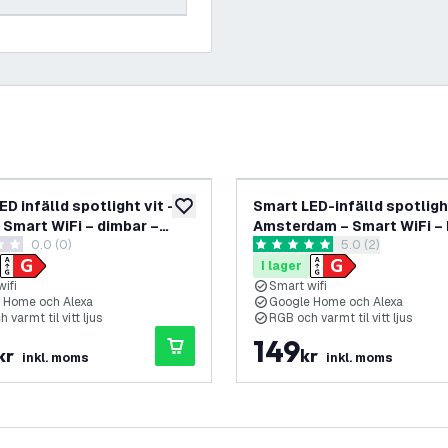
D infälld spotlight vit –
Smart LED-infälld spotlight
lägg till i önskelistan
 Smart WiFi – dimbar –
Amsterdam – Smart WiFi –
0.0 (0)
öppna recensions
5.0 (2)
T – 3-pack
– RGB+CCT
etyg
5 stjärnbetyg
I lager
ifi
Smart wifi
 Home och Alexa
Google Home och Alexa
 varmt til vitt ljus
RGB och varmt til vitt ljus
149
kr
kr
inkl. moms
inkl. moms