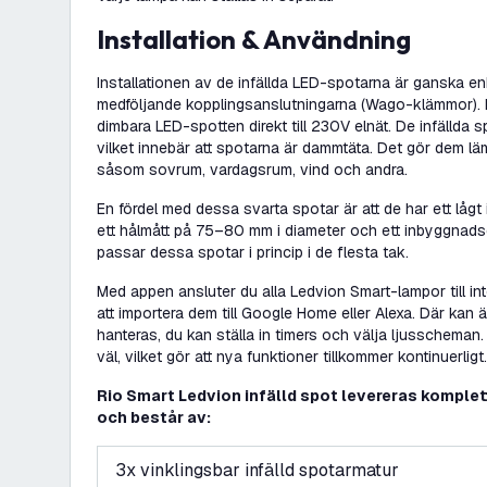
Installation & Användning
Installationen av de infällda LED-spotarna är ganska en
medföljande kopplingsanslutningarna (Wago-klämmor).
dimbara LED-spotten direkt till 230V elnät. De infällda s
vilket innebär att spotarna är dammtäta. Det gör dem lä
såsom sovrum, vardagsrum, vind och andra.
En fördel med dessa svarta spotar är att de har ett låg
ett hålmått på 75–80 mm i diameter och ett inbyggna
passar dessa spotar i princip i de flesta tak.
Med appen ansluter du alla Ledvion Smart-lampor till inte
att importera dem till Google Home eller Alexa. Där kan 
hanteras, du kan ställa in timers och välja ljusschema
väl, vilket gör att nya funktioner tillkommer kontinuerligt.
Rio Smart Ledvion infälld spot levereras komplet
och består av:
3x vinklingsbar infälld spotarmatur