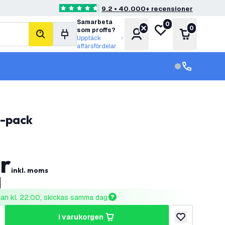
9.2 • 40.000+ recensioner
4.6 stjärnbetyg
Samarbeta
0
Min önskelista
0
som proffs?
Konto
Varukorg
sök
Upptäck
affärsfördelar
kundservice in
kundservice
3-pack
r
inkl. moms
nnan kl. 22:00, skickas samma dag
i varukorgen
al
ka antal
lägg till i önske