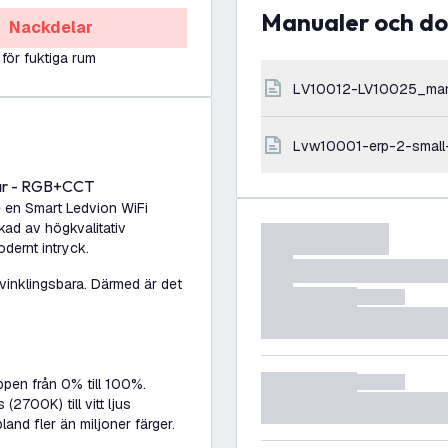
Manualer och 
Nackdelar
 för fuktiga rum
LV10012-LV10025_ma
lvw10001-erp-2-small
mbar - RGB+CCT
e en Smart Ledvion WiFi
rkad av högkvalitativ
dernt intryck.
 vinklingsbara. Därmed är det
pen från 0% till 100%.
2700K) till vitt ljus
and fler än miljoner färger.