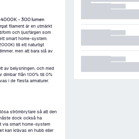
-4000K - 300 lumen
at filament är en utmärkt
lbform och ljusfärgen som
a ett smart home-system.
000K) till ett naturligt
dimmer, men att bara slå av
lt av belysningen, och med
r dimbar från 100% till 0%
s i de flesta armaturer.
dlösa strömbrytare så att den
e måste dock också ha
st via smart home-system
t kan krävas en hubb eller