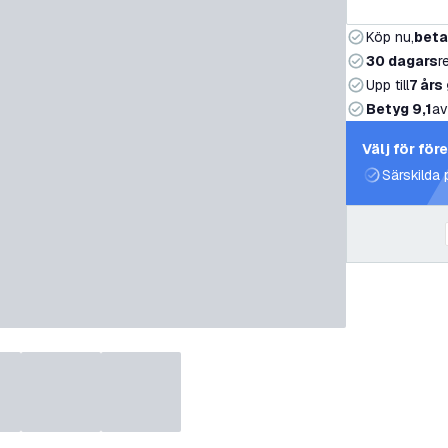
Köp nu,
beta
30 dagars
r
Upp till
7 års
Betyg 9,1
av
Välj för för
Särskilda 