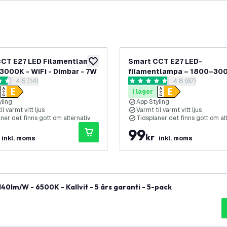
CT E27 LED Filamentlampa
Smart CCT E27 LED-
lägg till i önskelistan
3000K - WiFi - Dimbar - 7W
filamentlampa – 1800–30
öppna recensionspanel
4.5 (14)
öppna recension
4.8 (67)
WiFi – Dimbar – 7W
nbetyg
4.8 stjärnbetyg
I lager
yling
App Styling
il varmt vitt ljus
Varmt til varmt vitt ljus
ner det finns gott om alternativ
Tidsplaner det finns gott om al
99
kr
inkl. moms
inkl. moms
lm/W - 6500K - Kallvit - 5 års garanti - 5-pack