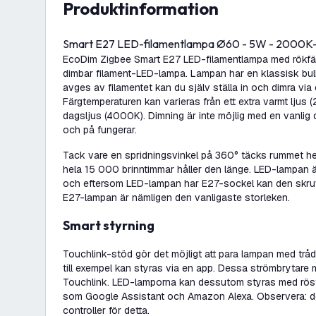
produktinformation
Smart E27 LED-filamentlampa Ø60 - 5W - 2000K
EcoDim Zigbee Smart E27 LED-filamentlampa med rökfärg
dimbar filament-LED-lampa. Lampan har en klassisk bu
avges av filamentet kan du själv ställa in och dimra vi
Färgtemperaturen kan varieras från ett extra varmt ljus (2
dagsljus (4000K). Dimning är inte möjlig med en vanlig 
och på fungerar.
Tack vare en spridningsvinkel på 360° täcks rummet he
hela 15 000 brinntimmar håller den länge. LED-lampan ä
och eftersom LED-lampan har E27-sockel kan den skruva
E27-lampan är nämligen den vanligaste storleken.
Smart styrning
Touchlink-stöd gör det möjligt att para lampan med trå
till exempel kan styras via en app. Dessa strömbrytar
Touchlink. LED-lamporna kan dessutom styras med rö
som Google Assistant och Amazon Alexa. Observera: de
controller för detta.