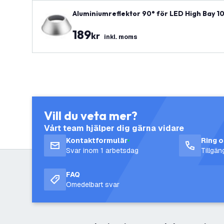
Aluminiumreflektor 90° för LED High Bay 
189
kr
inkl. moms
Vill du veta mer?
Vårt team hjälper dig gärna vidare
Kontaktformulär
Ring 
Svar inom 1 arbetsdag
Tillgä
FAQ
Omedelbart svar