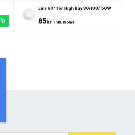
Lins 60° för High Bay 80/100/150W
85
kr
inkl. moms