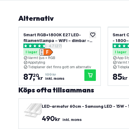
Alternativ
-
20
%
Smart RGB+1800K E27 LED-
Smart C
lägg till i önskelistan
filamentlampa – WiFi – dimbar –
- 1800–
öppna recensionspanel
4.7 (27)
5W
4.7 stjärnbetyg
4.5 stjär
I lager
I lager
Varmt ljus + RGB
App St
Appstyling
Varmt t
Tidsplaner det finns gott om alternativ
Tidspla
87
,
85
20
109 kr
kr
kr
inkl. moms
Köps ofta tillsammans
LED-armatur 60cm - Samsung LED - 15W - 140
490
kr
inkl. moms