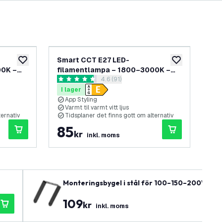
Smart CCT E27 LED-
2-
lägg till i önskelistan
lägg till i önskel
00K –
filamentlampa – 1800–3000K –
fil
spanel
öppna recensionspanel
4.6 (91)
WiFi – Dimbar – 7W
E2
4.6 stjärnbetyg
5 s
I lager
I 
App Styling
D
Varmt til varmt vitt ljus
T
ternativ
Tidsplaner det finns gott om alternativ
S
85
2
kr
inkl. moms
Monteringsbygel i stål för 100–150–200W LED
109
kr
inkl. moms