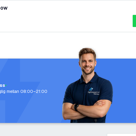
100W
oss
nglig mellan 08:00–21:00