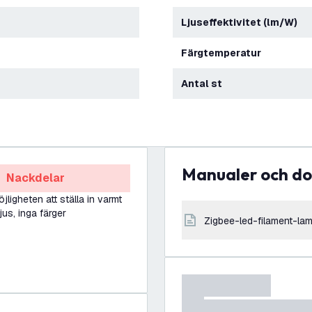
Ljuseffektivitet (lm/W)
Färgtemperatur
Antal st
Manualer och 
Nackdelar
jligheten att ställa in varmt
ljus, inga färger
zigbee-led-filament-l