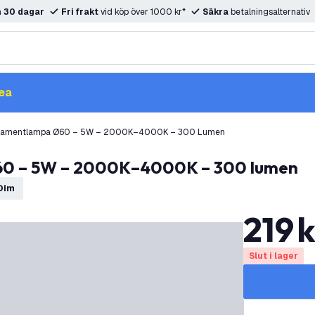
m
30 dagar
Fri frakt
vid köp över 1000 kr*
Säkra
betalningsalternativ
ea
ilamentlampa Ø60 – 5W – 2000K–4000K – 300 Lumen
Ø60 – 5W – 2000K–4000K – 300 lumen
Dim
219
k
Slut i lager