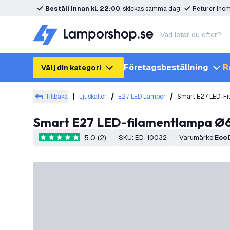
Beställ innan kl. 22:00
, skickas samma dag
Returer ino
Företagsbeställning
R
Välj din kategori
Tillbaka
Ljuskällor
E27 LED Lampor
Smart E27 LED-F
Smart E27 LED-filamentlampa 
5.0 (2)
SKU
:
ED-10032
Varumärke
:
Eco
5 stjärnbetyg