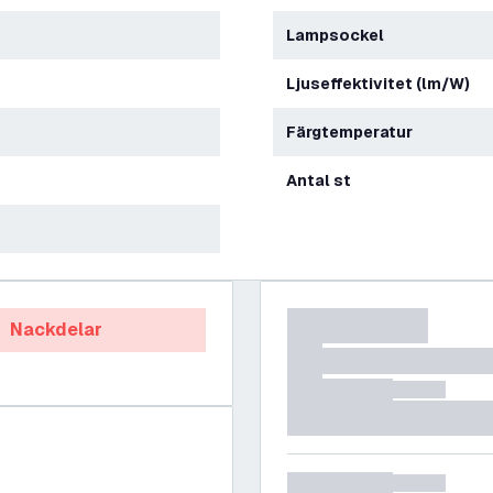
Lampsockel
Ljuseffektivitet (lm/W)
Färgtemperatur
Antal st
Nackdelar