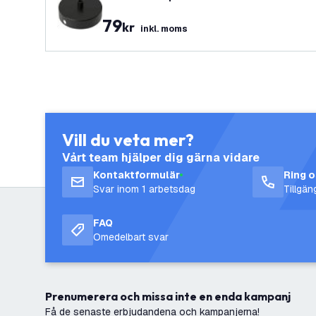
79
kr
inkl. moms
Vill du veta mer?
Vårt team hjälper dig gärna vidare
Kontaktformulär
Ring 
Svar inom 1 arbetsdag
Tillgä
FAQ
Omedelbart svar
Prenumerera och missa inte en enda kampanj
Få de senaste erbjudandena och kampanjerna!