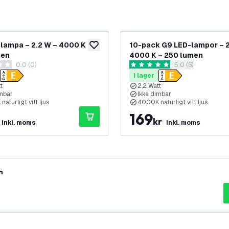
lampa – 2.2 W – 4000 K –
10-pack G9 LED-lampor – 2
lägg till i önskelistan
men
4000 K – 250 lumen
0.0 (0)
öppna recensions
5.0 (6)
etyg
5 stjärnbetyg
I lager
t
2,2 Watt
imbar
Ikke dimbar
aturligt vitt ljus
4000K naturligt vitt ljus
169
kr
inkl. moms
inkl. moms
n