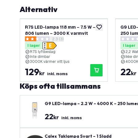
Alternativ
R7S LED-lampa 118 mm – 7.5 W –
G9 LED-
lägg till i önskelistan
806 lumen – 3000 K varmvit
250 lu
öppna recensionspanel
2.3 (3)
2.3 stjärnbetyg
0 stjärnb
I lager
I lager
R7S lyftbeslag
2,2 Wat
Inte dimbar
Ikke d
3000K värmer vitt ljus
4000K n
129
22
kr
kr
inkl. moms
Köps ofta tillsammans
G9 LED-lampa – 2.2 W – 4000 K – 250 lume
22
kr
inkl. moms
Calex Taklampa Svart – 1 Sladd