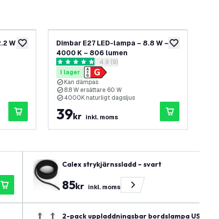
.2 W –
Dimbar E27 LED-lampa – 8.8 W –
G4 
lägg till i önskelistan
lägg till i önskel
4000 K – 806 lumen
135
panel
öppna recensionspanel
4.9 (9)
4.9 stjärnbetyg
5 s
I lager
I 
Kan dämpas
1
8.8 W ersättare 60 W
I
4000K naturligt dagsljus
4
39
2
kr
inkl. moms
Calex strykjärnssladd – svart
85
kr
inkl. moms
2-pack uppladdningsbar bordslampa USB – Sva