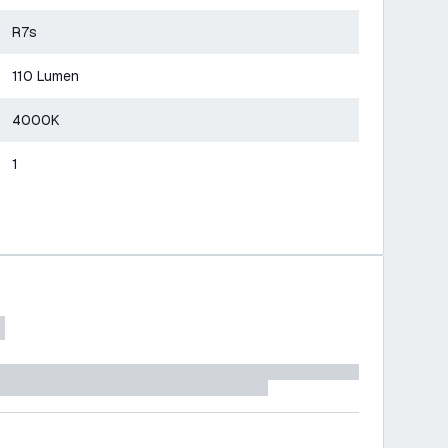
R7s
110 Lumen
4000K
1