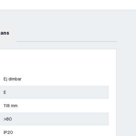
mans
Ej dimbar
E
118 mm
>80
IP20