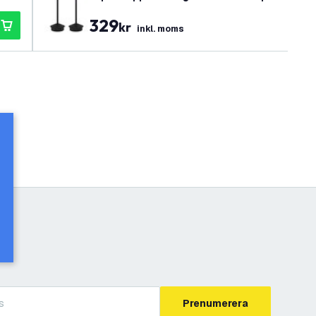
329
kr
inkl. moms
Prenumerera