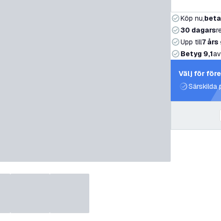
Köp nu,
beta
30 dagars
r
Upp till
7 års
Betyg 9,1
av
Välj för för
Särskilda 