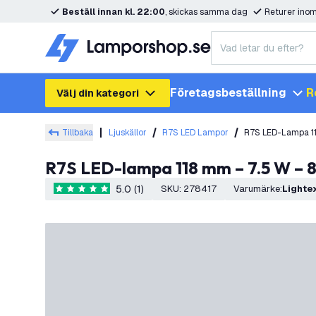
Beställ innan kl. 22:00
, skickas samma dag
Returer ino
Företagsbeställning
R
Välj din kategori
Tillbaka
Ljuskällor
R7S LED Lampor
R7S LED-Lampa 1
R7S LED-lampa 118 mm – 7.5 W – 
5.0 (1)
SKU
:
278417
Varumärke
:
Lighte
5 stjärnbetyg