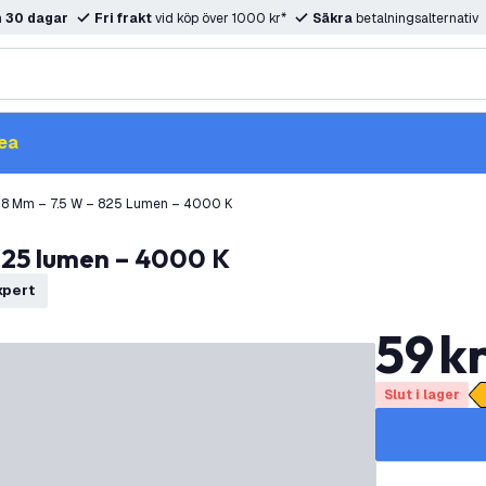
m
30 dagar
Fri frakt
vid köp över 1000 kr*
Säkra
betalningsalternativ
ea
18 Mm – 7.5 W – 825 Lumen – 4000 K
825 lumen – 4000 K
xpert
59
k
Slut i lager