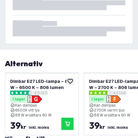
Alternativ
Dimbar E27 LED-lampa – 8.8
Dimbar E27 LED-lampa
lägg till i önskelistan
W – 6500 K – 806 lumen
W – 2700 K – 806 lum
öppna recensionspanel
4.5 (27)
öppna recens
4.3 (44)
4.5 stjärnbetyg
4.3 stjärnbetyg
I lager
I lager
Kan dämpas
Kan dämpas
6500K vitt lys
2700K varmt ljus
8.8 W ersättare 60 W
8.8 W ersättare 60 W
39
39
kr
kr
inkl. moms
inkl. moms