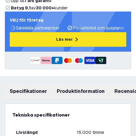
Upp till
7 års garanti
Betyg 9,1
av
30 000+
kunder
Välj för företag
Särskilda partnerpriser
Projektstöd och ljusplaner
Läs mer
+
1
Specifikationer
produktinformation
recensi
Tekniska specifikationer
Livslängd
15.000 timme