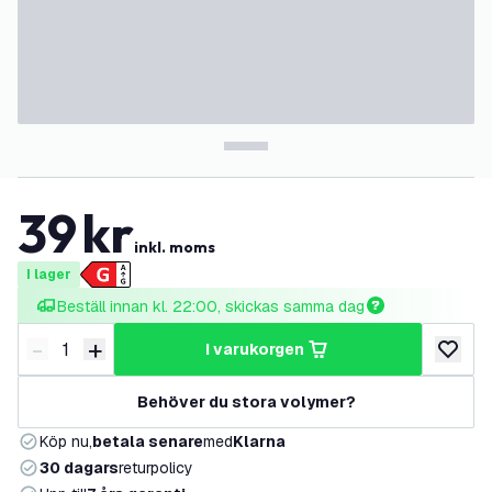
39
kr
inkl. moms
I lager
Beställ innan kl. 22:00, skickas samma dag
-
+
i varukorgen
Minska antal
Öka antal
lägg till
Behöver du stora volymer?
Köp nu,
betala senare
med
Klarna
30 dagars
returpolicy