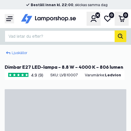
Beställ innan kl. 22:00
, skickas samma dag
0
0
Konto
Min önskelis
Var
Meny
Vad letar du efter?
sök
Ljuskällor
Dimbar E27 LED-lampa – 8.8 W – 4000 K – 806 lumen
4.9 (9)
SKU
:
LVB10007
Varumärke
:
Ledvion
4.9 stjärnbetyg