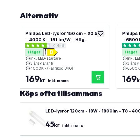
Alternativ
Philips LED-lysrör 150 cm – 20.5 W
Philips
lägg till i önskelistan
– 4000 K – 151 lm/W – Hög
– 6500 
öppna recensionspanel
4.4 (8)
effektivitet
effektiv
4.4 stjärnbetyg
4.8 stjär
I lager
I lager
Inkl. LED-startare
Inkl. L
3 års garanti
3 års g
4000K - (Färgkod 840)
6500K 
169
169
kr
k
inkl. moms
Köps ofta tillsammans
LED-lysrör 120cm - 18W - 1800lm - T8 - 4000
45
kr
inkl. moms