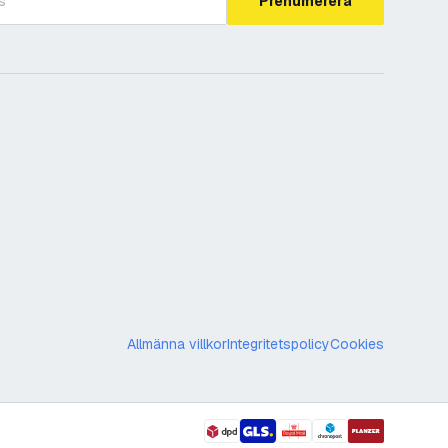
Prenumerera
Allmänna villkor
Integritetspolicy
Cookies
149
i varukorgen
kr
inkl. moms
lägg till i önske
shipment methods