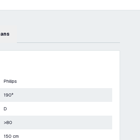
mans
Philips
190°
D
>80
150 cm