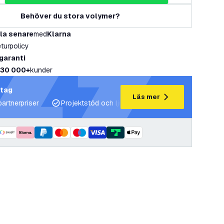
Behöver du stora volymer?
la senare
med
Klarna
eturpolicy
 garanti
30 000+
kunder
etag
Läs mer
partnerpriser
Projektstöd och ljusplaner
Expertrådgivning 