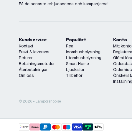
Få de senaste erbjudandena och kampanjerna!
Kundservice
Populärt
Konto
Kontakt
Rea
Mitt konto
Frakt & leverans
Inomhusbelysning
Registrera
Returer
Utomhusbelysning
Glömt lös
Betalningsmetoder
Smart Home
Orderstat
Återbetalningar
Ljuskällor
Orderhist
Om oss
Tillbehör
Önskelist
Inställnin
© 2026 - Lamporshop.se
Philips LED lysrör 150 cm – 20.5 W – 3000 K – 14
Leveranstid: 2–5 arbetsdagar
payment methods