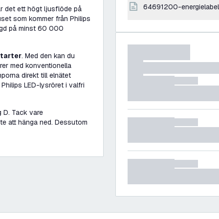
64691200-energielabel
r det ett högt ljusflöde på
uset som kommer från Philips
ängd på minst 60 000
tarter
. Med den kan du
urer med konventionella
orna direkt till elnätet
hilips LED-lysröret i valfri
g D. Tack vare
inte att hänga ned. Dessutom