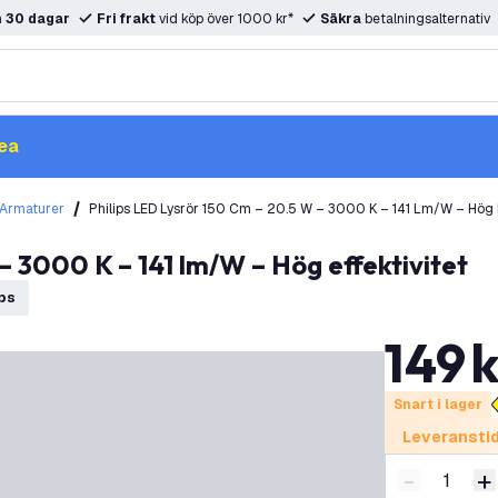
m
30 dagar
Fri frakt
vid köp över 1000 kr*
Säkra
betalningsalternativ
ea
 Armaturer
Philips LED Lysrör 150 Cm – 20.5 W – 3000 K – 141 Lm/W – Hög E
 – 3000 K – 141 lm/W – Hög effektivitet
ips
149
k
Snart i lager
Leveranstid
-
+
Minska ant
Ö