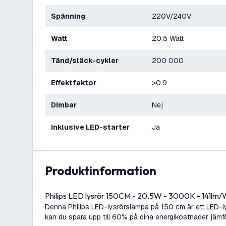
Spänning
220V/240V
Watt
20.5 Watt
Tänd/släck-cykler
200 000
Effektfaktor
>0.9
Dimbar
Nej
Inklusive LED-starter
Ja
produktinformation
Philips LED lysrör 150CM - 20,5W - 3000K - 141lm/W
Denna Philips LED-lysrörslampa på 150 cm är ett LED-ly
kan du spara upp till 60% på dina energikostnader jämfö