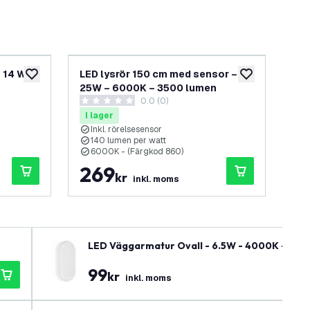
 14 W –
LED lysrör 150 cm med sensor –
LE
lägg till i önskelistan
lägg till i önskel
25W – 6000K – 3500 lumen
25
panel
0.0 (0)
0 stjärnbetyg
0 s
I lager
I 
Inkl. rörelsesensor
I
140 lumen per watt
1
6000K - (Färgkod 860)
4
269
2
kr
inkl. moms
LED Väggarmatur Ovall - 6.5W - 4000K - 700 lu
99
kr
inkl. moms