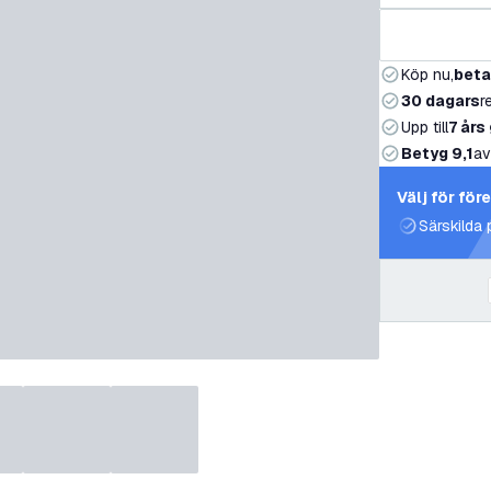
Köp nu,
beta
30 dagars
r
Upp till
7 års
Betyg 9,1
av
Välj för för
Särskilda 