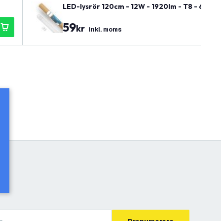
LED-lysrör 120cm - 12W - 1920lm - T8 - 6500K -
59
kr
inkl. moms