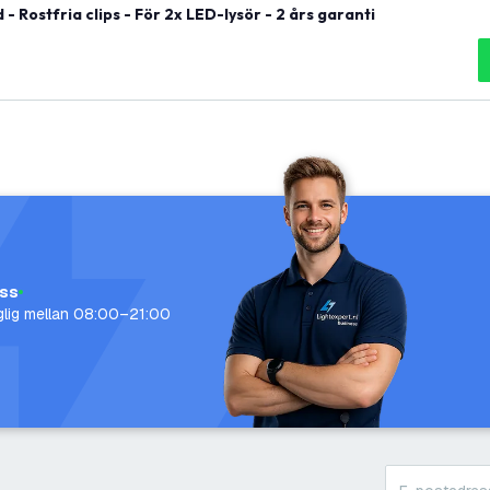
Rostfria clips - För 2x LED-lysör - 2 års garanti
oss
nglig mellan 08:00–21:00