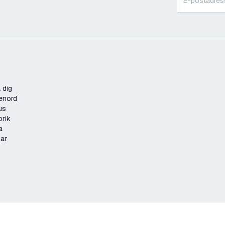
 dig
enord
us
orik
a
gar
1 lm/W – Hög effektivitet