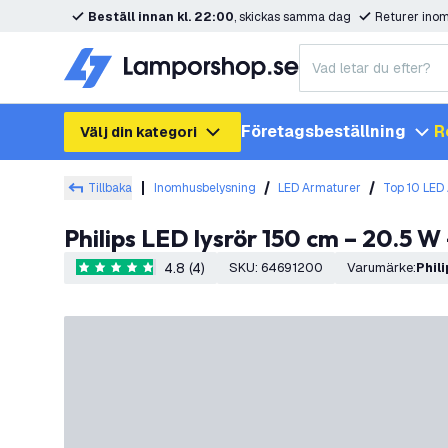
Beställ innan kl. 22:00
, skickas samma dag
Returer ino
Företagsbeställning
R
Välj din kategori
Tillbaka
Inomhusbelysning
LED Armaturer
Top 10 LED
Philips LED lysrör 150 cm – 20.5 W
4.8 (4)
SKU
:
64691200
Varumärke
:
Phil
4.8 stjärnbetyg