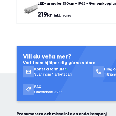
LED-armatur 150cm - IP65 - Genomkopplad - 
219
kr
inkl. moms
Vill du veta mer?
Vårt team hjälper dig gärna vidare
Kontaktformulär
Ring 
Svar inom 1 arbetsdag
Tillgä
FAQ
Omedelbart svar
Prenumerera och missa inte en enda kampanj