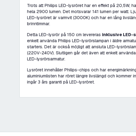
Trots att Philips LED-lysröret har en effekt på 20,5W, ha
hela 2900 lumen. Det motsvarar 141 lumen per watt. Lj
LED-lysröret är varmvit (3000K) och har en lång livsl
brinntimmar.
Detta LED-lysrör på 150 cm levereras
inklusive LED-s
enkelt använda Philips LED-lysrörslampan i äldre armat
starters. Det är också möjligt att ansluta LED-lysrörslamp
(220V-240V). Slutligen går det även att enkelt använda P
LED-lysrörsarmatur.
Lysröret innehåller Philips-chips och har energimärknin
aluminiumlisten har röret längre livslängd och kommer 
ingår 3 års garanti på LED-lysröret.