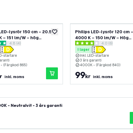
 LED-lysrör 150 cm – 20.5 W
Philips LED-lysrör 120 cm –
lägg till i önskelistan
K – 151 lm/W – hög
4000 K – 150 lm/W – Hög
öppna recensionspanel
4.8 (4)
öppna recensions
4.0 (6)
itet
effektivitet
nbetyg
4 stjärnbetyg
I lager
ED-startare
Inkl. LED-startare
aranti
3 års garanti
- (Färgkod 865)
4000K - (Färgkod 840)
99
r
kr
inkl. moms
inkl. moms
K - Neutralvit - 3 års garanti