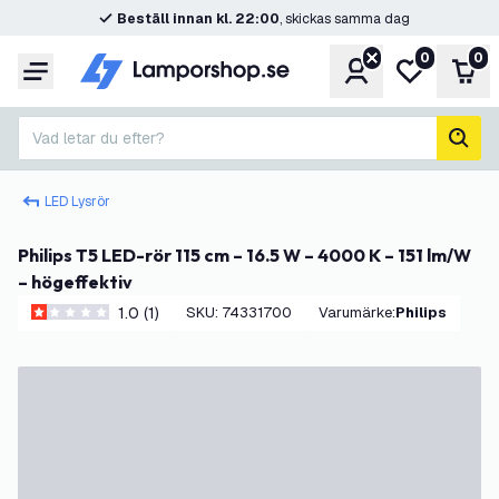
Beställ innan kl. 22:00
, skickas samma dag
0
0
Konto
Min önskelis
Var
Meny
Vad letar du efter?
sök
LED Lysrör
Philips T5 LED-rör 115 cm – 16.5 W – 4000 K – 151 lm/W
– högeffektiv
1.0 (1)
SKU
:
74331700
Varumärke
:
Philips
1 stjärnbetyg