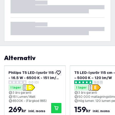
Alternativ
Philips T5 LED-lysrör 115 cm
T5 LED-lysrör 115 cm 
lägg till i önskelistan
- 16.5 W - 6500 K - 151 lm/W
– 5000 K – 120 lm/W
0.0 (0)
öppna recens
5.0 (1)
- Hög verkningsgrad
0 stjärnbetyg
5 stjärnbetyg
I lager
I lager
3 års garanti
3 års garanti
151 Lumen/Watt
50 000 matlagningstim
6500K - (Färgkod 865)
Hög lumen: 120 lumen pe
269
159
kr
kr
inkl. moms
inkl. moms