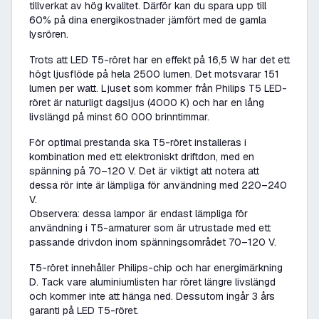
tillverkat av hög kvalitet. Därför kan du spara upp till
60% på dina energikostnader jämfört med de gamla
lysrören.
Trots att LED T5-röret har en effekt på 16,5 W har det ett
högt ljusflöde på hela 2500 lumen. Det motsvarar 151
lumen per watt. Ljuset som kommer från Philips T5 LED-
röret är naturligt dagsljus (4000 K) och har en lång
livslängd på minst 60 000 brinntimmar.
För optimal prestanda ska T5-röret installeras i
kombination med ett elektroniskt driftdon, med en
spänning på 70–120 V. Det är viktigt att notera att
dessa rör inte är lämpliga för användning med 220–240
V.
Observera: dessa lampor är endast lämpliga för
användning i T5-armaturer som är utrustade med ett
passande drivdon inom spänningsområdet 70–120 V.
T5-röret innehåller Philips-chip och har energimärkning
D. Tack vare aluminiumlisten har röret längre livslängd
och kommer inte att hänga ned. Dessutom ingår 3 års
garanti på LED T5-röret.