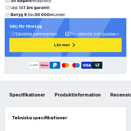
30 dagars
returpolicy
Upp till
7 års garanti
Betyg 9,1
av
30 000+
kunder
Välj för företag
Särskilda partnerpriser
Projektstöd och ljusplaner
Läs mer
+
1
Specifikationer
produktinformation
recensi
Tekniska specifikationer