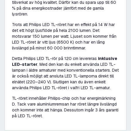
tillverkat av hög kvalitet. Därför kan du spara upp till 60
% på dina energikostnader jämfört med de gamla
lysrören.
Trots att Philips LED TL-röret har en effekt på 14 W har
det ett högt ljusflöde på hela 2100 lumen. Det
motsvarar 150 lumen per watt. Ljuset som kommer från
LED TL-röret är vitt ljus (6500 K) och har en lång
livslängd på minst 60 000 brinntimmar.
Detta Philips LED TL-rör på 120 cm levereras
inklusive
LED-starter
. Med den kan du enkelt använda LED TL-
lampan i äldre armaturer med konventionella starters. Det
är också möjligt att ansluta LED TL-lamporna direkt till
elnätet (220–240 V). Slutligen kan du även enkelt
använda Philips LED TL-röret i valfri LED TL-armatur.
TL-röret innehåller Philips-chip och har energimärkning
D. Tack vare aluminiumremsan har röret längre livslängd
och kommer inte att hänga. Dessutom ingår 3 års garanti
på LED TL-röret.