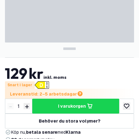
129
kr
inkl. moms
Snart i lager
Leveranstid: 2–5 arbetsdagar
-
+
i varukorgen
Minska antal
Öka antal
lägg till
Behöver du stora volymer?
Köp nu,
betala senare
med
Klarna