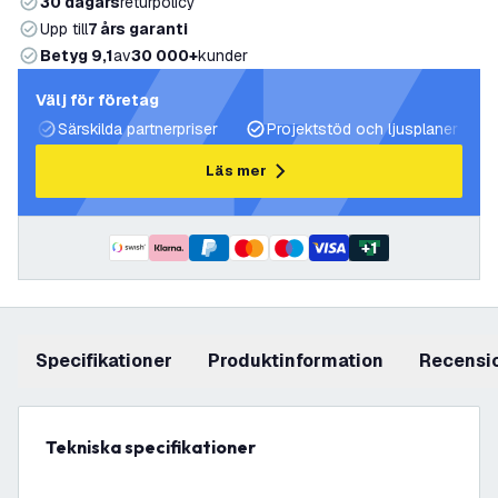
30 dagars
returpolicy
Upp till
7 års garanti
Betyg 9,1
av
30 000+
kunder
Välj för företag
Särskilda partnerpriser
Projektstöd och ljusplaner
Läs mer
+
1
Specifikationer
produktinformation
recensi
Tekniska specifikationer