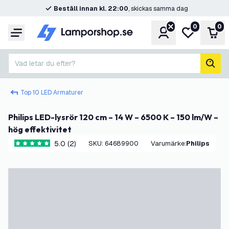
Beställ innan kl. 22:00
, skickas samma dag
0
0
Konto
Min önskelis
Var
Meny
Vad letar du efter?
sök
Top 10 LED Armaturer
Philips LED-lysrör 120 cm – 14 W – 6500 K – 150 lm/W –
hög effektivitet
5.0 (2)
SKU
:
64689900
Varumärke
:
Philips
5 stjärnbetyg