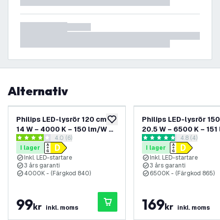
Alternativ
Philips LED-lysrör 120 cm –
Philips LED-lysrör 15
lägg till i önskelistan
14 W – 4000 K – 150 lm/W –
20.5 W – 6500 K – 151
öppna recensionspanel
4.0 (6)
öppna recens
4.8 (4)
Hög effektivitet
– hög effektivitet
4 stjärnbetyg
4.8 stjärnbetyg
I lager
I lager
Inkl. LED-startare
Inkl. LED-startare
3 års garanti
3 års garanti
4000K - (Färgkod 840)
6500K - (Färgkod 865)
99
169
kr
kr
inkl. moms
inkl. moms