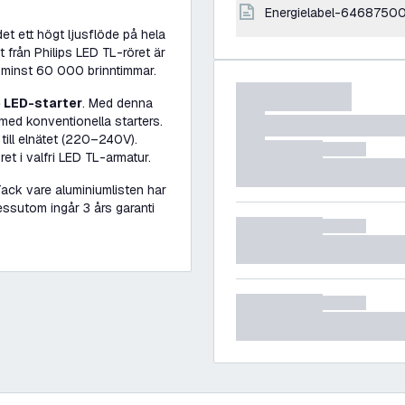
energielabel-64687500
det ett högt ljusflöde på hela
 från Philips LED TL-röret är
å minst 60 000 brinntimmar.
e LED-starter
. Med denna
med konventionella starters.
till elnätet (220–240V).
et i valfri LED TL-armatur.
Tack vare aluminiumlisten har
essutom ingår 3 års garanti