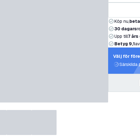
Köp nu,
beta
30 dagars
r
Upp till
7 års
Betyg 9,1
av
Välj för för
Särskilda 