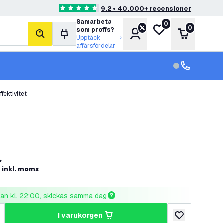
9.2 • 40.000+ recensioner
4.6 stjärnbetyg
Samarbeta
0
Min önskelista
0
som proffs?
Konto
Varukorg
sök
Upptäck
affärsfördelar
kundservice in
kundservice
fektivitet
r
inkl. moms
nnan kl. 22:00, skickas samma dag
i varukorgen
al
ka antal
lägg till i önske