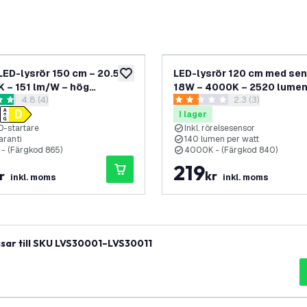
 LED-lysrör 150 cm – 20.5 W
LED-lysrör 120 cm med sen
lägg till i önskelistan
K – 151 lm/W – hög
18W – 4000K – 2520 lume
öppna recensionspanel
4.8 (4)
öppna recensions
2.3 (3)
itet
nbetyg
2.3 stjärnbetyg
I lager
ED-startare
Inkl. rörelsesensor
aranti
140 lumen per watt
- (Färgkod 865)
4000K - (Färgkod 840)
219
r
kr
inkl. moms
inkl. moms
sar till SKU LVS30001–LVS30011