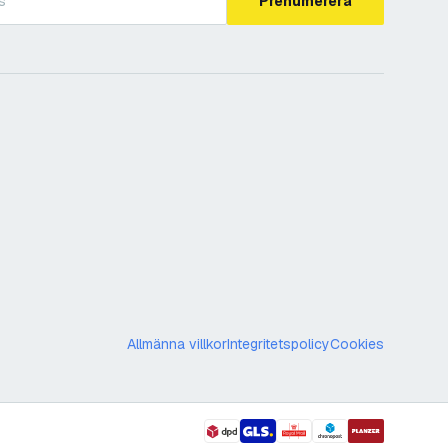
Prenumerera
Allmänna villkor
Integritetspolicy
Cookies
99
i varukorgen
kr
inkl. moms
lägg till i önske
shipment methods