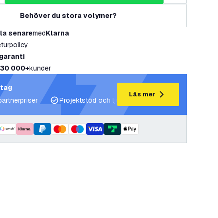
Behöver du stora volymer?
la senare
med
Klarna
eturpolicy
 garanti
30 000+
kunder
etag
Läs mer
partnerpriser
Projektstöd och ljusplaner
Expertrådgivning 