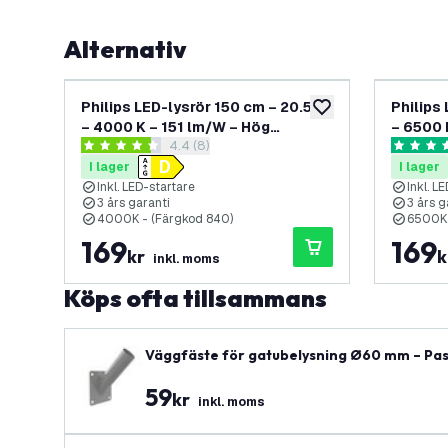
Alternativ
Philips LED-lysrör 150 cm – 20.5 W
Philips
lägg till i önskelistan
– 4000 K – 151 lm/W – Hög
– 6500 
öppna recensionspanel
4.4 (8)
effektivitet
effektiv
4.4 stjärnbetyg
4.8 stjär
I lager
I lager
Inkl. LED-startare
Inkl. L
3 års garanti
3 års g
4000K - (Färgkod 840)
6500K 
169
169
kr
k
inkl. moms
Köps ofta tillsammans
Väggfäste för gatubelysning Ø60 mm – Pas
59
kr
inkl. moms