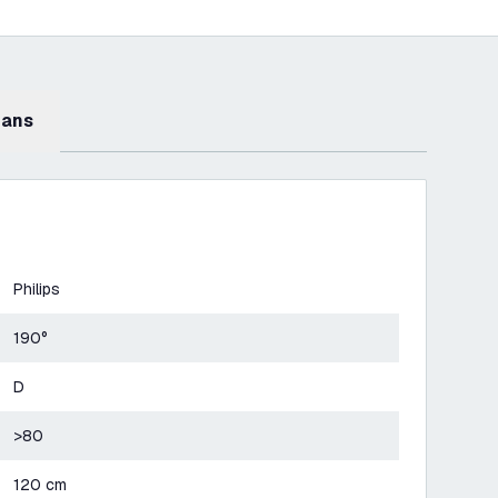
mans
Philips
190°
D
>80
120 cm