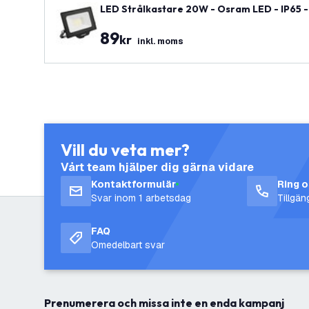
LED Strålkastare 20W - Osram LED - IP65 -
89
kr
inkl. moms
Vill du veta mer?
Vårt team hjälper dig gärna vidare
Kontaktformulär
Ring 
Svar inom 1 arbetsdag
Tillgä
FAQ
Omedelbart svar
Prenumerera och missa inte en enda kampanj