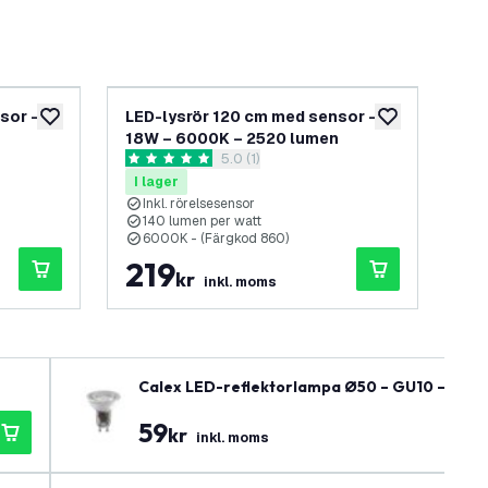
sor –
LED-lysrör 120 cm med sensor –
Phi
lägg till i önskelistan
lägg till i önskel
n
18W – 6000K – 2520 lumen
– 4
panel
öppna recensionspanel
5.0 (1)
5 stjärnbetyg
1 st
I lager
I 
Inkl. rörelsesensor
3
140 lumen per watt
1
6000K - (Färgkod 860)
4
219
2
kr
inkl. moms
Calex LED-reflektorlampa Ø50 – GU10 – 430 
59
kr
inkl. moms