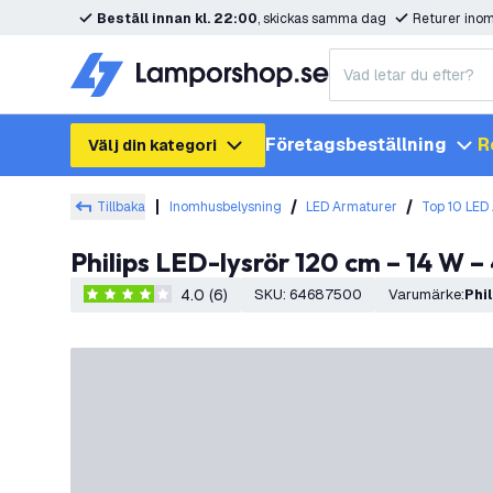
Beställ innan kl. 22:00
, skickas samma dag
Returer ino
Företagsbeställning
R
Välj din kategori
Tillbaka
Inomhusbelysning
LED Armaturer
Top 10 LED
Philips LED-lysrör 120 cm – 14 W 
4.0 (6)
SKU
:
64687500
Varumärke
:
Phi
4 stjärnbetyg