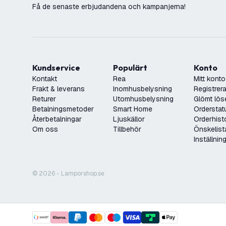
Få de senaste erbjudandena och kampanjerna!
Kundservice
Populärt
Konto
Kontakt
Rea
Mitt konto
Frakt & leverans
Inomhusbelysning
Registrera
Returer
Utomhusbelysning
Glömt lös
Betalningsmetoder
Smart Home
Orderstat
Återbetalningar
Ljuskällor
Orderhist
Om oss
Tillbehör
Önskelist
Inställnin
© 2026 - Lamporshop.se
Philips LED-lysrör 120 cm – 14 W – 4000 K – 150
Beställ innan kl. 22:00, skickas samma dag
payment methods