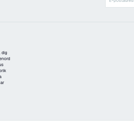
 dig
enord
us
orik
a
gar
 lm/W – Hög effektivitet