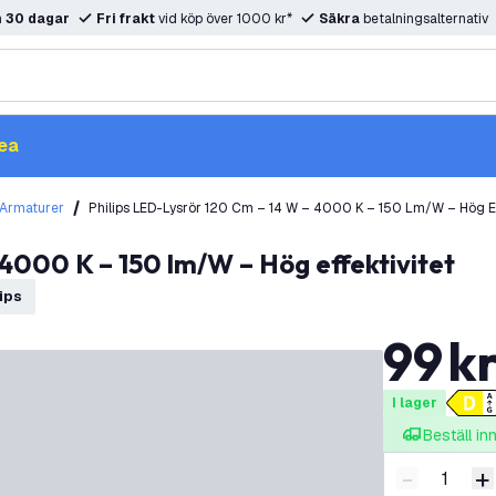
m
30 dagar
Fri frakt
vid köp över 1000 kr*
Säkra
betalningsalternativ
ea
 Armaturer
Philips LED-Lysrör 120 Cm – 14 W – 4000 K – 150 Lm/W – Hög Ef
– 4000 K – 150 lm/W – Hög effektivitet
lips
99
k
I lager
Beställ i
-
+
Minska ant
Ö