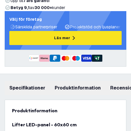
Upp till
7 års garanti
Betyg 9,1
av
30 000+
kunder
Välj för företag
Särskilda partnerpriser
Projektstöd och ljusplaner
Läs mer
+
1
Specifikationer
produktinformation
recensi
produktinformation
Lifter LED-panel - 60x60 cm