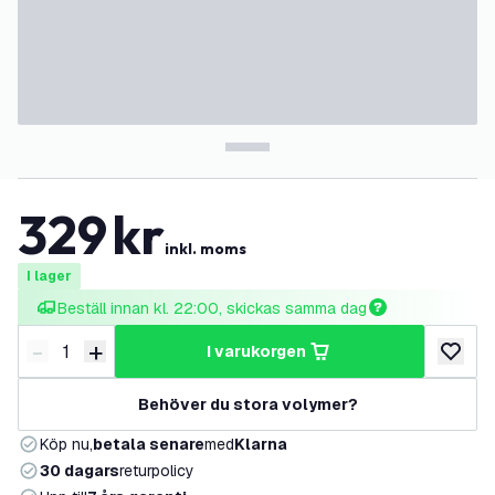
329
kr
inkl. moms
I lager
Beställ innan kl. 22:00, skickas samma dag
-
+
i varukorgen
Minska antal
Öka antal
lägg till
Behöver du stora volymer?
Köp nu,
betala senare
med
Klarna
30 dagars
returpolicy