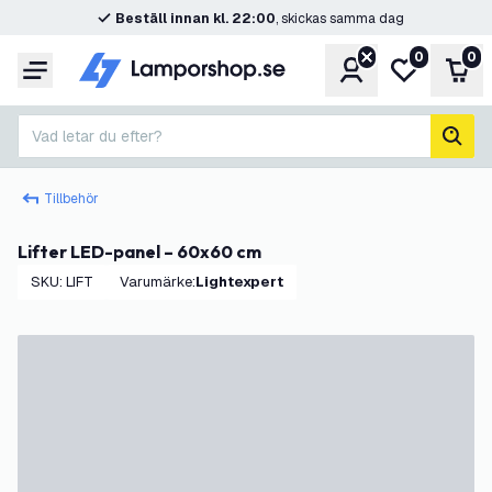
Beställ innan kl. 22:00
, skickas samma dag
0
0
Konto
Min önskelis
Var
Meny
Vad letar du efter?
sök
Tillbehör
Lifter LED-panel – 60x60 cm
SKU
:
LIFT
Varumärke
:
Lightexpert