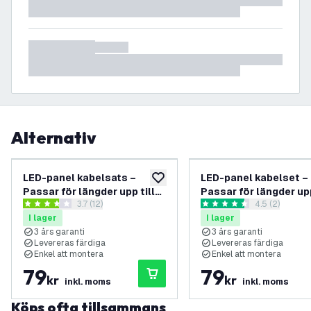
Alternativ
LED-panel kabelsats –
LED-panel kabelset –
lägg till i önskelistan
Passar för längder upp till
Passar för längder upp
öppna recensionspanel
3.7 (12)
öppna recens
4.5 (2)
150 cm
150 cm
3.7 stjärnbetyg
4.5 stjärnbetyg
I lager
I lager
3 års garanti
3 års garanti
Levereras färdiga
Levereras färdiga
Enkel att montera
Enkel att montera
79
79
kr
kr
inkl. moms
inkl. moms
Köps ofta tillsammans