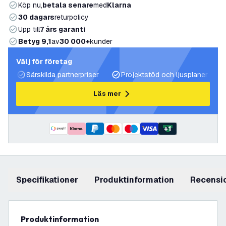
Köp nu,
betala senare
med
Klarna
30 dagars
returpolicy
Upp till
7 års garanti
Betyg 9,1
av
30 000+
kunder
Välj för företag
Särskilda partnerpriser
Projektstöd och ljusplaner
Läs mer
+
1
Specifikationer
produktinformation
recensi
produktinformation