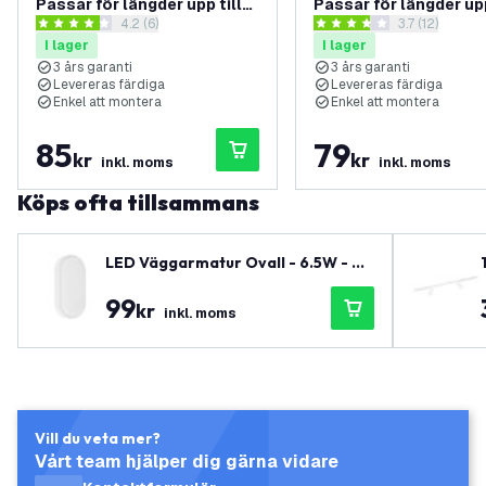
Passar för längder upp till
Passar för längder upp
öppna recensionspanel
4.2 (6)
öppna recens
3.7 (12)
150 cm
150 cm
4.2 stjärnbetyg
3.7 stjärnbetyg
I lager
I lager
3 års garanti
3 års garanti
Levereras färdiga
Levereras färdiga
Enkel att montera
Enkel att montera
85
79
kr
kr
inkl. moms
inkl. moms
Köps ofta tillsammans
LED Väggarmatur Ovall - 6.5W - 40
00K - 700 lumen - Vit - IP54 vatten
99
tät - 5 års garanti
kr
inkl. moms
Vill du veta mer?
Vårt team hjälper dig gärna vidare