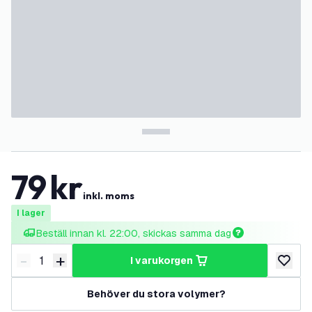
79
kr
inkl. moms
I lager
Beställ innan kl. 22:00, skickas samma dag
-
+
i varukorgen
Minska antal
Öka antal
lägg till
Behöver du stora volymer?