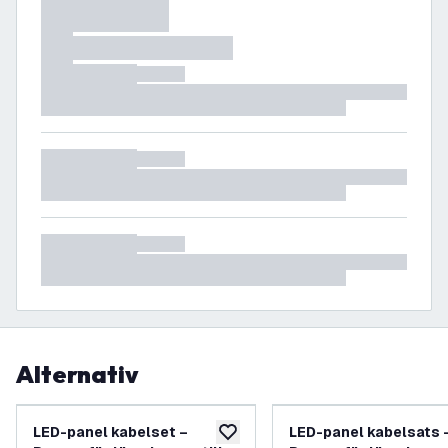
Alternativ
LED-panel kabelset –
LED-panel kabelsats 
lägg till i önskelistan