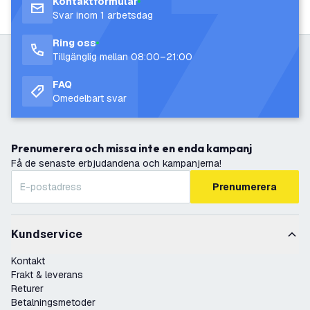
Kontaktformulär
Svar inom 1 arbetsdag
Ring oss
Tillgänglig mellan 08:00–21:00
FAQ
Omedelbart svar
Prenumerera och missa inte en enda kampanj
Få de senaste erbjudandena och kampanjerna!
Prenumerera
Kundservice
Kontakt
Frakt & leverans
Returer
Betalningsmetoder