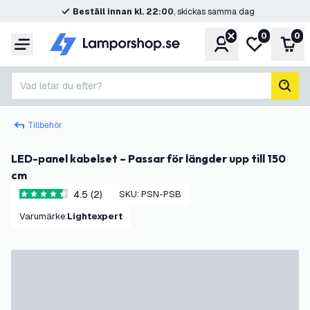
Beställ innan kl. 22:00
, skickas samma dag
0
0
Konto
Min önskelis
Var
Meny
Vad letar du efter?
sök
Tillbehör
LED-panel kabelset – Passar för längder upp till 150
cm
4.5 (2)
SKU
:
PSN-PSB
4.5 stjärnbetyg
Varumärke
:
Lightexpert