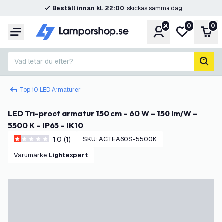
Beställ innan kl. 22:00
, skickas samma dag
0
0
Konto
Min önskelis
Var
Meny
Vad letar du efter?
sök
Top 10 LED Armaturer
LED Tri-proof armatur 150 cm – 60 W – 150 lm/W –
5500 K – IP65 – IK10
1.0 (1)
SKU
:
ACTEA60S-5500K
1 stjärnbetyg
Varumärke
:
Lightexpert