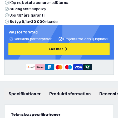
Köp nu,
betala senare
med
Klarna
30 dagars
returpolicy
Upp till
7 års garanti
Betyg 9,1
av
30 000+
kunder
Välj för företag
Särskilda partnerpriser
Projektstöd och ljusplaner
Läs mer
+
1
Specifikationer
produktinformation
recensi
Tekniska specifikationer