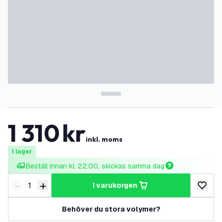
1 310
kr
inkl. moms
I lager
Beställ innan kl. 22:00, skickas samma dag
-
+
i varukorgen
Minska antal
Öka antal
lägg till
Behöver du stora volymer?