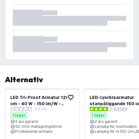
Alternativ
LED Tri-Proof Armatur 120
LED-lysrörsarmatur
lägg till i önskelistan
cm - 40 W - 150 lm/W -
utanpåliggande 150 c
0.0 (0)
öppna recens
4.2 (23)
4500K - IP65 - IK10 -
IP20
0 stjärnbetyg
4.2 stjärnbetyg
I lager
I lager
Kopplingsbar
5 års garanti
2 års garanti
50 000 matlagningstimer
Lämplig för inomhusbro
Professionell armatur
Lämplig för 1x 150 cm LED