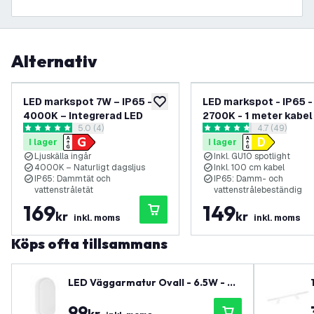
Alternativ
LED markspot 7W – IP65 –
LED markspot - IP65 -
lägg till i önskelistan
4000K – Integrerad LED
2700K - 1 meter kabel
öppna recensionspanel
5.0 (4)
öppna recens
4.7 (49)
aluminium
5 stjärnbetyg
4.7 stjärnbetyg
I lager
I lager
Ljuskälla ingår
Inkl. GU10 spotlight
4000K – Naturligt dagsljus
Inkl. 100 cm kabel
IP65: Dammtät och
IP65: Damm- och
vattenstråletät
vattenstrålebeständig
169
149
kr
kr
inkl. moms
inkl. moms
Köps ofta tillsammans
LED Väggarmatur Ovall - 6.5W - 40
00K - 700 lumen - Vit - IP54 vatten
99
tät - 5 års garanti
kr