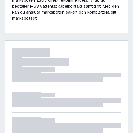
markspoten 230V direkt rekommenderar vi att du
beställer IP68 vattentät kabelkontakt samtidigt. Med den
kan du ansluta markspoten säkert och komplettera ditt
markspotset.