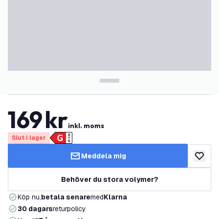
169
kr
inkl. moms
Slut i lager
Meddela mig
lägg till
Behöver du stora volymer?
Köp nu,
betala senare
med
Klarna
30 dagars
returpolicy