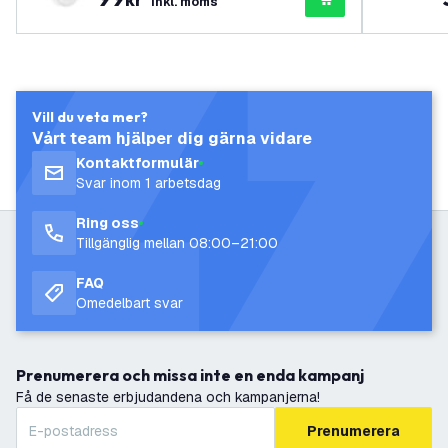
inkl. moms
Vill du veta mer?
Vårt team hjälper dig gärna vidare
Kontaktformulär
Svar inom 1 arbetsdag
Ring oss
Tillgänglig mellan 08:00–21:00
FAQ
Omedelbart svar
Prenumerera och missa inte en enda kampanj
Få de senaste erbjudandena och kampanjerna!
Prenumerera