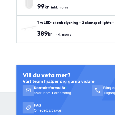
99
kr
inkl. moms
1 m LED-skenbelysning – 2 skenspotlights – 
389
kr
inkl. moms
Vill du veta mer?
Vårt team hjälper dig gärna vidare
Kontaktformulär
Ring 
Svar inom 1 arbetsdag
Tillgä
FAQ
Omedelbart svar