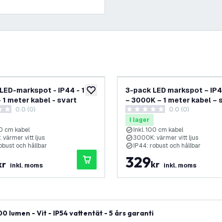
LED-markspot - IP44 - 1W -
3-pack LED markspot – IP4
lägg till i önskelistan
 1 meter kabel - svart
– 3000K – 1 meter kabel – 
0.0 (0)
0.0 (0)
etyg
0 stjärnbetyg
I lager
00 cm kabel
Inkl. 100 cm kabel
värmer vitt ljus
3000K: värmer vitt ljus
obust och hållbar
IP44: robust och hållbar
329
kr
kr
inkl. moms
inkl. moms
lumen - Vit - IP54 vattentät - 5 års garanti