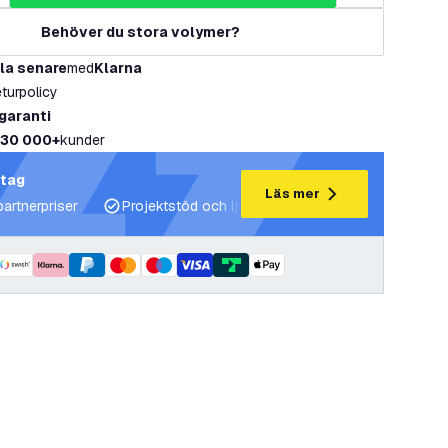
Behöver du stora volymer?
la senare
med
Klarna
eturpolicy
 garanti
30 000+
kunder
etag
Läs mer
partnerpriser
Projektstöd och ljusplaner
Expertrådgivning 