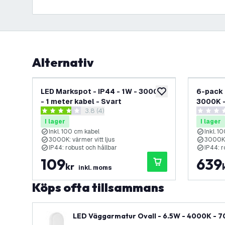
Alternativ
LED Markspot - IP44 - 1W - 3000K
6-pack 
lägg till i önskelistan
- 1 meter kabel - Svart
3000K -
öppna recensionspanel
3.8 (4)
3.8 stjärnbetyg
0 stjärnb
I lager
I lager
Inkl. 100 cm kabel
Inkl. 1
3000K: värmer vitt ljus
3000K: 
IP44: robust och hållbar
IP44: r
109
639
kr
inkl. moms
Köps ofta tillsammans
LED Väggarmatur Ovall - 6.5W - 4000K - 700 