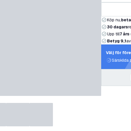
Köp nu,
beta
30 dagars
r
Upp till
7 års
Betyg 9,1
av
Välj för för
Särskilda 