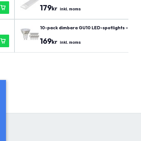
179
kr
inkl. moms
10-pack dimbara GU10 LED-spotlights – 3W 
169
kr
inkl. moms