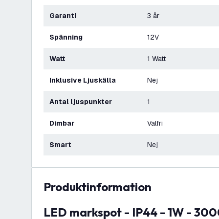
Garanti
3 år
Spänning
12V
Watt
1 Watt
Inklusive Ljuskälla
Nej
Antal ljuspunkter
1
Dimbar
Valfri
Smart
Nej
produktinformation
LED markspot - IP44 - 1W - 3000K - 1 meter