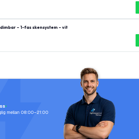
dimbar – 1-fas skensystem – vit
oss
nglig mellan 08:00–21:00