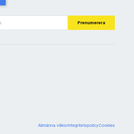
Prenumerera
Allmänna villkor
Integritetspolicy
Cookies