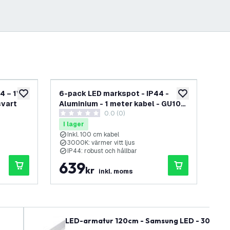
4 – 1W
6-pack LED markspot - IP44 -
3-p
lägg till i önskelistan
lägg till i önskel
svart
Aluminium - 1 meter kabel - GU10-
Alu
0.0 (0)
sockel - Antracit
soc
0 stjärnbetyg
0 s
I lager
I 
Inkl. 100 cm kabel
I
3000K: värmer vitt ljus
3
IP44: robust och hållbar
I
639
3
kr
inkl. moms
LED-armatur 120cm - Samsung LED - 30W - 140