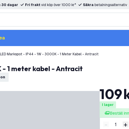
m
30 dagar
Fri frakt
vid köp över 1000 kr*
Säkra
betalningsalternativ
ea
LED Markspot - IP44 - 1W - 3000K - 1 Meter Kabel - Antracit
- 1 meter kabel - Antracit
ion
109
I lager
Beställ i
-
+
Minska ant
Ö