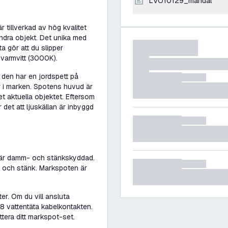
LVO10129_manual
tillverkad av hög kvalitet
andra objekt. Det unika med
ta gör att du slipper
varmvitt (3000K).
 den har en jordspett på
r i marken. Spotens huvud är
et aktuella objektet. Eftersom
det att ljuskällan är inbyggd
n är damm- och stänkskyddad.
 och stänk. Markspoten är
r. Om du vill ansluta
8 vattentäta kabelkontakten.
era ditt markspot-set.