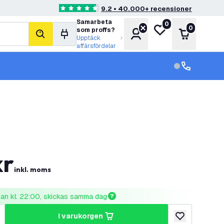
9.2 • 40.000+ recensioner
4.6 stjärnbetyg
Samarbeta
0
Min önskelista
0
som proffs?
Konto
Varukorg
sök
Upptäck
affärsfördelar
kundservice in
kundservice
kr
inkl. moms
nnan kl. 22:00, skickas samma dag
i varukorgen
al
ka antal
lägg till i önske