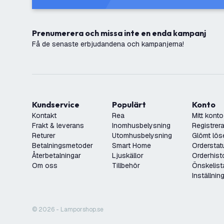
Prenumerera och missa inte en enda kampanj
Få de senaste erbjudandena och kampanjerna!
Kundservice
Populärt
Konto
Kontakt
Rea
Mitt konto
Frakt & leverans
Inomhusbelysning
Registrera
Returer
Utomhusbelysning
Glömt lös
Betalningsmetoder
Smart Home
Orderstat
Återbetalningar
Ljuskällor
Orderhist
Om oss
Tillbehör
Önskelist
Inställnin
© 2026 - Lamporshop.se