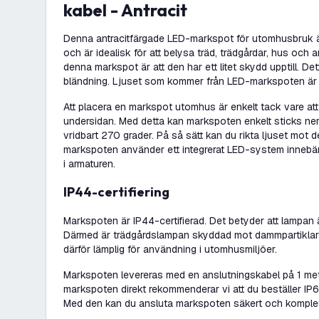
kabel - Antracit
Denna antracitfärgade LED-markspot för utomhusbruk är 
och är idealisk för att belysa träd, trädgårdar, hus och 
denna markspot är att den har ett litet skydd upptill. Det
bländning. Ljuset som kommer från LED-markspoten är 
Att placera en markspot utomhus är enkelt tack vare att
undersidan. Med detta kan markspoten enkelt sticks ne
vridbart 270 grader. På så sätt kan du rikta ljuset mot d
markspoten använder ett integrerat LED-system innebär 
i armaturen.
IP44-certifiering
Markspoten är IP44-certifierad. Det betyder att lampa
Därmed är trädgårdslampan skyddad mot dammpartiklar
därför lämplig för användning i utomhusmiljöer.
Markspoten levereras med en anslutningskabel på 1 mete
markspoten direkt rekommenderar vi att du beställer IP6
Med den kan du ansluta markspoten säkert och komplett