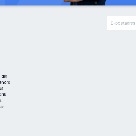
 dig
enord
us
orik
a
gar