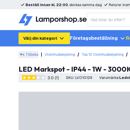
Beställ innan kl. 22:00
, skickas samma dag
Returer ino
Företagsbeställning
R
Välj din kategori
Tillbaka
Utomhusbelysning
Top 10 Utomhusbelysning
LED Markspot - IP44 - 1W - 3000K 
3.0 (1)
SKU
:
LVO10129
Varumärke
:
Ledv
3 stjärnbetyg