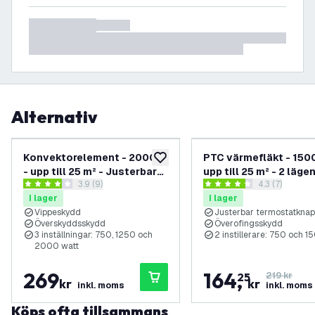
Alternativ
Konvektorelement - 2000 W
PTC värmefläkt - 150
lägg till i önskelistan
- upp till 25 m² - Justerbar
upp till 25 m² - 2 lägen
öppna recensionspanel
3.9 (9)
öppna recens
4.3 (7)
termostat - Vit
Elektrisk värme
3.9 stjärnbetyg
4.3 stjärnbetyg
I lager
I lager
Vippeskydd
Justerbar termostatknap
Överskyddsskydd
Överofingsskydd
3 inställningar: 750, 1250 och
2 instillerare: 750 och 1
2000 watt
269
164
,
25
219 kr
kr
kr
inkl. moms
inkl. moms
Köps ofta tillsammans