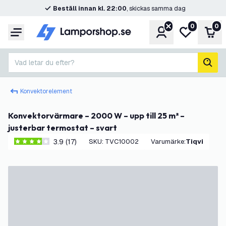
Beställ innan kl. 22:00
, skickas samma dag
0
0
Konto
Min önskelis
Var
Meny
Vad letar du efter?
sök
Konvektorelement
Konvektorvärmare – 2000 W – upp till 25 m² –
justerbar termostat – svart
3.9 (17)
SKU
:
TVC10002
Varumärke
:
Tiqvi
3.9 stjärnbetyg