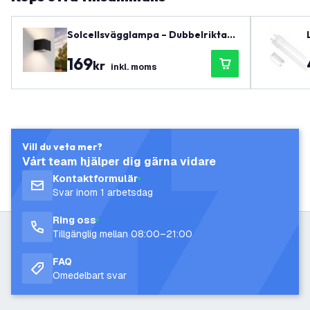
Solcellsvägglampa – Dubbelriktat l
jus – 3000K – IP44 – Svart
169
kr
inkl. moms
Vill du veta mer?
Vårt team hjälper dig gärna vidare
Kontaktformulär
Svar inom 1 arbetsdag
Ring oss
Tillgänglig mellan 08:00–21:00
FAQ
Omedelbart svar