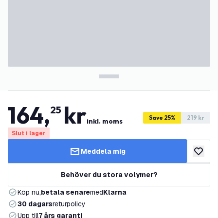
164
,
kr
25
Save 25%
219 kr
inkl. moms
Slut i lager
Meddela mig
lägg till
Behöver du stora volymer?
Köp nu,
betala senare
med
Klarna
30 dagars
returpolicy
Upp till
7 års garanti