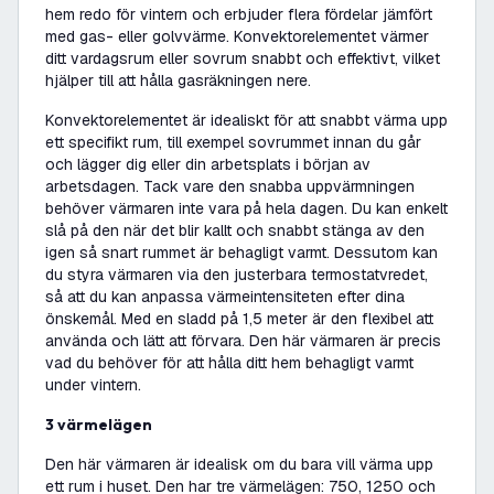
hem redo för vintern och erbjuder flera fördelar jämfört
med gas- eller golvvärme. Konvektorelementet värmer
ditt vardagsrum eller sovrum snabbt och effektivt, vilket
hjälper till att hålla gasräkningen nere.
Konvektorelementet är idealiskt för att snabbt värma upp
ett specifikt rum, till exempel sovrummet innan du går
och lägger dig eller din arbetsplats i början av
arbetsdagen. Tack vare den snabba uppvärmningen
behöver värmaren inte vara på hela dagen. Du kan enkelt
slå på den när det blir kallt och snabbt stänga av den
igen så snart rummet är behagligt varmt. Dessutom kan
du styra värmaren via den justerbara termostatvredet,
så att du kan anpassa värmeintensiteten efter dina
önskemål. Med en sladd på 1,5 meter är den flexibel att
använda och lätt att förvara. Den här värmaren är precis
vad du behöver för att hålla ditt hem behagligt varmt
under vintern.
3 värmelägen
Den här värmaren är idealisk om du bara vill värma upp
ett rum i huset. Den har tre värmelägen: 750, 1250 och