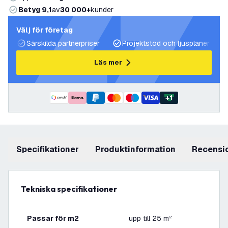
Betyg 9,1
av
30 000+
kunder
Välj för företag
Särskilda partnerpriser
Projektstöd och ljusplaner
Läs mer
+
1
Specifikationer
produktinformation
recensi
Tekniska specifikationer
Passar för m2
upp till 25 m²