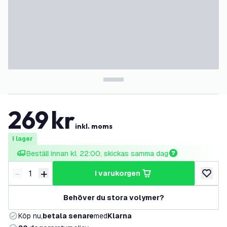
269
kr
inkl. moms
I lager
Beställ innan kl. 22:00, skickas samma dag
-
+
i varukorgen
Minska antal
Öka antal
lägg till
Behöver du stora volymer?
Köp nu,
betala senare
med
Klarna