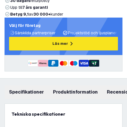
30 dagars
returpolicy
Upp till
7 års garanti
Betyg 9,1
av
30 000+
kunder
Välj för företag
Särskilda partnerpriser
Projektstöd och ljusplaner
Läs mer
+
1
Specifikationer
produktinformation
recensi
Tekniska specifikationer