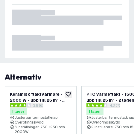
Alternativ
Keramisk fläktvärmare -
PTC värmefläkt - 150
lägg till i önskelistan
2000 W - upp till 25 m² -
upp till 25 m² - 2 lägen
öppna recensionspanel
3.8 (6)
öppna recens
4.3 (7)
Svart - 3 lägen
Elektrisk värme
3.8 stjärnbetyg
4.3 stjärnbetyg
I lager
I lager
Justerbar termostatknap
Justerbar termostatknap
Överofingsskydd
Överofingsskydd
3 inställningar: 750, 1250 och
2 instillerare: 750 och 1
2000W