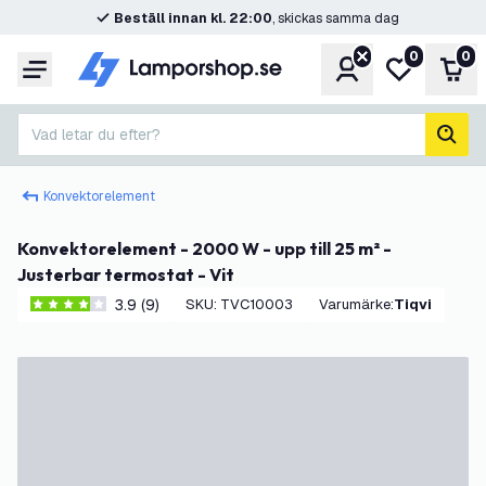
Beställ innan kl. 22:00
, skickas samma dag
0
0
Konto
Min önskelis
Var
Meny
Vad letar du efter?
sök
Konvektorelement
Konvektorelement - 2000 W - upp till 25 m² -
Justerbar termostat - Vit
3.9 (9)
SKU
:
TVC10003
Varumärke
:
Tiqvi
3.9 stjärnbetyg