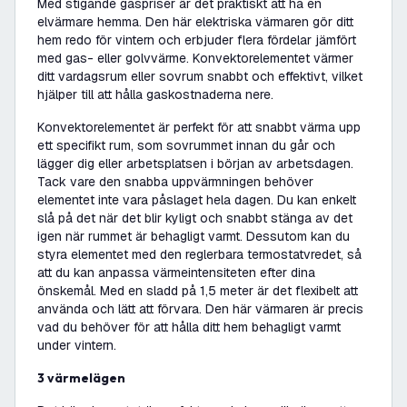
Med stigande gaspriser är det praktiskt att ha en
elvärmare hemma. Den här elektriska värmaren gör ditt
hem redo för vintern och erbjuder flera fördelar jämfört
med gas- eller golvvärme. Konvektorelementet värmer
ditt vardagsrum eller sovrum snabbt och effektivt, vilket
hjälper till att hålla gaskostnaderna nere.
Konvektorelementet är perfekt för att snabbt värma upp
ett specifikt rum, som sovrummet innan du går och
lägger dig eller arbetsplatsen i början av arbetsdagen.
Tack vare den snabba uppvärmningen behöver
elementet inte vara påslaget hela dagen. Du kan enkelt
slå på det när det blir kyligt och snabbt stänga av det
igen när rummet är behagligt varmt. Dessutom kan du
styra elementet med den reglerbara termostatvredet, så
att du kan anpassa värmeintensiteten efter dina
önskemål. Med en sladd på 1,5 meter är det flexibelt att
använda och lätt att förvara. Den här värmaren är precis
vad du behöver för att hålla ditt hem behagligt varmt
under vintern.
3 värmelägen