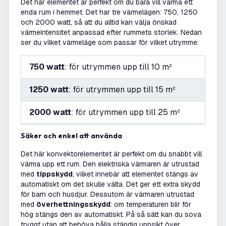
Det här elementet är perfekt om du bara vill värma ett
enda rum i hemmet. Det har tre värmelägen: 750, 1250
och 2000 watt, så att du alltid kan välja önskad
värmeintensitet anpassad efter rummets storlek. Nedan
ser du vilket värmeläge som passar för vilket utrymme:
750 watt
: för utrymmen upp till 10 m²
1250 watt
: för utrymmen upp till 15 m²
2000 watt
: för utrymmen upp till 25 m²
Säker och enkel att använda
Det här konvektorelementet är perfekt om du snabbt vill
värma upp ett rum. Den elektriska värmaren är utrustad
med
tippskydd
, vilket innebär att elementet stängs av
automatiskt om det skulle välta. Det ger ett extra skydd
för barn och husdjur. Dessutom är värmaren utrustad
med
överhettningsskydd
: om temperaturen blir för
hög stängs den av automatiskt. På så sätt kan du sova
tryggt utan att behöva hålla ständig uppsikt över