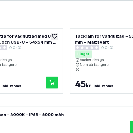
tta för vägguttag med USB
Täckram för vägguttag – 5
lägg till i önskelistan
 och USB-C – 54x54 mm –
mm – Mattsvart
0.0 (0)
0.0 (0)
etyg
0 stjärnbetyg
I lager
 design
Vacker design
 fastgøre
Nem på fastgøre
45
kr
inkl. moms
inkl. moms
umen – 4000K – IP65 – 6000 mAh