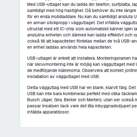
Med USB-uttaget kan du ladda din telefon, surfplatta, l
samtidigt med hög hastighet. Då behöver du inte längre
för en enda mobilladdare. Nu kan du samtidigt ansluta
en annan stickpropp i vägguttaget. Det infällda väggu
utrustat med ett IC-chip som automatiskt känner igen la
anslutna enheten och därmed kan ladda effektivt och op
också till att kapaciteten fördelas mellan de två USB-a
en enhet laddas används hela kapaciteten.
USB-uttaget är enkelt att installera. Monteringsramen h
när skruvmontering inte är möjlig kan vägguttaget med 
de medföljande klämmorna. Observera att korrekt jordni
installation av vägguttaget med USB.
Detta vägguttag med USB har en blank, klarvit färg. Det
USB kan inte bara kombineras perfekt med olika täckramar
Busch Jäger, Gira, Berker och Merten), utan ser också
passar insatsen tack vare det lilla inbyggnadsdjupet pe
infällda apparatdosor.