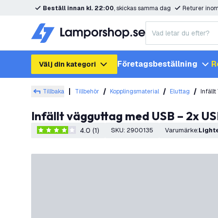
Beställ innan kl. 22:00
, skickas samma dag
Returer ino
Företagsbeställning
R
Välj din kategori
Tillbaka
Tillbehör
Kopplingsmaterial
Eluttag
Infäll
Infällt vägguttag med USB – 2x US
4.0 (1)
SKU
:
2900135
Varumärke
:
Ligh
4 stjärnbetyg