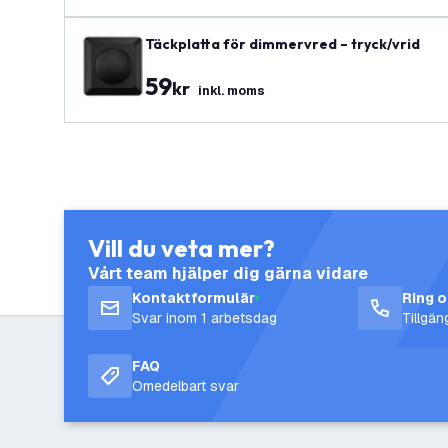
Täckplatta för dimmervred – tryck/vrid
59
kr
inkl. moms
Vill du veta mer?
Vårt team hjälper dig gärna vidare
Kontaktformulär
Ring 
Svar inom 1 arbetsdag
Tillgä
FAQ
Omedelbart svar