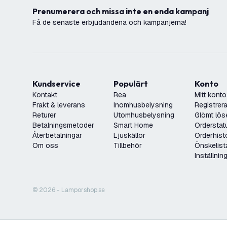
Prenumerera och missa inte en enda kampanj
Få de senaste erbjudandena och kampanjerna!
Kundservice
Populärt
Konto
Kontakt
Rea
Mitt konto
Frakt & leverans
Inomhusbelysning
Registrera
Returer
Utomhusbelysning
Glömt lös
Betalningsmetoder
Smart Home
Orderstat
Återbetalningar
Ljuskällor
Orderhist
Om oss
Tillbehör
Önskelist
Inställnin
© 2026 - Lamporshop.se
Infällt vägguttag med USB – 2x USB-A – 3.4 A