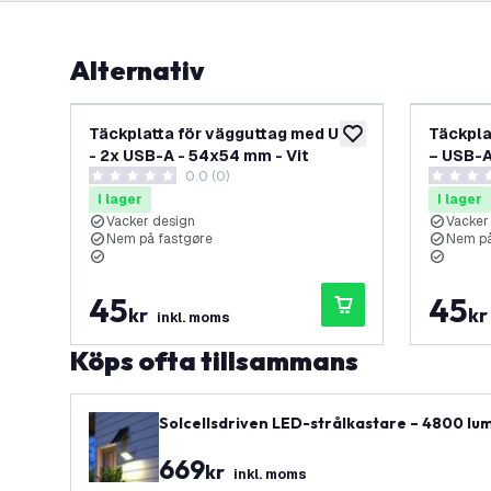
Alternativ
Täckplatta för vägguttag med USB
Täckpla
lägg till i önskelistan
- 2x USB-A - 54x54 mm - Vit
– USB-A
0.0 (0)
Vit
0 stjärnbetyg
0 stjärnb
I lager
I lager
Vacker design
Vacker
Nem på fastgøre
Nem på
45
45
kr
kr
inkl. moms
Köps ofta tillsammans
Solcellsdriven LED-strålkastare – 4800 l
669
kr
inkl. moms