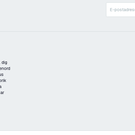
 dig
enord
us
orik
a
gar