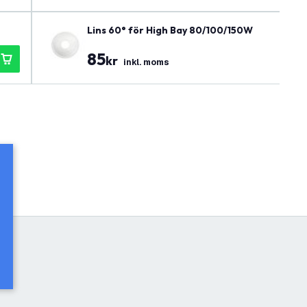
Lins 60° för High Bay 80/100/150W
85
kr
inkl. moms