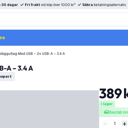
m
30 dagar
Fri frakt
vid köp över 1000 kr*
Säkra
betalningsalternativ
ea
t Vägguttag Med USB – 2x USB-A – 3.4 A
B-A – 3.4 A
texpert
389
I lager
Beställ i
-
+
Minska ant
Ö