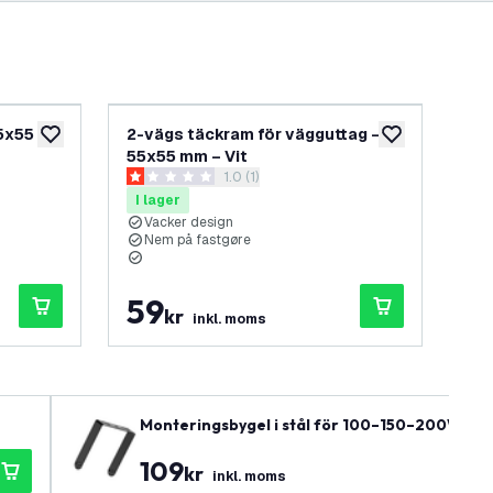
5x55
2-vägs täckram för vägguttag –
LE
lägg till i önskelistan
lägg till i önskel
55x55 mm – Vit
24
öppna recensionspanel
1.0 (1)
1 stjärnbetyg
4.8
I lager
I 
Vacker design
2
Nem på fastgøre
T
E
59
5
kr
inkl. moms
Monteringsbygel i stål för 100–150–200W LED
109
kr
inkl. moms