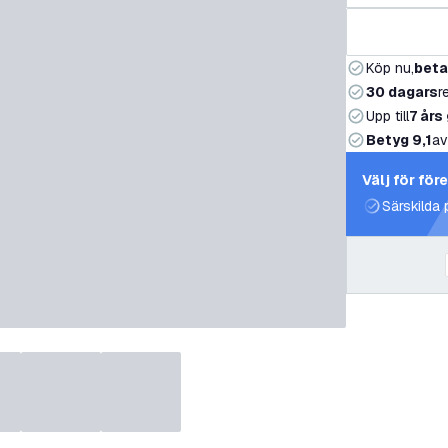
Köp nu,
beta
30 dagars
r
Upp till
7 års
Betyg 9,1
av
Välj för för
Särskilda 