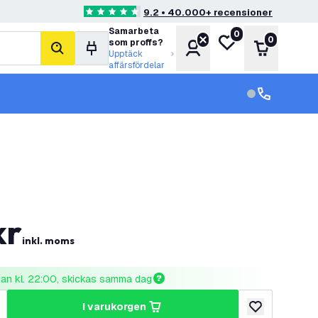
9.2 • 40.000+ recensioner
4.6 stjärnbetyg
Samarbeta
0
Min önskelista
0
som proffs?
Konto
Varukorg
sök
Upptäck
affärsfördelar
kundservice in
kundservice
kr
inkl. moms
nnan kl. 22:00, skickas samma dag
i varukorgen
al
ka antal
lägg till i önske