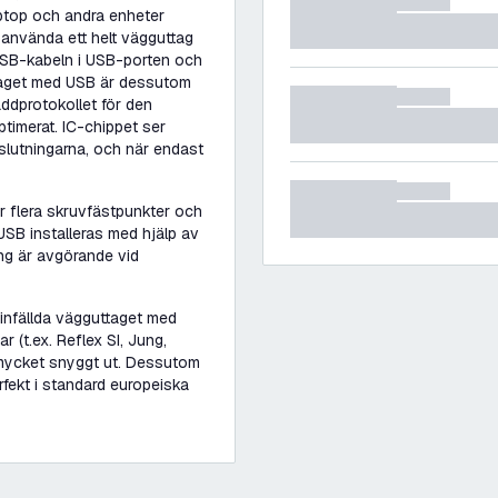
aptop och andra enheter
 använda ett helt vägguttag
 USB-kabeln i USB-porten och
ttaget med USB är dessutom
ddprotokollet för den
timerat. IC-chippet ser
nslutningarna, och när endast
ar flera skruvfästpunkter och
USB installeras med hjälp av
ng är avgörande vid
 infällda vägguttaget med
 (t.ex. Reflex SI, Jung,
 mycket snyggt ut. Dessutom
rfekt i standard europeiska