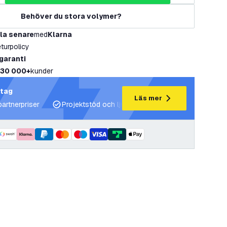
Behöver du stora volymer?
la senare
med
Klarna
eturpolicy
 garanti
30 000+
kunder
etag
Läs mer
partnerpriser
Projektstöd och ljusplaner
Expertrådgivning 