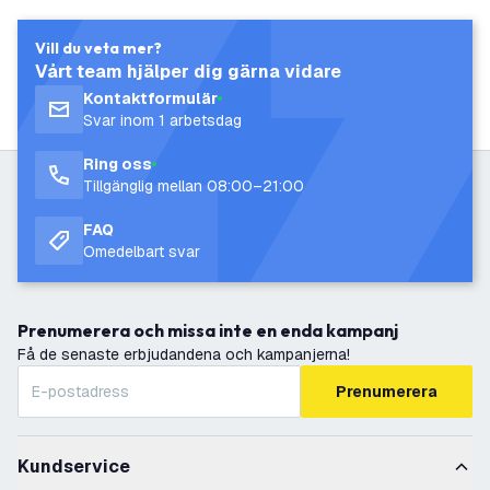
Vill du veta mer?
Vårt team hjälper dig gärna vidare
Kontaktformulär
Svar inom 1 arbetsdag
Ring oss
Tillgänglig mellan 08:00–21:00
FAQ
Omedelbart svar
Prenumerera och missa inte en enda kampanj
Få de senaste erbjudandena och kampanjerna!
Prenumerera
Kundservice