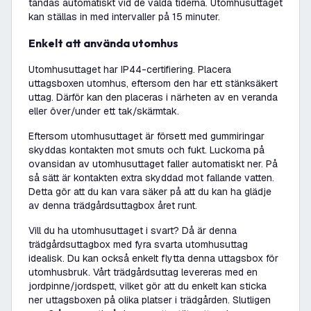
tändas automatiskt vid de valda tiderna. Utomhusuttaget
kan ställas in med intervaller på 15 minuter.
Enkelt att använda utomhus
Utomhusuttaget har IP44-certifiering. Placera
uttagsboxen utomhus, eftersom den har ett stänksäkert
uttag. Därför kan den placeras i närheten av en veranda
eller över/under ett tak/skärmtak.
Eftersom utomhusuttaget är försett med gummiringar
skyddas kontakten mot smuts och fukt. Luckorna på
ovansidan av utomhusuttaget faller automatiskt ner. På
så sätt är kontakten extra skyddad mot fallande vatten.
Detta gör att du kan vara säker på att du kan ha glädje
av denna trädgårdsuttagbox året runt.
Vill du ha utomhusuttaget i svart? Då är denna
trädgårdsuttagbox med fyra svarta utomhusuttag
idealisk. Du kan också enkelt flytta denna uttagsbox för
utomhusbruk. Vårt trädgårdsuttag levereras med en
jordpinne/jordspett, vilket gör att du enkelt kan sticka
ner uttagsboxen på olika platser i trädgården. Slutligen