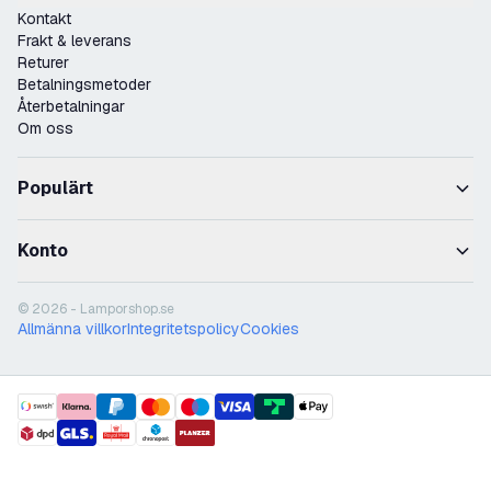
Kontakt
Frakt & leverans
Returer
Betalningsmetoder
Återbetalningar
Om oss
Populärt
Konto
© 2026 - Lamporshop.se
Allmänna villkor
Integritetspolicy
Cookies
payment methods
shipment methods