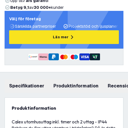
Upp till
7 års garanti
Betyg 9,1
av
30 000+
kunder
Välj för företag
Särskilda partnerpriser
Projektstöd och ljusplaner
Läs mer
+
1
Specifikationer
produktinformation
recensi
produktinformation
Calex utomhusuttag inkl. timer och 2 uttag - IP44