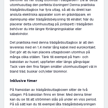
Behöver du fler uttag utomhus i trädgården? Då är detta
utomhusuttag den perfekta lösningen! Denna praktiska
trädgårdsuttagbox har fyra uttag, så att du direkt kan
ansluta elektriska apparater som en gräsklippare, en
dammpump eller trädgårdsbelysning till elnätet. När du
placerar detta utomhusuttag på jordspett i trädgården
behöver du inte längre förlängningskablar eller
kabelvindor.
Det praktiska med denna trädgårdsuttagbox är att den
levereras med en 1,4 meter lång kabel med eurokontakt.
Det gör att du kan placera uttagsboxen utomhus på
många olika ställen. Tänk till exempel på fram- och
baksidan av huset, uppfarten eller längs gångvägar.
Tack vare den fina färgen smälter utomhusuttaget väl in
bland träd, buskar och/eller blommor.
Inklusive timer
På framsidan av trädgårdsuttagboxen sitter de två
uttagen. På baksidan finns en timer. Med denna timer
kan du se till att strömmen slås på under en viss period.
På så sätt kan du till exempel låta trädgårdsbelysningen