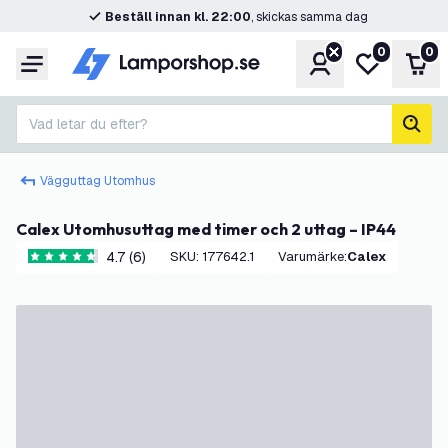
Beställ innan kl. 22:00
, skickas samma dag
0
0
Konto
Min önskelis
Var
Meny
Vad letar du efter?
sök
Vägguttag Utomhus
Calex Utomhusuttag med timer och 2 uttag – IP44
4.7 (6)
SKU
:
177642.1
Varumärke
:
Calex
4.7 stjärnbetyg