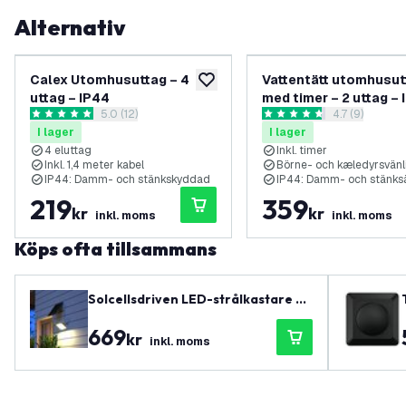
Alternativ
Calex Utomhusuttag – 4
Vattentätt utomhusut
lägg till i önskelistan
uttag – IP44
med timer – 2 uttag – 
öppna recensionspanel
5.0 (12)
öppna recens
4.7 (9)
Utomhusvägguttag i
5 stjärnbetyg
4.7 stjärnbetyg
I lager
I lager
aluminium
4 eluttag
Inkl. timer
Inkl. 1,4 meter kabel
Börne- och kæledyrsvänl
IP44: Damm- och stänkskyddad
IP44: Damm- och stänks
219
359
kr
kr
inkl. moms
inkl. moms
Köps ofta tillsammans
Solcellsdriven LED-strålkastare –
4800 lumen – 4000K – IP65 – 6000
669
mAh
kr
inkl. moms