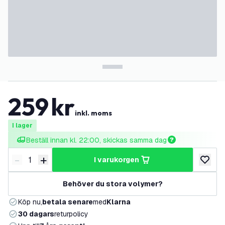
259
kr
inkl. moms
I lager
Beställ innan kl. 22:00, skickas samma dag
-
+
i varukorgen
Minska antal
Öka antal
lägg till
Behöver du stora volymer?
Köp nu,
betala senare
med
Klarna
30 dagars
returpolicy