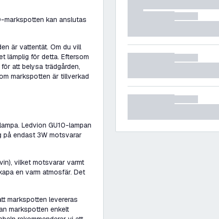
-markspotten kan anslutas
en är vattentät. Om du vill
lämplig för detta. Eftersom
ör att belysa trädgården,
som markspotten är tillverkad
-lampa. Ledvion GU10-lampan
ing på endast 3W motsvarar
n), vilket motsvarar varmt
skapa en varm atmosfär. Det
att markspotten levereras
an markspotten enkelt