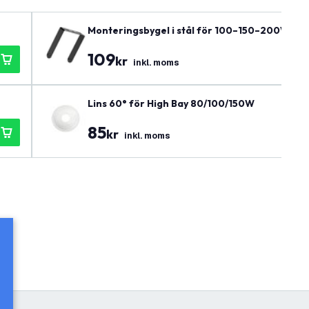
Monteringsbygel i stål för 100–150–200W LED
109
kr
inkl. moms
Lins 60° för High Bay 80/100/150W
85
kr
inkl. moms