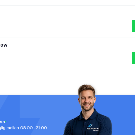
100W
oss
nglig mellan 08:00–21:00