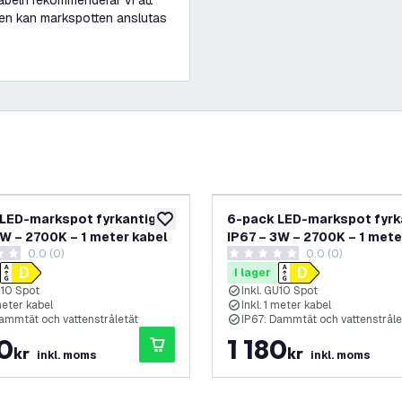
kabeln rekommenderar vi att
den kan markspotten anslutas
LED-markspot fyrkantig –
6-pack LED-markspot fyrk
lägg till i önskelistan
3W – 2700K – 1 meter kabel
IP67 – 3W – 2700K – 1 mete
0.0 (0)
0.0 (0)
etyg
0 stjärnbetyg
I lager
U10 Spot
Inkl. GU10 Spot
 meter kabel
Inkl. 1 meter kabel
Dammtät och vattenstråletät
IP67: Dammtät och vattenstråle
70
1 180
kr
kr
inkl. moms
inkl. moms