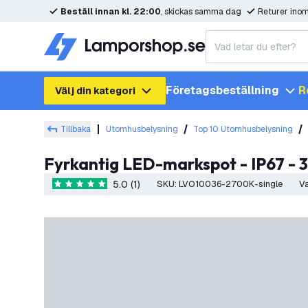
Beställ innan kl. 22:00
, skickas samma dag
Returer ino
Företagsbeställning
R
Välj din kategori
Tillbaka
Utomhusbelysning
Top 10 Utomhusbelysning
Fyrkantig LED-markspot - IP67 - 
5.0 (1)
SKU
:
LVO10036-2700K-single
V
5 stjärnbetyg