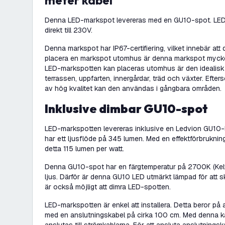
meter kabel
Denna LED-markspot levereras med en GU10-spot. LED
direkt till 230V.
Denna markspot har IP67-certifiering, vilket innebär att d
placera en markspot utomhus är denna markspot mycket 
LED-markspotten kan placeras utomhus är den idealisk f
terrassen, uppfarten, innergårdar, träd och växter. Efter
av hög kvalitet kan den användas i gångbara områden.
Inklusive dimbar GU10-spot
LED-markspotten levereras inklusive en Ledvion GU10
har ett ljusflöde på 345 lumen. Med en effektförbrukn
detta 115 lumen per watt.
Denna GU10-spot har en färgtemperatur på 2700K (Kelvi
ljus. Därför är denna GU10 LED utmärkt lämpad för att 
är också möjligt att dimra LED-spotten.
LED-markspotten är enkel att installera. Detta beror på 
med en anslutningskabel på cirka 100 cm. Med denna k