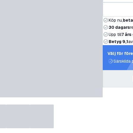
Köp nu,
beta
30 dagars
r
Upp till
7 års
Betyg 9,1
av
Välj för för
Särskilda 