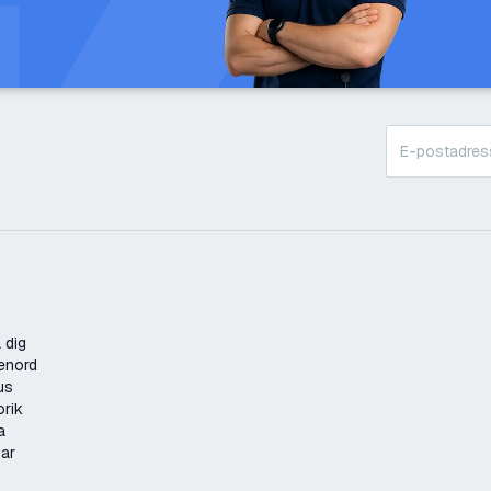
 dig
enord
us
orik
a
gar