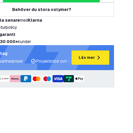
Behöver du stora volymer?
la senare
med
Klarna
eturpolicy
 garanti
30 000+
kunder
etag
Läs mer
partnerpriser
Projektstöd och ljusplaner
Expertrådgivning 