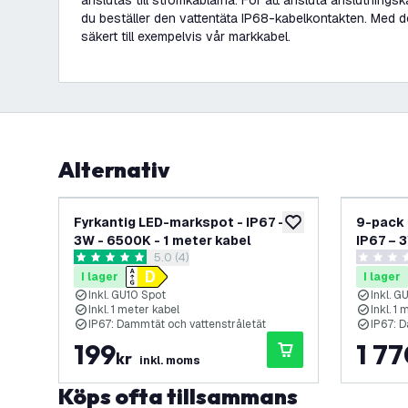
anslutas till strömkablarna. För att ansluta anslutnings
du beställer den vattentäta IP68-kabelkontakten. Med 
säkert till exempelvis vår markkabel.
Alternativ
Fyrkantig LED-markspot - IP67 -
9-pack 
lägg till i önskelistan
3W - 6500K - 1 meter kabel
IP67 – 
öppna recensionspanel
5.0 (4)
5 stjärnbetyg
0 stjärnb
I lager
I lager
Inkl. GU10 Spot
Inkl. G
Inkl. 1 meter kabel
Inkl. 1
IP67: Dammtät och vattenstråletät
IP67: 
199
1 7
kr
inkl. moms
Köps ofta tillsammans