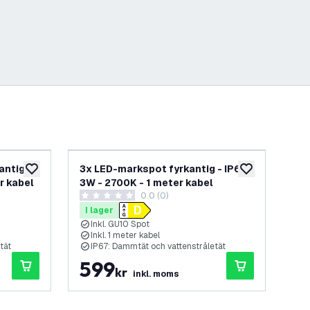
antig –
3x LED-markspot fyrkantig - IP67 -
LE
lägg till i önskelistan
lägg till i önskel
r kabel
3W - 2700K - 1 meter kabel
- 1
0.0 (0)
0 stjärnbetyg
5 s
I lager
I 
Inkl. GU10 Spot
I
Inkl. 1 meter kabel
I
tät
IP67: Dammtät och vattenstråletät
I
599
1
kr
inkl. moms