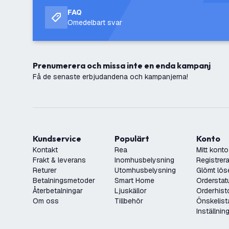
FAQ
Omedelbart svar
Prenumerera och missa inte en enda kampanj
Få de senaste erbjudandena och kampanjerna!
Kundservice
Populärt
Konto
Kontakt
Rea
Mitt konto
Frakt & leverans
Inomhusbelysning
Registrera
Returer
Utomhusbelysning
Glömt lös
Betalningsmetoder
Smart Home
Orderstat
Återbetalningar
Ljuskällor
Orderhist
Om oss
Tillbehör
Önskelist
Inställnin