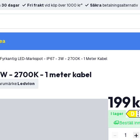
m
30 dagar
Fri frakt
vid köp över 1000 kr*
Säkra
betalningsalternativ
ea
Fyrkantig LED-Markspot - IP67 - 3W - 2700K - 1 Meter Kabel
3W - 2700K - 1 meter kabel
arumärke
:
Ledvion
199
k
I lager
Beställ i
-
+
Minska ant
Ö