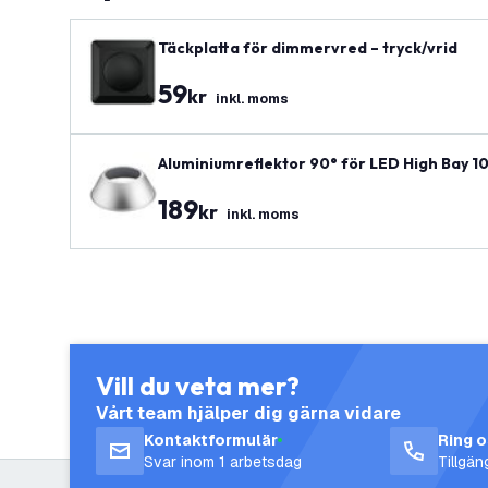
Täckplatta för dimmervred – tryck/vrid
59
kr
inkl. moms
Aluminiumreflektor 90° för LED High Bay 
189
kr
inkl. moms
Vill du veta mer?
Vårt team hjälper dig gärna vidare
Kontaktformulär
Ring 
Svar inom 1 arbetsdag
Tillgä