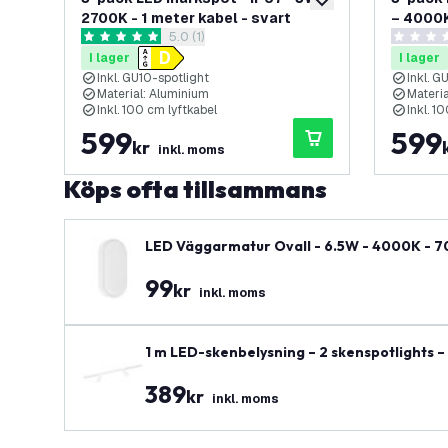
lägg till i önskelistan
2700K - 1 meter kabel - svart
– 4000K
öppna recensionspanel
5.0 (1)
5 stjärnbetyg
0 stjärnb
I lager
I lager
Inkl. GU10-spotlight
Inkl. G
Material: Aluminium
Materi
Inkl. 100 cm lyftkabel
Inkl. 1
599
599
kr
inkl. moms
Köps ofta tillsammans
LED Väggarmatur Ovall - 6.5W - 4000K - 700 
99
kr
inkl. moms
1 m LED-skenbelysning – 2 skenspotlights – 
389
kr
inkl. moms