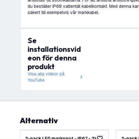
anslutas till strömkablarna. För att ansluta anslutnings
du beställer IP68 vattentät kabelkontakt. Med denna k
säkert till exempelvis vår markkabel.
Se
installationsvid
eon för denna
produkt
Visa alla videor på
YouTube
Alternativ
3-pack LED markspot - IP67 - 3W -
3-pack 