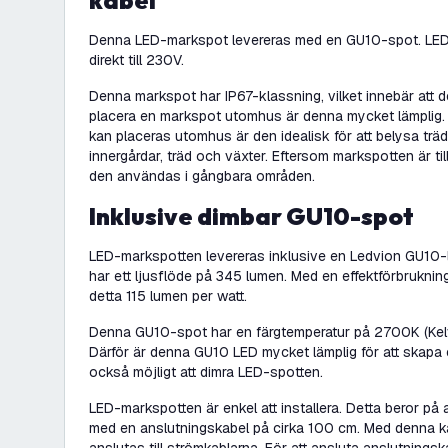
kabel
Denna LED-markspot levereras med en GU10-spot. LED
direkt till 230V.
Denna markspot har IP67-klassning, vilket innebär att de
placera en markspot utomhus är denna mycket lämplig
kan placeras utomhus är den idealisk för att belysa träd
innergårdar, träd och växter. Eftersom markspotten är ti
den användas i gångbara områden.
Inklusive dimbar GU10-spot
LED-markspotten levereras inklusive en Ledvion GU10
har ett ljusflöde på 345 lumen. Med en effektförbrukn
detta 115 lumen per watt.
Denna GU10-spot har en färgtemperatur på 2700K (Kelvin
Därför är denna GU10 LED mycket lämplig för att skapa 
också möjligt att dimra LED-spotten.
LED-markspotten är enkel att installera. Detta beror på 
med en anslutningskabel på cirka 100 cm. Med denna k