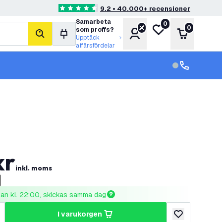
9.2 • 40.000+ recensioner
4.6 stjärnbetyg
Samarbeta
0
Min önskelista
0
som proffs?
Konto
Varukorg
sök
Upptäck
affärsfördelar
kundservice in
kundservice
kr
inkl. moms
nnan kl. 22:00, skickas samma dag
i varukorgen
al
ka antal
lägg till i önske