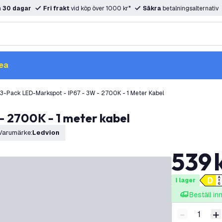
m
30 dagar
Fri frakt
vid köp över 1000 kr*
Säkra
betalningsalternativ
ea
3-Pack LED-Markspot - IP67 - 3W - 2700K - 1 Meter Kabel
- 2700K - 1 meter kabel
Varumärke
:
Ledvion
539
I lager
Beställ i
-
+
Minska ant
Ö