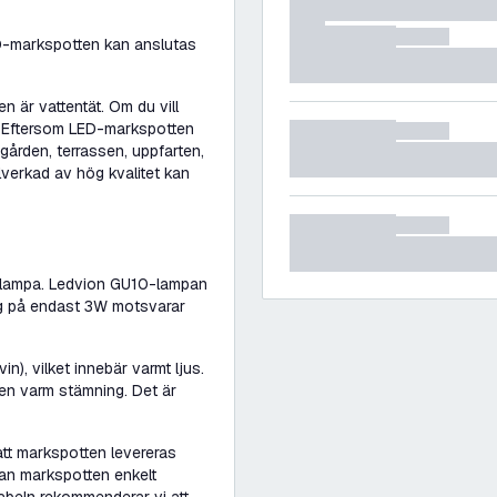
-markspotten kan anslutas
n är vattentät. Om du vill
. Eftersom LED-markspotten
gården, terrassen, uppfarten,
llverkad av hög kvalitet kan
-lampa. Ledvion GU10-lampan
ing på endast 3W motsvarar
), vilket innebär varmt ljus.
en varm stämning. Det är
att markspotten levereras
an markspotten enkelt