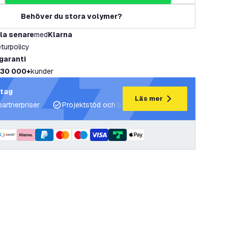
Behöver du stora volymer?
la senare
med
Klarna
eturpolicy
 garanti
30 000+
kunder
etag
Läs mer
partnerpriser
Projektstöd och ljusplaner
Expertrådgivning 