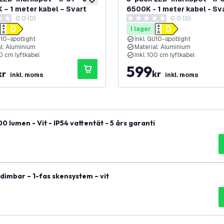
lägg till i önskelistan
 – 1 meter kabel – Svart
6500K - 1 meter kabel - Sv
0.0 (0)
0.0 (0)
etyg
0 stjärnbetyg
I lager
U10-spotlight
Inkl. GU10-spotlight
al: Aluminium
Material: Aluminium
00 cm lyftkabel
Inkl. 100 cm lyftkabel
599
kr
kr
inkl. moms
inkl. moms
lumen - Vit - IP54 vattentät - 5 års garanti
dimbar – 1-fas skensystem – vit