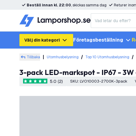
Beställ innan kl. 22:00
, skickas samma dag
Returer ino
Företagsbeställning
R
Välj din kategori
Tillbaka
Utomhusbelysning
Top 10 Utomhusbelysning
3-pack LED-markspot - IP67 - 3W 
5.0 (2)
SKU
:
LVO10003-2700K-3pack
5 stjärnbetyg