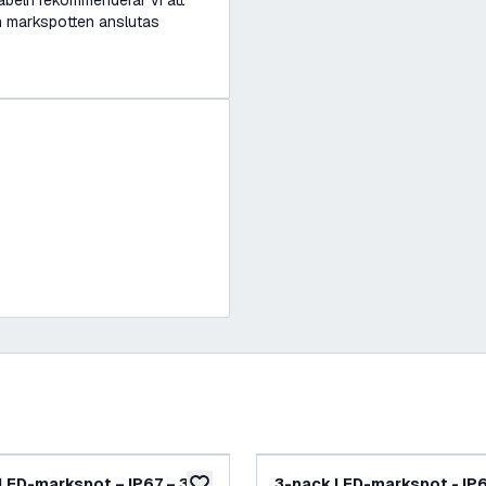
kabeln rekommenderar vi att
an markspotten anslutas
LED-markspot – IP67 – 3W
3-pack LED-markspot - IP6