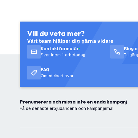
Vill du veta mer?
Vårt team hjälper dig gärna vidare
Kontaktformulär
Ring 
Svar inom 1 arbetsdag
Tillgä
FAQ
Omedelbart svar
Prenumerera och missa inte en enda kampanj
Få de senaste erbjudandena och kampanjerna!