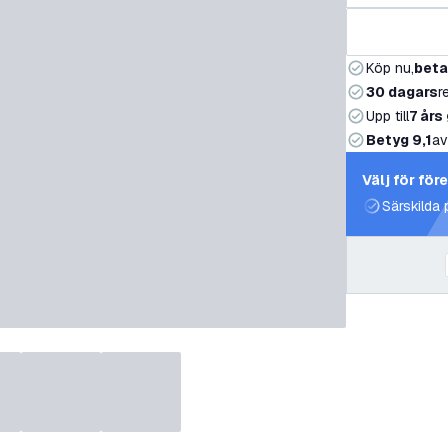
Köp nu,
beta
30 dagars
r
Upp till
7 års
Betyg 9,1
av
Välj för för
Särskilda 