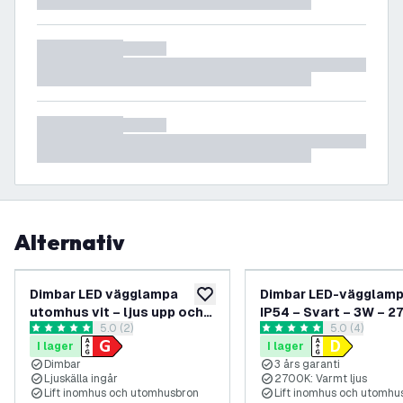
Alternativ
Dimbar LED vägglampa
Dimbar LED-vägglamp
lägg till i önskelistan
utomhus vit – ljus upp och
IP54 – Svart – 3W – 2
öppna recensionspanel
5.0 (2)
öppna recens
5.0 (4)
ner – G9-sockel – 2700K –
5 stjärnbetyg
5 stjärnbetyg
I lager
I lager
3.5W – IP54
Dimbar
3 års garanti
Ljuskälla ingår
2700K: Varmt ljus
Lift inomhus och utomhusbron
Lift inomhus och utomhu