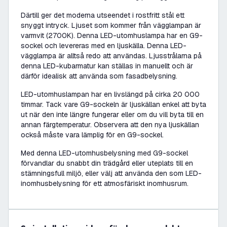
Därtill ger det moderna utseendet i rostfritt stål ett
snyggt intryck. Ljuset som kommer från vägglampan är
varmvit (2700K). Denna LED-utomhuslampa har en G9-
sockel och levereras med en ljuskälla. Denna LED-
vägglampa är alltså redo att användas. Ljusstrålarna på
denna LED-kubarmatur kan ställas in manuellt och är
därför idealisk att använda som fasadbelysning.
LED-utomhuslampan har en livslängd på cirka 20 000
timmar. Tack vare G9-sockeln är ljuskällan enkel att byta
ut när den inte längre fungerar eller om du vill byta till en
annan färgtemperatur. Observera att den nya ljuskällan
också måste vara lämplig för en G9-sockel.
Med denna LED-utomhusbelysning med G9-sockel
förvandlar du snabbt din trädgård eller uteplats till en
stämningsfull miljö, eller välj att använda den som LED-
inomhusbelysning för ett atmosfäriskt inomhusrum.