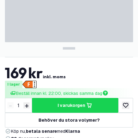
169
kr
inkl. moms
I lager
Beställ innan kl. 22:00, skickas samma dag
-
+
i varukorgen
Minska antal
Öka antal
lägg till
Behöver du stora volymer?
Köp nu,
betala senare
med
Klarna