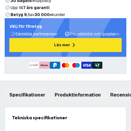
30 dagars
returpolicy
Upp till
7 års garanti
Betyg 9,1
av
30 000+
kunder
Välj för företag
Särskilda partnerpriser
Projektstöd och ljusplaner
Läs mer
+
1
Specifikationer
produktinformation
recensi
Tekniska specifikationer