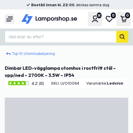
Beställ innan kl. 22:00
, skickas samma dag
0
0
Konto
Min önskelis
Var
Meny
Vad letar du efter?
sök
Top 10 Utomhusbelysning
Dimbar LED-vägglampa utomhus i rostfritt stål –
upp/ned – 2700K – 3.5W – IP54
4.2 (6)
SKU
:
LVO10064
Varumärke
:
Ledvion
4.2 stjärnbetyg