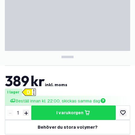
389
kr
inkl. moms
I lager
Beställ innan kl. 22:00, skickas samma dag
-
+
i varukorgen
Minska antal
Öka antal
lägg till
Behöver du stora volymer?