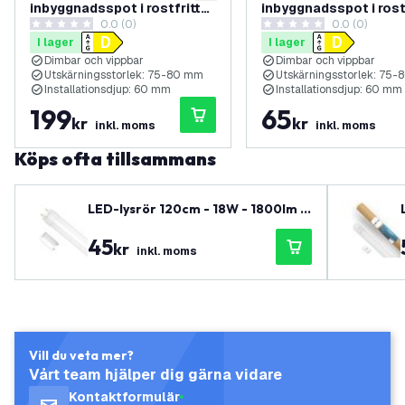
inbyggnadsspot i rostfritt
inbyggnadsspot i rost
0.0 (0)
0.0 (0)
stål – Tokyo – 3W – 2700K –
stål – Tokyo – 3W – 2
0 stjärnbetyg
0 stjärnbetyg
I lager
I lager
Ø92 mm – 3-pack
Ø92 mm
Dimbar och vippbar
Dimbar och vippbar
Utskärningsstorlek: 75-80 mm
Utskärningsstorlek: 75
Installationsdjup: 60 mm
Installationsdjup: 60 mm
199
65
kr
kr
inkl. moms
inkl. moms
Köps ofta tillsammans
LED-lysrör 120cm - 18W - 1800lm -
T8 - 4000K - Neutralvit - 3 års gar
45
anti
kr
inkl. moms
Vill du veta mer?
Vårt team hjälper dig gärna vidare
Kontaktformulär