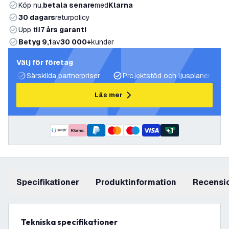
Köp nu,
betala senare
med
Klarna
30 dagars
returpolicy
Upp till
7 års garanti
Betyg 9,1
av
30 000+
kunder
Välj för företag
Särskilda partnerpriser
Projektstöd och ljusplaner
Läs mer
+
1
Specifikationer
produktinformation
recensi
Tekniska specifikationer