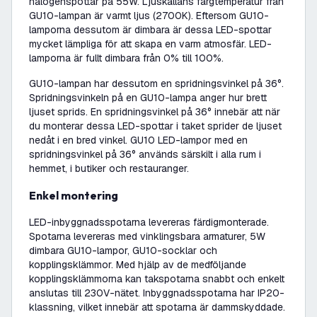
halogenspottar på 55W. Ljuskällans färgtemperatur från
GU10-lampan är varmt ljus (2700K). Eftersom GU10-
lamporna dessutom är dimbara är dessa LED-spottar
mycket lämpliga för att skapa en varm atmosfär. LED-
lamporna är fullt dimbara från 0% till 100%.
GU10-lampan har dessutom en spridningsvinkel på 36°.
Spridningsvinkeln på en GU10-lampa anger hur brett
ljuset sprids. En spridningsvinkel på 36° innebär att när
du monterar dessa LED-spottar i taket sprider de ljuset
nedåt i en bred vinkel. GU10 LED-lampor med en
spridningsvinkel på 36° används särskilt i alla rum i
hemmet, i butiker och restauranger.
Enkel montering
LED-inbyggnadsspotarna levereras färdigmonterade.
Spotarna levereras med vinklingsbara armaturer, 5W
dimbara GU10-lampor, GU10-socklar och
kopplingsklämmor. Med hjälp av de medföljande
kopplingsklämmorna kan takspotarna snabbt och enkelt
anslutas till 230V-nätet. Inbyggnadsspotarna har IP20-
klassning, vilket innebär att spotarna är dammskyddade.