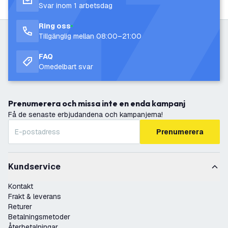
Svar inom 1 arbetsdag
Ring oss
Tillgänglig mellan 08:00–21:00
FAQ
Omedelbart svar
Prenumerera och missa inte en enda kampanj
Få de senaste erbjudandena och kampanjerna!
Prenumerera
Kundservice
Kontakt
Frakt & leverans
Returer
Betalningsmetoder
Återbetalningar