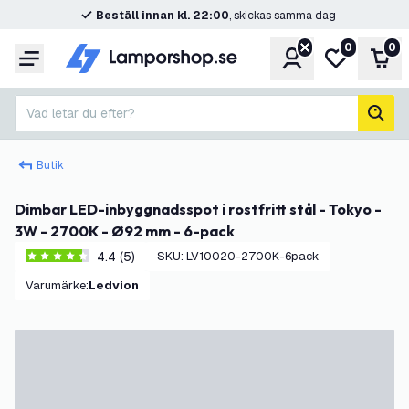
Beställ innan kl. 22:00
, skickas samma dag
0
0
Konto
Min önskelis
Var
Meny
Vad letar du efter?
sök
Butik
Dimbar LED-inbyggnadsspot i rostfritt stål - Tokyo -
3W - 2700K - Ø92 mm - 6-pack
4.4 (5)
SKU
:
LV10020-2700K-6pack
4.4 stjärnbetyg
Varumärke
:
Ledvion