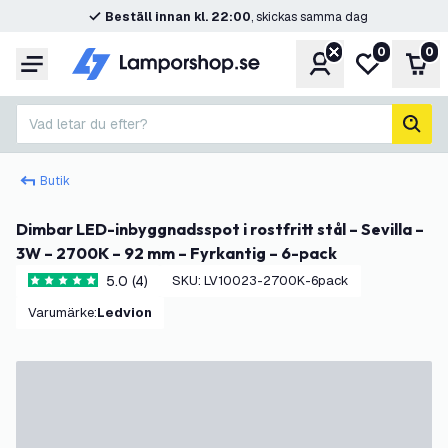
Beställ innan kl. 22:00
, skickas samma dag
0
0
Konto
Min önskelis
Var
Meny
Vad letar du efter?
sök
Butik
Dimbar LED-inbyggnadsspot i rostfritt stål – Sevilla –
3W – 2700K – 92 mm – Fyrkantig – 6-pack
5.0 (4)
SKU
:
LV10023-2700K-6pack
5 stjärnbetyg
Varumärke
:
Ledvion