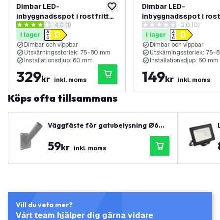
Dimbar LED-
Dimbar LED-
lägg till i önskelistan
inbyggnadsspot i rostfritt
inbyggnadsspot i rost
öppna recensionspanel
4.0 (1)
0.0 (0)
stål – Sevilla – 3W – 2700K
stål – Sevilla – 3W –
4 stjärnbetyg
0 stjärnbetyg
I lager
I lager
– 92 mm – Fyrkantig – 3-
– 92 mm – Fyrkantig
Dimbar och vippbar
Dimbar och vippbar
pack
Utskärningsstorlek: 75-80 mm
Utskärningsstorlek: 75
Installationsdjup: 60 mm
Installationsdjup: 60 mm
329
149
kr
kr
inkl. moms
inkl. moms
Köps ofta tillsammans
Väggfäste för gatubelysning Ø60
mm – Passar till SKU LVS30001–LVS
59
30011
kr
inkl. moms
Vill du veta mer?
Vårt team hjälper dig gärna vidare