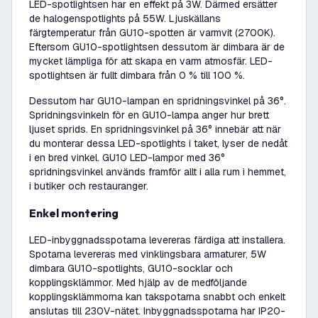
LED-spotlightsen har en effekt på 3W. Därmed ersätter
de halogenspotlights på 55W. Ljuskällans
färgtemperatur från GU10-spotten är varmvit (2700K).
Eftersom GU10-spotlightsen dessutom är dimbara är de
mycket lämpliga för att skapa en varm atmosfär. LED-
spotlightsen är fullt dimbara från 0 % till 100 %.
Dessutom har GU10-lampan en spridningsvinkel på 36°.
Spridningsvinkeln för en GU10-lampa anger hur brett
ljuset sprids. En spridningsvinkel på 36° innebär att när
du monterar dessa LED-spotlights i taket, lyser de nedåt
i en bred vinkel. GU10 LED-lampor med 36°
spridningsvinkel används framför allt i alla rum i hemmet,
i butiker och restauranger.
Enkel montering
LED-inbyggnadsspotarna levereras färdiga att installera.
Spotarna levereras med vinklingsbara armaturer, 5W
dimbara GU10-spotlights, GU10-socklar och
kopplingsklämmor. Med hjälp av de medföljande
kopplingsklämmorna kan takspotarna snabbt och enkelt
anslutas till 230V-nätet. Inbyggnadsspotarna har IP20-