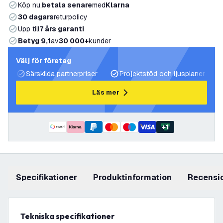
Köp nu,
betala senare
med
Klarna
30 dagars
returpolicy
Upp till
7 års garanti
Betyg 9,1
av
30 000+
kunder
Välj för företag
Särskilda partnerpriser
Projektstöd och ljusplaner
Läs mer
+
1
Specifikationer
produktinformation
recensi
Tekniska specifikationer