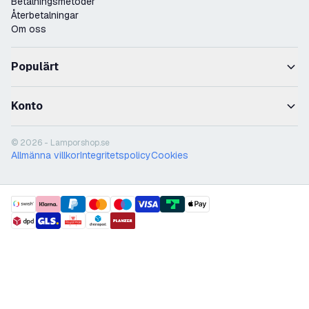
Betalningsmetoder
Återbetalningar
Om oss
Populärt
Konto
© 2026 - Lamporshop.se
Allmänna villkor
Integritetspolicy
Cookies
payment methods
shipment methods