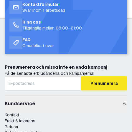
Kontaktformulär
Svar inom 1 arbetsdag
Ring oss
Tillgänglig mellan 08:00–21:00
FAQ
Omedelbart svar
Prenumerera och missa inte en enda kampanj
Få de senaste erbjudandena och kampanjerna!
Prenumerera
Kundservice
Kontakt
Frakt & leverans
Returer