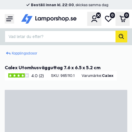
Beställ innan kl. 22:00
, skickas samma dag
0
0
Konto
Min önskelis
Var
Meny
Vad letar du efter?
sök
Kopplingsdosor
Calex Utomhusvägguttag 7.6 x 6.5 x 5.2 cm
4.0 (2)
SKU
:
965110.1
Varumärke
:
Calex
4 stjärnbetyg