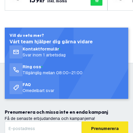
kr
inkl. moms
Vill du veta mer?
Vårt team hjälper dig gärna vidare
Kontaktformulär
Svar inom 1 arbetsdag
Ring oss
Tillgänglig mellan 08:00–21:00
FAQ
Omedelbart svar
Prenumerera och missa inte en enda kampanj
Få de senaste erbjudandena och kampanjerna!
Prenumerera