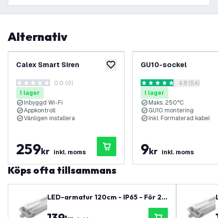
Alternativ
Calex Smart Siren
GU10-sockel
lägg till i önskelistan
0.0 (0)
öppna recens
4.8 (54)
0 stjärnbetyg
4.8 stjärnbetyg
I lager
I lager
Inbyggd Wi-Fi
Maks. 250°C
Appkontroll
GU10 montering
Vänligen installera
Inkl. Formaterad kabel
259
9
kr
kr
inkl. moms
inkl. moms
Köps ofta tillsammans
LED-armatur 120cm - IP65 - För 2x
LED-lysör - Rostfria clips - 2 års ga
139
ranti