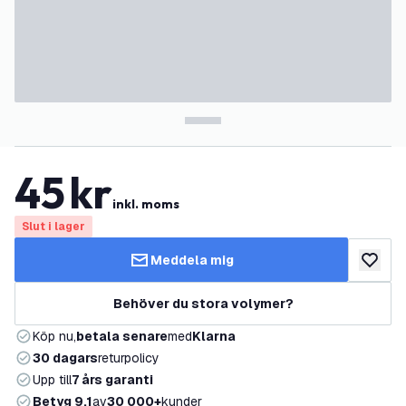
45
kr
inkl. moms
Slut i lager
Meddela mig
lägg till
Behöver du stora volymer?
Köp nu,
betala senare
med
Klarna
30 dagars
returpolicy
Upp till
7 års garanti
Betyg 9,1
av
30 000+
kunder