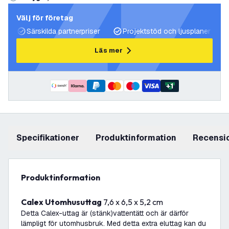
Välj för företag
Särskilda partnerpriser
Projektstöd och ljusplaner
Läs mer
+
1
Specifikationer
produktinformation
recensi
produktinformation
Calex Utomhusuttag
7,6 x 6,5 x 5,2 cm
Detta Calex-uttag är (stänk)vatten­tätt och är därför
lämpligt för utomhusbruk. Med detta extra eluttag kan du