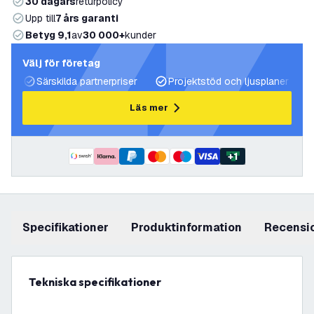
30 dagars
returpolicy
Upp till
7 års garanti
Betyg 9,1
av
30 000+
kunder
Välj för företag
Särskilda partnerpriser
Projektstöd och ljusplaner
Läs mer
+
1
Specifikationer
produktinformation
recensi
Tekniska specifikationer