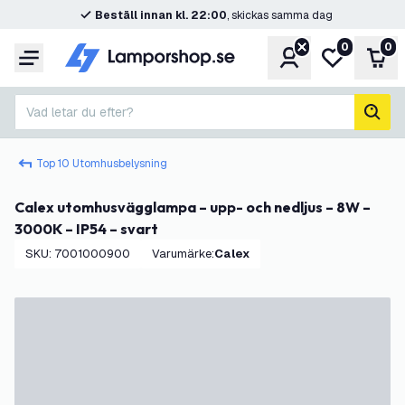
Beställ innan kl. 22:00
, skickas samma dag
0
0
Konto
Min önskelis
Var
Meny
Vad letar du efter?
sök
Top 10 Utomhusbelysning
Calex utomhusvägglampa – upp- och nedljus – 8W –
3000K – IP54 – svart
SKU
:
7001000900
Varumärke
:
Calex