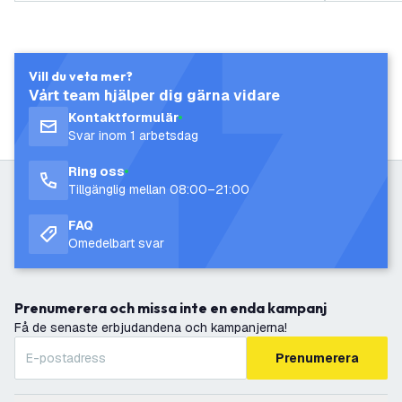
Vill du veta mer?
Vårt team hjälper dig gärna vidare
Kontaktformulär
Svar inom 1 arbetsdag
Ring oss
Tillgänglig mellan 08:00–21:00
FAQ
Omedelbart svar
Prenumerera och missa inte en enda kampanj
Få de senaste erbjudandena och kampanjerna!
Prenumerera