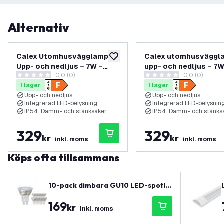
Alternativ
Calex Utomhusvägglampa –
Calex utomhusväggl
lägg till i önskelistan
Upp- och nedljus – 7W –
upp- och nedljus – 7W
0.0 (0)
0.0 (0)
3000K – IP54 – Svart
3000K – IP54 – svart
0 stjärnbetyg
0 stjärnbetyg
I lager
I lager
Upp- och nedljus
Upp- och nedljus
Integrerad LED-belysning
Integrerad LED-belysnin
IP54: Damm- och stänksäker
IP54: Damm- och stänks
329
329
kr
kr
inkl. moms
inkl. moms
Köps ofta tillsammans
10-pack dimbara GU10 LED-spotlig
hts – 3W – 2700K – förpackning me
169
d mängdrabatt
kr
inkl. moms