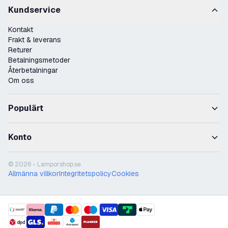
Kundservice
Kontakt
Frakt & leverans
Returer
Betalningsmetoder
Återbetalningar
Om oss
Populärt
Konto
© 2026 - Lamporshop.se
Allmänna villkor
Integritetspolicy
Cookies
payment methods
shipment methods