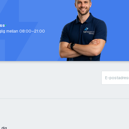
oss
nglig mellan 08:00–21:00
 dig