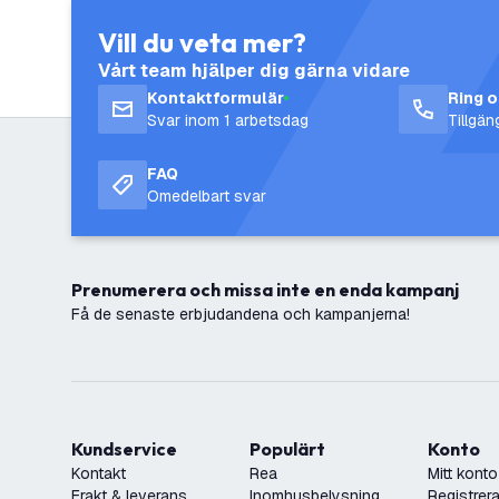
Vill du veta mer?
Vårt team hjälper dig gärna vidare
Kontaktformulär
Ring 
Svar inom 1 arbetsdag
Tillgä
FAQ
Omedelbart svar
Prenumerera och missa inte en enda kampanj
Få de senaste erbjudandena och kampanjerna!
Kundservice
Populärt
Konto
Kontakt
Rea
Mitt konto
Frakt & leverans
Inomhusbelysning
Registrera