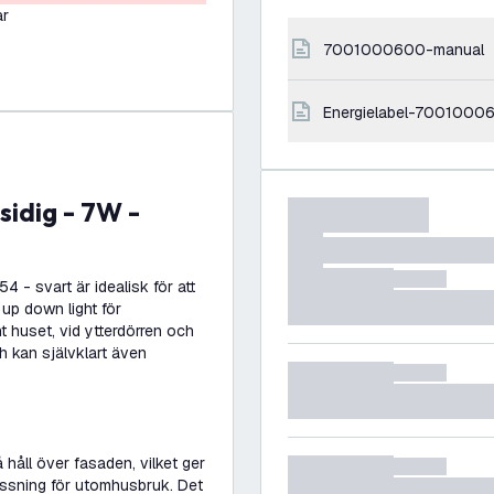
ar
7001000600-manual
energielabel-7001000
- svart är idealisk för att
p down light för
huset, vid ytterdörren och
h kan självklart även
håll över fasaden, vilket ger
assning för utomhusbruk. Det