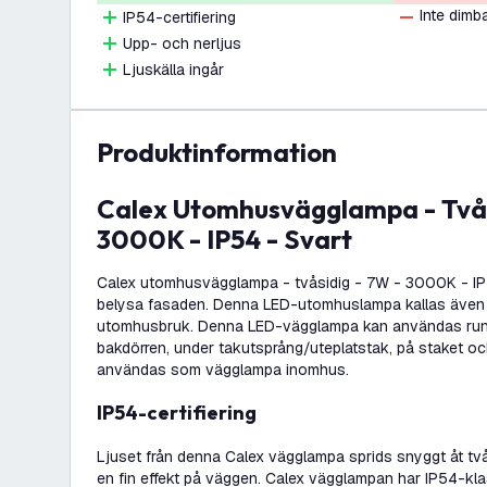
Inte dimb
IP54-certifiering
Upp- och nerljus
Ljuskälla ingår
produktinformation
Calex Utomhusvägglampa - Tvåsidig - 7W -
3000K - IP54 - Svart
Calex utomhusvägglampa - tvåsidig - 7W - 3000K - IP54 
belysa fasaden. Denna LED-utomhuslampa kallas även u
utomhusbruk. Denna LED-vägglampa kan användas runt 
bakdörren, under takutsprång/uteplatstak, på staket oc
användas som vägglampa inomhus.
IP54-certifiering
Ljuset från denna Calex vägglampa sprids snyggt åt två 
en fin effekt på väggen. Calex vägglampan har IP54-kl