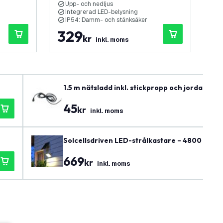
Upp- och nedljus
U
Integrerad LED-belysning
I
IP54: Damm- och stänksäker
G
329
2
kr
inkl. moms
1.5 m nätsladd inkl. stickpropp och jordad kon
45
kr
inkl. moms
Solcellsdriven LED-strålkastare – 4800 lume
669
kr
inkl. moms