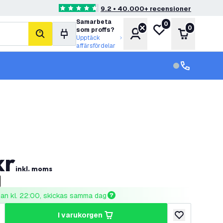
9.2 • 40.000+ recensioner
4.6 stjärnbetyg
Samarbeta
0
Min önskelista
0
som proffs?
Konto
Varukorg
sök
Upptäck
affärsfördelar
kundservice in
kundservice
kr
inkl. moms
nnan kl. 22:00, skickas samma dag
i varukorgen
al
ka antal
lägg till i önske