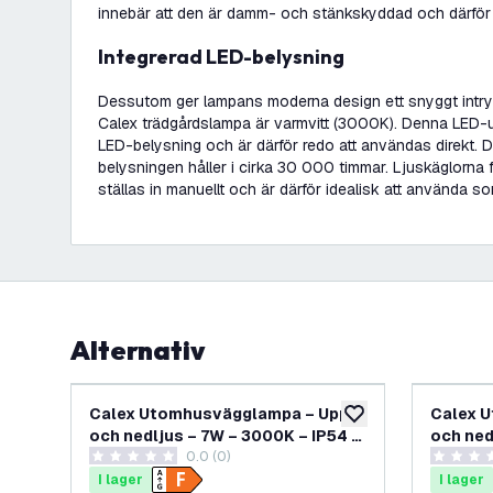
innebär att den är damm- och stänkskyddad och därför 
Integrerad LED-belysning
Dessutom ger lampans moderna design ett snyggt intr
Calex trädgårdslampa är varmvitt (3000K). Denna LED-
LED-belysning och är därför redo att användas direkt. 
belysningen håller i cirka 30 000 timmar. Ljuskäglorna
ställas in manuellt och är därför idealisk att använda s
Alternativ
Calex Utomhusvägglampa – Upp-
Calex 
lägg till i önskelistan
och nedljus – 7W – 3000K – IP54 –
och ned
0.0 (0)
Svart
Rostfä
0 stjärnbetyg
0 stjärnb
I lager
I lager