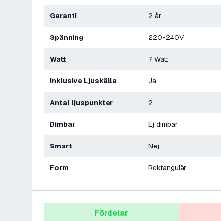
Garanti
2 år
Spänning
220-240V
Watt
7 Watt
Inklusive Ljuskälla
Ja
Antal ljuspunkter
2
Dimbar
Ej dimbar
Smart
Nej
Form
Rektangulär
Fördelar