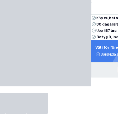
Köp nu,
beta
30 dagars
r
Upp till
7 års
Betyg 9,1
av
Välj för för
Särskilda 