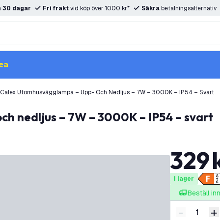
m
30 dagar
Fri frakt
vid köp över 1000 kr*
Säkra
betalningsalternativ
ea
Calex Utomhusvägglampa – Upp- Och Nedljus – 7W – 3000K – IP54 – Svart
ch nedljus – 7W – 3000K – IP54 – svart
329
I lager
Beställ i
-
+
Minska ant
Ö