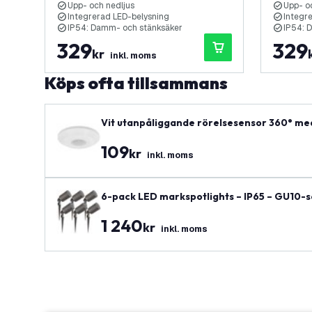
Upp- och nedljus
Upp- o
Integrerad LED-belysning
Integr
IP54: Damm- och stänksäker
IP54: 
329
329
kr
inkl. moms
Köps ofta tillsammans
Vit utanpåliggande rörelsesensor 360° med
109
kr
inkl. moms
6-pack LED markspotlights – IP65 – GU10-s
1 240
kr
inkl. moms