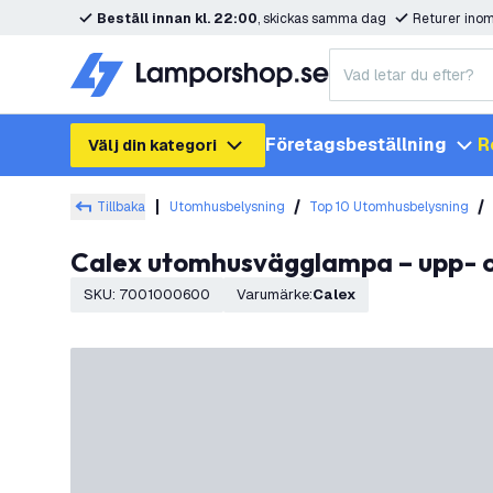
Beställ innan kl. 22:00
, skickas samma dag
Returer ino
Företagsbeställning
R
Välj din kategori
Tillbaka
Utomhusbelysning
Top 10 Utomhusbelysning
Calex utomhusvägglampa – upp- o
SKU
:
7001000600
Varumärke
:
Calex