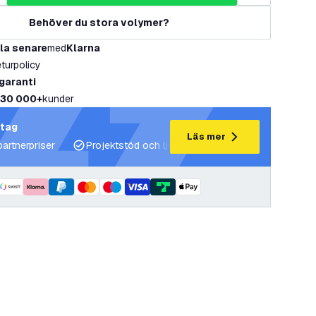
Behöver du stora volymer?
la senare
med
Klarna
eturpolicy
 garanti
30 000+
kunder
etag
Läs mer
partnerpriser
Projektstöd och ljusplaner
Expertrådgivning 