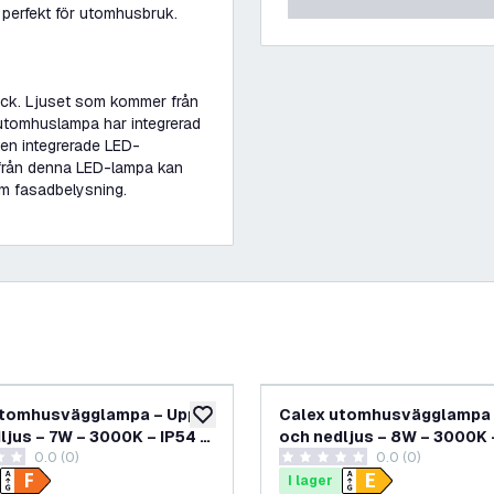
perfekt för utomhusbruk.
yck. Ljuset som kommer från
utomhuslampa har integrerad
Den integrerade LED-
 från denna LED-lampa kan
om fasadbelysning.
Utomhusvägglampa – Upp-
Calex utomhusvägglampa 
lägg till i önskelistan
ljus – 7W – 3000K – IP54 –
och nedljus – 8W – 3000K 
0.0 (0)
0.0 (0)
rgad
svart
etyg
0 stjärnbetyg
I lager