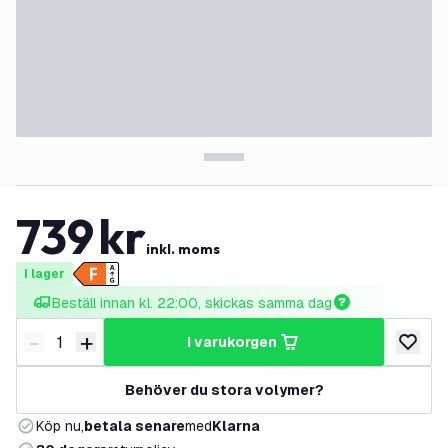
739
kr
inkl. moms
I lager
Beställ innan kl. 22:00, skickas samma dag
-
+
i varukorgen
Minska antal
Öka antal
lägg till
Behöver du stora volymer?
Köp nu,
betala senare
med
Klarna