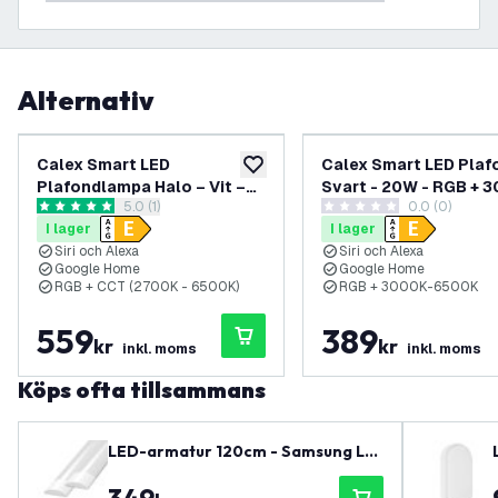
Alternativ
Calex Smart LED
Calex Smart LED Plaf
lägg till i önskelistan
Plafondlampa Halo – Vit –
Svart - 20W - RGB + 
öppna recensionspanel
5.0 (1)
0.0 (0)
22W – RGB+CCT – Ø295 mm
6500K - Ø400 mm
5 stjärnbetyg
0 stjärnbetyg
I lager
I lager
Siri och Alexa
Siri och Alexa
Google Home
Google Home
RGB + CCT (2700K - 6500K)
RGB + 3000K-6500K
559
389
kr
kr
inkl. moms
inkl. moms
Köps ofta tillsammans
LED-armatur 120cm - Samsung LE
D - 30W - 140lm/W - 4000K - Neutr
alvit - 5 års garanti - 2-pack