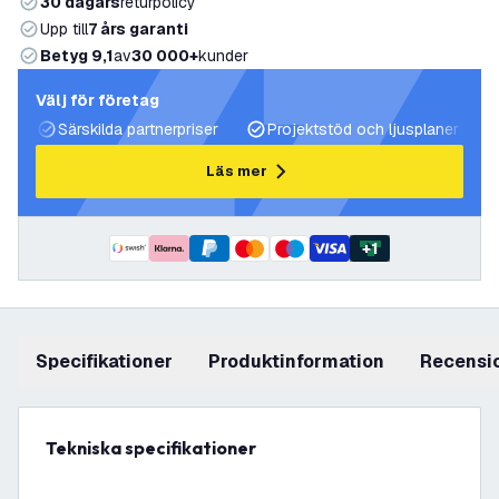
30 dagars
returpolicy
Upp till
7 års garanti
Betyg 9,1
av
30 000+
kunder
Välj för företag
Särskilda partnerpriser
Projektstöd och ljusplaner
Läs mer
+
1
Specifikationer
produktinformation
recensi
Tekniska specifikationer