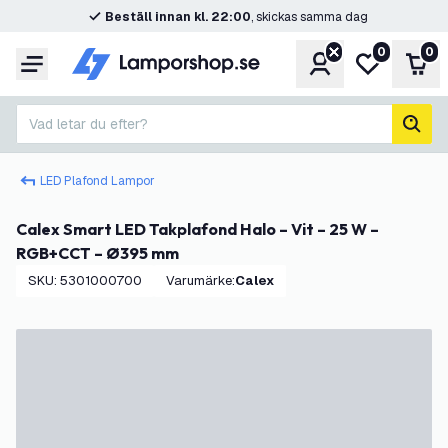
Beställ innan kl. 22:00
, skickas samma dag
0
0
Konto
Min önskelis
Var
Meny
Vad letar du efter?
sök
LED Plafond Lampor
Calex Smart LED Takplafond Halo – Vit – 25 W –
RGB+CCT – Ø395 mm
SKU
:
5301000700
Varumärke
:
Calex