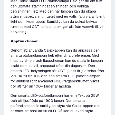
Med Calex Smart LED Plafondlampa Halo ger du ditt rum
den ultimata stämningsbelysningen och vanliga
belysningen i ett. Med den här lampan kan du skapa
stämningsbelysning i taket med en valfri färg via ambient
light som lyser uppåt. Samtidigt kan du också belysa
rummet med CCT-lampan, som ger allt från varmvit till vit
belysning.
Appfunktioner
Genom att använda Calex-appen kan du anpassa den
smarta plafondlampan helt efter dina preferenser. Med
hjälp av timers och ljusscheman kan du ställa in lampan
exakt som du vill, anpassat efter din dagsrytm. Den
smarta LED-belysningen för CCT-ljuset är justerbar från
2700K till 6500K och den smarta LED-plafondlampan
för ambient light använder RGB-färgspektrumet, vilket
gör att fler än 100+ färger är möjliga.
Den smarta LED-plafondlampan har en effekt på 25W
och ett ljusflöde på 1900 lumen. Den smarta
plafondlampan är smidig att styra via Calex-appen och
är enkel att ansluta till Wi‑Fi. Då kan du även styra