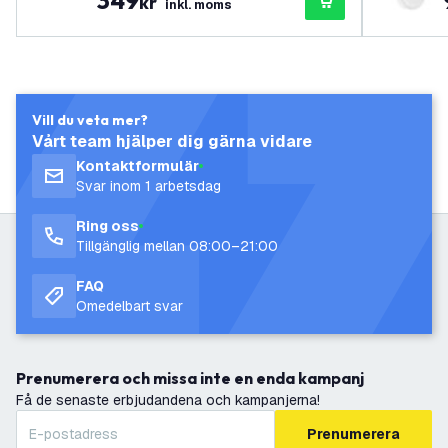
349
kr
inkl. moms
Vill du veta mer?
Vårt team hjälper dig gärna vidare
Kontaktformulär
Svar inom 1 arbetsdag
Ring oss
Tillgänglig mellan 08:00–21:00
FAQ
Omedelbart svar
Prenumerera och missa inte en enda kampanj
Få de senaste erbjudandena och kampanjerna!
Prenumerera