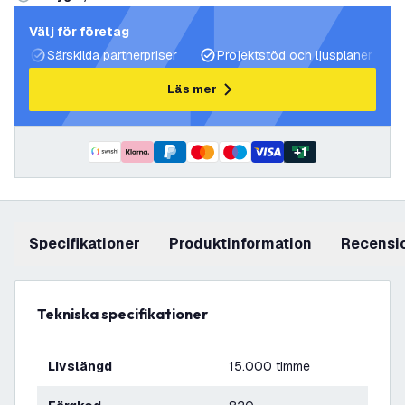
Välj för företag
Särskilda partnerpriser
Projektstöd och ljusplaner
Läs mer
+
1
Specifikationer
produktinformation
recensi
Tekniska specifikationer
Livslängd
15.000 timme