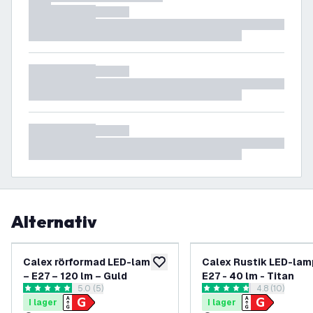
Alternativ
Calex rörformad LED-lampa
Calex Rustik LED-lam
lägg till i önskelistan
– E27 – 120 lm – Guld
E27 - 40 lm - Titan
öppna recensionspanel
5.0 (5)
öppna recens
4.8 (10)
5 stjärnbetyg
4.8 stjärnbetyg
I lager
I lager