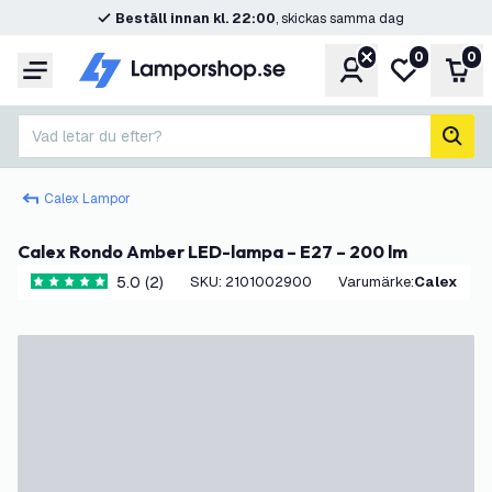
Beställ innan kl. 22:00
, skickas samma dag
0
0
Konto
Min önskelis
Var
Meny
Vad letar du efter?
sök
Calex Lampor
Calex Rondo Amber LED-lampa – E27 – 200 lm
5.0 (2)
SKU
:
2101002900
Varumärke
:
Calex
5 stjärnbetyg