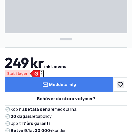
249
kr
inkl. moms
Slut i lager
Meddela mig
lägg till
Behöver du stora volymer?
Köp nu,
betala senare
med
Klarna
30 dagars
returpolicy
Upp till
7 års garanti
Betyg 9,1
av
30 000+
kunder