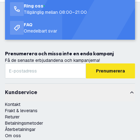
Ring oss
Tillgänglig mellan 08:00–21:00
FAQ
Omedelbart svar
Prenumerera och missa inte en enda kampanj
Få de senaste erbjudandena och kampanjerna!
Prenumerera
Kundservice
Kontakt
Frakt & leverans
Returer
Betalningsmetoder
Återbetalningar
Om oss