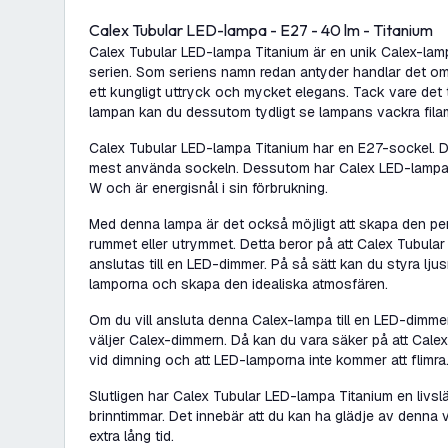
Calex Tubular LED-lampa - E27 - 40 lm - Titanium
Calex Tubular LED-lampa Titanium är en unik Calex-lam
serien. Som seriens namn redan antyder handlar det o
ett kungligt uttryck och mycket elegans. Tack vare det 
lampan kan du dessutom tydligt se lampans vackra fila
Calex Tubular LED-lampa Titanium har en E27-sockel. D
mest använda sockeln. Dessutom har Calex LED-lampan 
W och är energisnål i sin förbrukning.
Med denna lampa är det också möjligt att skapa den per
rummet eller utrymmet. Detta beror på att Calex Tubula
anslutas till en LED-dimmer. På så sätt kan du styra lj
lamporna och skapa den idealiska atmosfären.
Om du vill ansluta denna Calex-lampa till en LED-dimme
väljer Calex-dimmern. Då kan du vara säker på att Calex
vid dimning och att LED-lamporna inte kommer att flimra
Slutligen har Calex Tubular LED-lampa Titanium en livs
brinntimmar. Det innebär att du kan ha glädje av denna
extra lång tid.