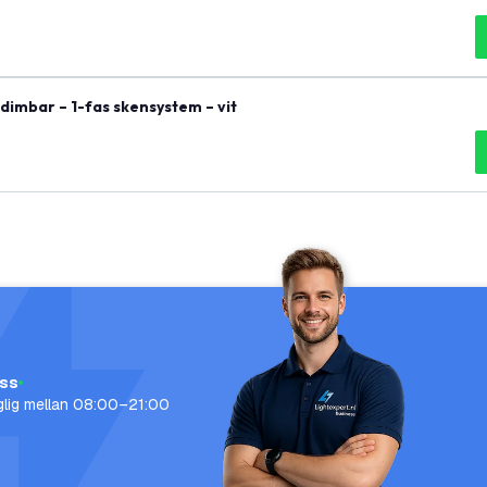
dimbar – 1-fas skensystem – vit
oss
nglig mellan 08:00–21:00