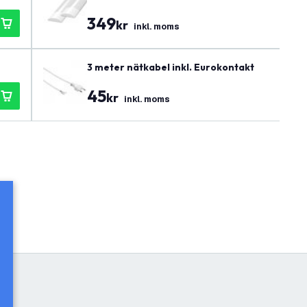
349
kr
inkl. moms
3 meter nätkabel inkl. Eurokontakt
45
kr
inkl. moms