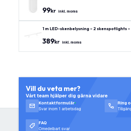
99
kr
inkl. moms
1 m LED-skenbelysning – 2 skenspotlights – 
389
kr
inkl. moms
Vill du veta mer?
Vårt team hjälper dig gärna vidare
Kontaktformulär
Ring 
Svar inom 1 arbetsdag
Tillgä
FAQ
Omedelbart svar