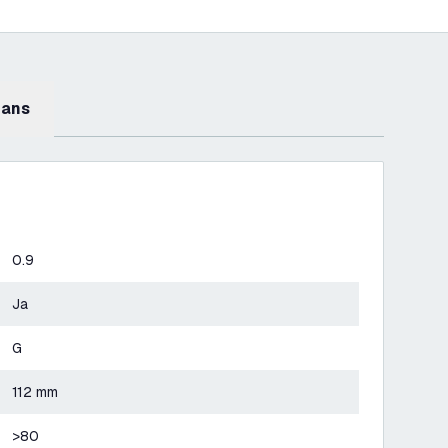
mans
0.9
Ja
G
112 mm
>80