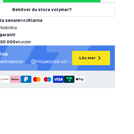
Behöver du stora volymer?
la senare
med
Klarna
eturpolicy
 garanti
30 000+
kunder
etag
Läs mer
partnerpriser
Projektstöd och ljusplaner
Expertrådgivning 