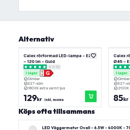
Alternativ
Calex rörformad LED-lampa – E27
Calex r
lägg till i önskelistan
– 120 lm – Guld
Ø45 – E
öppna recensionspanel
5.0 (5)
5 stjärnbetyg
5 stjärnb
I lager
I lager
Dimbar
Dimbar
E27-söm
E27-s
1800K extra varmt ljus
2100K e
129
85
kr
kr
inkl. moms
Köps ofta tillsammans
LED Väggarmatur Ovall - 6.5W - 4000K - 700 