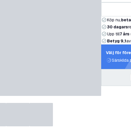
Köp nu,
beta
30 dagars
r
Upp till
7 års
Betyg 9,1
av
Välj för för
Särskilda 