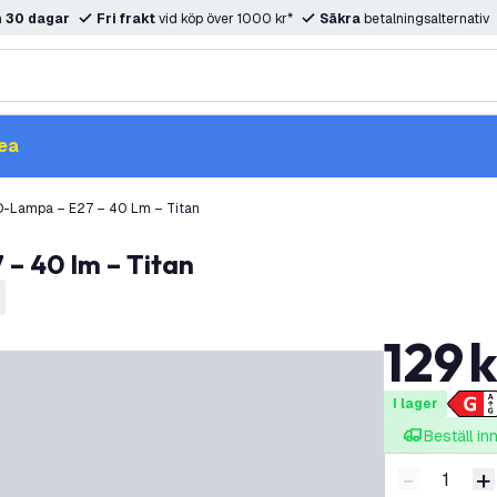
m
30 dagar
Fri frakt
vid köp över 1000 kr*
Säkra
betalningsalternativ
ea
D-Lampa – E27 – 40 Lm – Titan
 – 40 lm – Titan
129
k
I lager
Beställ i
-
+
Minska ant
Ö