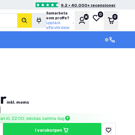
9.2 • 40.000+ recensioner
4.6 stjärnbetyg
Samarbeta
0
Min önskelista
0
som proffs?
Konto
Varukorg
sök
Upptäck
affärsfördelar
kundservice in
kundservice
r
inkl. moms
nnan kl. 22:00, skickas samma dag
i varukorgen
al
ka antal
lägg till i önske