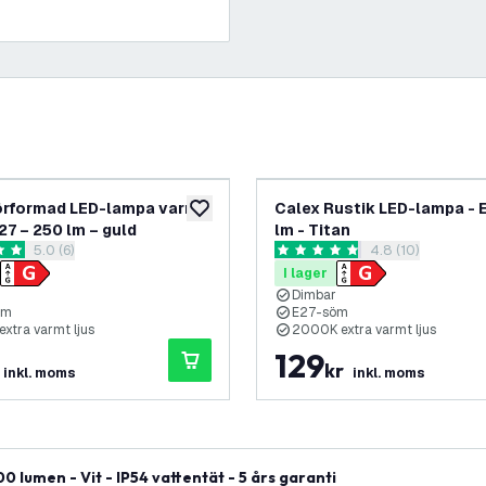
örformad LED-lampa varm
Calex Rustik LED-lampa - E
lägg till i önskelistan
27 – 250 lm – guld
lm - Titan
öppna recensionspanel
5.0 (6)
öppna recension
4.8 (10)
etyg
4.8 stjärnbetyg
I lager
Dimbar
öm
E27-söm
xtra varmt ljus
2000K extra varmt ljus
129
kr
inkl. moms
inkl. moms
lumen - Vit - IP54 vattentät - 5 års garanti