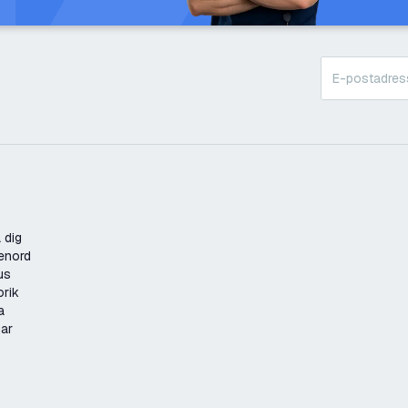
 dig
enord
us
orik
a
gar