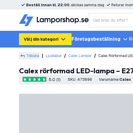
Beställ innan kl. 22:00
, skickas samma dag
Returer ino
Företagsbeställning
R
Välj din kategori
Tillbaka
Ljuskällor
Calex Lampor
Calex Rörformad LE
Calex rörformad LED-lampa – E27
5.0 (1)
SKU
:
473896
Varumärke
:
Calex
5 stjärnbetyg