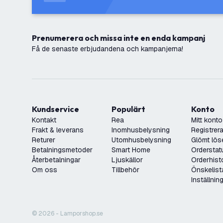
Prenumerera och missa inte en enda kampanj
Få de senaste erbjudandena och kampanjerna!
Kundservice
Populärt
Konto
Kontakt
Rea
Mitt konto
Frakt & leverans
Inomhusbelysning
Registrera
Returer
Utomhusbelysning
Glömt lös
Betalningsmetoder
Smart Home
Orderstat
Återbetalningar
Ljuskällor
Orderhist
Om oss
Tillbehör
Önskelist
Inställnin
© 2026 - Lamporshop.se