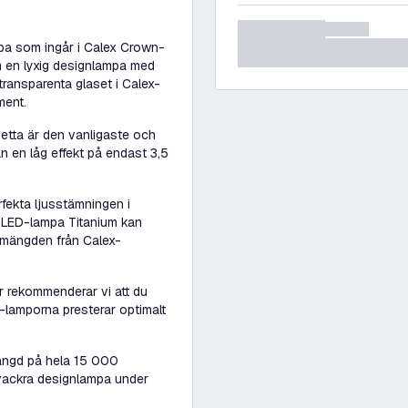
pa som ingår i Calex Crown-
m en lyxig designlampa med
transparenta glaset i Calex-
ment.
etta är den vanligaste och
en låg effekt på endast 3,5
fekta ljusstämningen i
r LED-lampa Titanium kan
usmängden från Calex-
r rekommenderar vi att du
-lamporna presterar optimalt
.
längd på hela 15 000
 vackra designlampa under