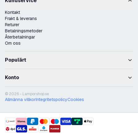
Kundservice
Kontakt
Frakt & leverans
Returer
Betalningsmetoder
Återbetalningar
Om oss
Populärt
Konto
© 2026 - Lamporshop.se
Allmänna villkor
Integritetspolicy
Cookies
payment methods
shipment methods