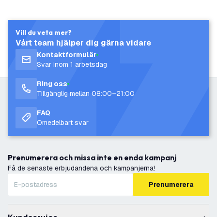
Vill du veta mer?
Vårt team hjälper dig gärna vidare
Kontaktformulär
Svar inom 1 arbetsdag
Ring oss
Tillgänglig mellan 08:00–21:00
FAQ
Omedelbart svar
Prenumerera och missa inte en enda kampanj
Få de senaste erbjudandena och kampanjerna!
Prenumerera