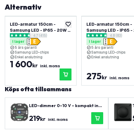
Alternativ
LED-armatur 150cm -
LED-armatur 150cm -
lägg till i önskelistan
Samsung LED - IP65 - 20W -
Samsung LED - IP65 -
öppna recensionspanel
4.7 (415)
öppna recens
4.8 (83)
140lm/W - 6500K - Kallvit -
140lm/W - 6500K - Kal
4.7 stjärnbetyg
4.8 stjärnbetyg
I lager
I lager
Gennemfortrådet - 5 års
Gennemfortrådet - 5 
5 års garanti
5 års garanti
garanti - 6-pack
garanti
Samsung LED-chips
Samsung LED-chips
Enkel anslutning
Enkel anslutning
1 600
kr
inkl. moms
275
kr
inkl. moms
Köps ofta tillsammans
LED-dimmer 0–10 V – kompakt inf
älld – 230–240 V AC – trappkopplin
219
g – 3 års garanti
kr
inkl. moms