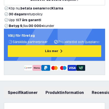
Köp nu,
betala senare
med
Klarna
30 dagars
returpolicy
Upp till
7 års garanti
Betyg 9,1
av
30 000+
kunder
Välj för företag
Särskilda partnerpriser
Projektstöd och ljusplaner
Läs mer
+
1
Specifikationer
produktinformation
recensi