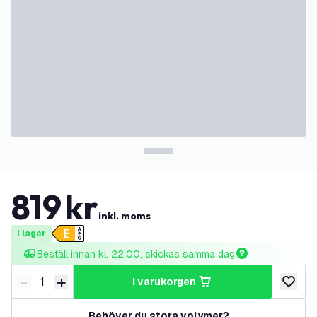
819
kr
inkl. moms
I lager
Beställ innan kl. 22:00, skickas samma dag
-
+
i varukorgen
Minska antal
Öka antal
lägg till
Behöver du stora volymer?