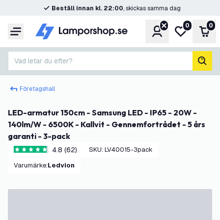
Beställ innan kl. 22:00
, skickas samma dag
0
0
Konto
Min önskelis
Var
Meny
Vad letar du efter?
sök
Företagshall
LED-armatur 150cm - Samsung LED - IP65 - 20W -
140lm/W - 6500K - Kallvit - Gennemfortrådet - 5 års
garanti - 3-pack
4.8 (62)
SKU
:
LV40015-3pack
4.8 stjärnbetyg
Varumärke
:
Ledvion