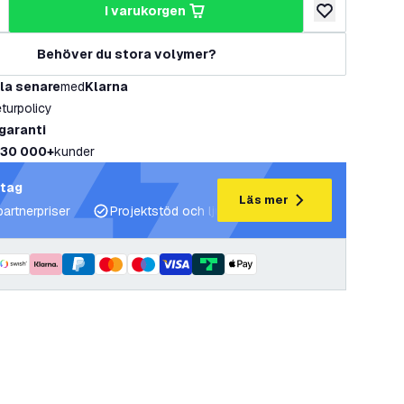
i varukorgen
al
ka antal
lägg till i önske
Behöver du stora volymer?
la senare
med
Klarna
eturpolicy
 garanti
30 000+
kunder
etag
Läs mer
partnerpriser
Projektstöd och ljusplaner
Expertrådgivning 