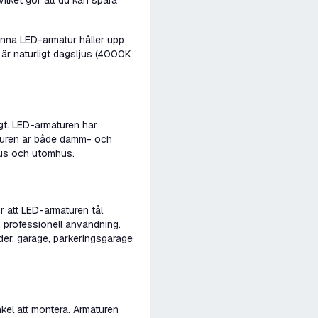
vilket gör att du kan spara
nna LED-armatur håller upp
är naturligt dagsljus (4000K
gt. LED-armaturen har
aturen är både damm- och
hus och utomhus.
r att LED-armaturen tål
h professionell användning.
er, garage, parkeringsgarage
kel att montera. Armaturen