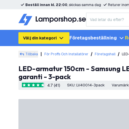
Beställ innan kl. 22:00
, skickas samma dag
Returer ino
Företagsbeställning
R
Välj din kategori
Tillbaka
För Proffs Och Installatörer
Företagshall
LED-
LED-armatur 150cm - Samsung LED - IP65 - 20W - 140lm/W - 4000K - Neutralvit - Gennemfortrådet - 5 års
garanti - 3-pack
4.7 (41)
SKU
:
LV40014-3pack
Varumärk
4.7 stjärnbetyg