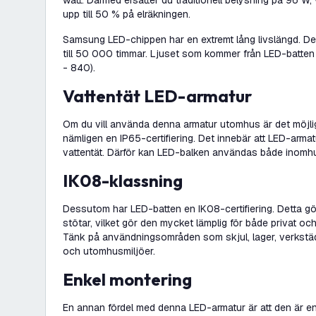
watt. Därmed ersätter du traditionell belysning på 96 W, 
upp till 50 % på elräkningen.
Samsung LED-chippen har en extremt lång livslängd. De
till 50 000 timmar. Ljuset som kommer från LED-batten 
- 840).
Vattentät LED-armatur
Om du vill använda denna armatur utomhus är det möjli
nämligen en IP65-certifiering. Det innebär att LED-arm
vattentät. Därför kan LED-balken användas både inom
IK08-klassning
Dessutom har LED-batten en IK08-certifiering. Detta gö
stötar, vilket gör den mycket lämplig för både privat oc
Tänk på användningsområden som skjul, lager, verkstäd
och utomhusmiljöer.
Enkel montering
En annan fördel med denna LED-armatur är att den är en