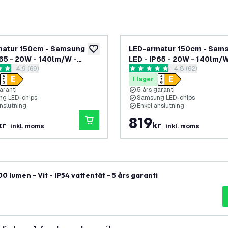
matur 150cm - Samsung
LED-armatur 150cm - Sam
lägg till i önskelistan
P65 - 20W - 140lm/W -
LED - IP65 - 20W - 140lm/W
öppna recensionspanel
4.9 (69)
öppna recension
4.8 (62)
 Neutralvit -
6500K - Kallvit -
nbetyg
4.8 stjärnbetyg
ortrådet - 5 års garanti
Gennemfortrådet - 5 års ga
I lager
3-pack
aranti
5 års garanti
g LED-chips
Samsung LED-chips
nslutning
Enkel anslutning
819
kr
kr
inkl. moms
inkl. moms
lumen - Vit - IP54 vattentät - 5 års garanti