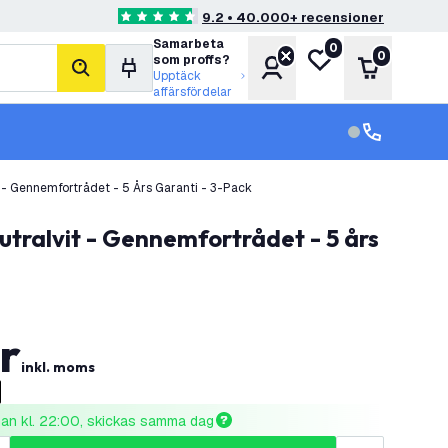
9.2 • 40.000+ recensioner
4.6 stjärnbetyg
Samarbeta
0
Min önskelista
0
som proffs?
Konto
Varukorg
sök
Upptäck
affärsfördelar
kundservice in
kundservice
- Gennemfortrådet - 5 Års Garanti - 3-Pack
r
inkl. moms
nnan kl. 22:00, skickas samma dag