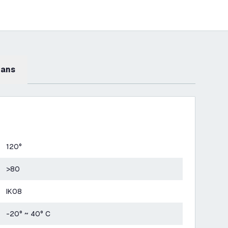
mans
120°
>80
IK08
-20° ~ 40° C