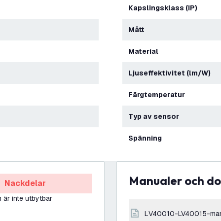
Kapslingsklass (IP)
Mått
Material
Ljuseffektivitet (lm/W)
Färgtemperatur
Typ av sensor
Spänning
Manualer och 
Nackdelar
n är inte utbytbar
LV40010-LV40015-ma