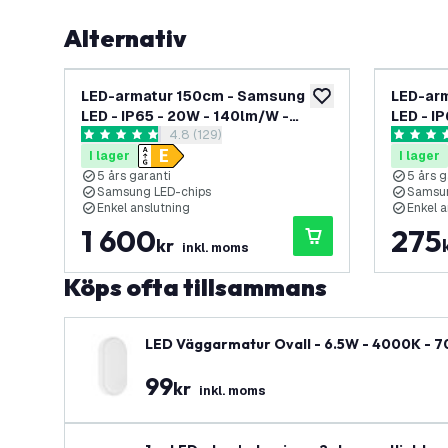
Alternativ
LED-armatur 150cm - Samsung
LED-ar
lägg till i önskelistan
LED - IP65 - 20W - 140lm/W -
LED - I
öppna recensionspanel
4.8 (129)
4000K - Neutralvit -
4000K -
4.8 stjärnbetyg
4.9 stjär
Gennemfortrådet - 5 års garanti -
Gennemf
I lager
I lager
6-pack
5 års garanti
5 års g
Samsung LED-chips
Samsun
Enkel anslutning
Enkel a
1 600
275
kr
inkl. moms
Köps ofta tillsammans
LED Väggarmatur Ovall - 6.5W - 4000K - 700 
99
kr
inkl. moms