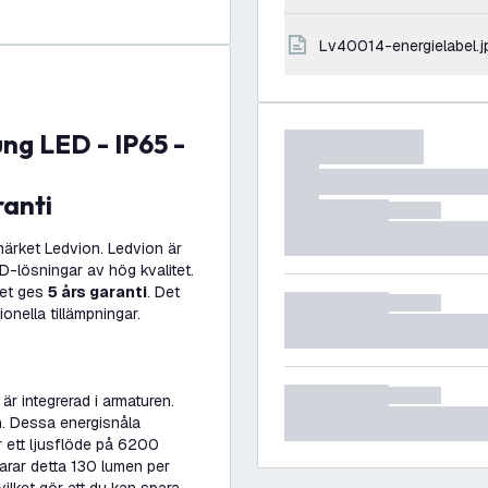
lv40014-energielabel.j
ranti
ärket Ledvion. Ledvion är
D-lösningar av hög kvalitet.
det ges
5 års garanti
. Det
onella tillämpningar.
är integrerad i armaturen.
. Dessa energisnåla
 ett ljusflöde på 6200
arar detta 130 lumen per