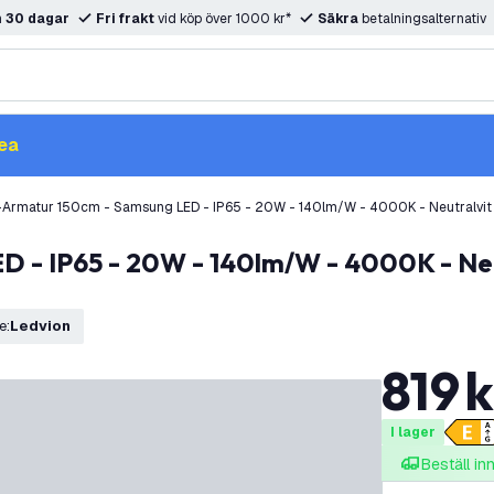
m
30 dagar
Fri frakt
vid köp över 1000 kr*
Säkra
betalningsalternativ
ea
Armatur 150cm - Samsung LED - IP65 - 20W - 140lm/W - 4000K - Neutralvit 
e
:
Ledvion
819
k
I lager
Beställ i