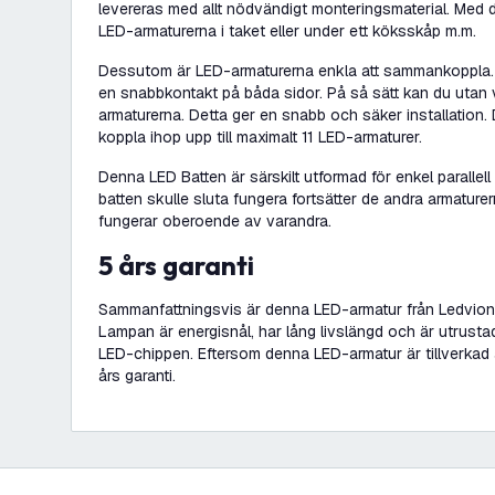
levereras med allt nödvändigt monteringsmaterial. Med 
LED-armaturerna i taket eller under ett köksskåp m.m.
Dessutom är LED-armaturerna enkla att sammankoppla. D
en snabbkontakt på båda sidor. På så sätt kan du utan
armaturerna. Detta ger en snabb och säker installation. Det
koppla ihop upp till maximalt 11 LED-armaturer.
Denna LED Batten är särskilt utformad för enkel parall
batten skulle sluta fungera fortsätter de andra armature
fungerar oberoende av varandra.
5 års garanti
Sammanfattningsvis är denna LED-armatur från Ledvion 
Lampan är energisnål, har lång livslängd och är utrus
LED-chippen. Eftersom denna LED-armatur är tillverkad 
års garanti.